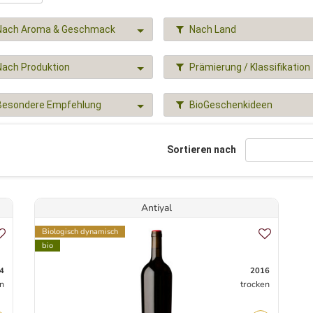
Nach Aroma & Geschmack
Nach Land
Nach Produktion
Prämierung / Klassifikation
Besondere Empfehlung
BioGeschenkideen
Sortieren nach
Antiyal
Biologisch dynamisch
bio
4
2016
n
trocken