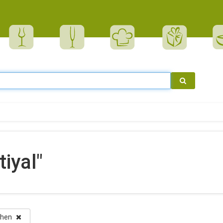
iyal"
schen