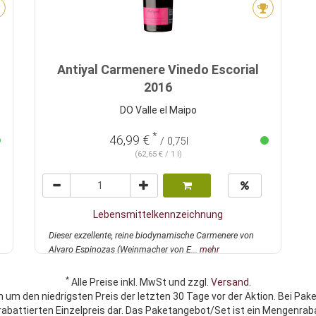
Antiyal Carmenere Vinedo Escorial
2016
DO Valle el Maipo
*
46,99 €
/ 0,75l
(62,65 € / 1 l)
Lebensmittelkennzeichnung
Dieser exzellente, reine biodynamische Carmenere von
Alvaro Espinozas (Weinmacher von E...
mehr
*
Alle Preise inkl. MwSt und zzgl.
Versand
.
h um den niedrigsten Preis der letzten 30 Tage vor der Aktion. Bei Pak
rabattierten Einzelpreis dar. Das Paketangebot/Set ist ein Mengenraba