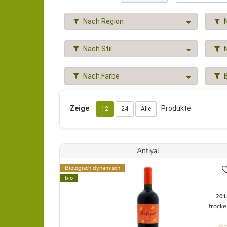
Nach Region
Nach Stil
Nach Farbe
Zeige
Produkte
12
24
Alle
Antiyal
Biologisch dynamisch
bio
201
trocke