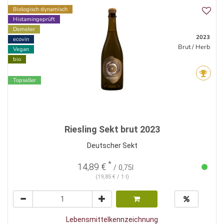
Biologisch dynamisch
Histamingeprüft
Demeter
2023
ecovin
Brut / Herb
Vegan
bio
Topseller
Riesling Sekt brut 2023
Deutscher Sekt
*
14,89 €
/ 0,75l
(19,85 € / 1 l)
Lebensmittelkennzeichnung