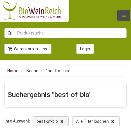
Navig
umsc
Warenkorb ist leer
Login
Home
Suche
"best-of-bio"
Suchergebnis "best-of-bio"
Ihre Auswahl:
best-of-bio
Alle Filter löschen