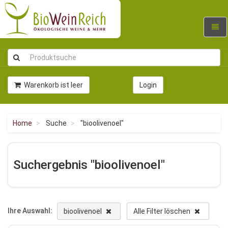
Navig
umsc
Warenkorb ist leer
Login
Home
Suche
"bioolivenoel"
Suchergebnis "bioolivenoel"
Ihre Auswahl:
bioolivenoel
Alle Filter löschen