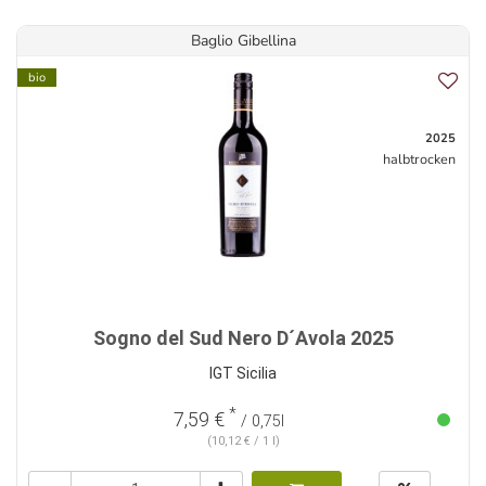
Baglio Gibellina
bio
2025
halbtrocken
Sogno del Sud Nero D´Avola 2025
IGT Sicilia
*
7,59 €
/ 0,75l
(10,12 € / 1 l)