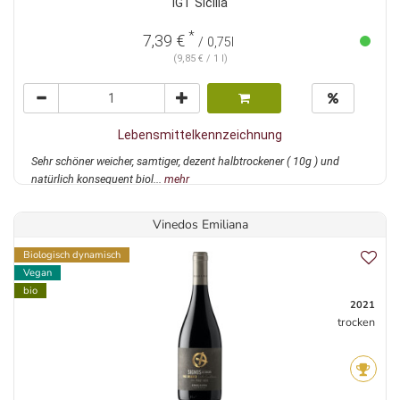
IGT Sicilia
*
7,39 €
/ 0,75l
(9,85 € / 1 l)
Lebensmittelkennzeichnung
Sehr schöner weicher, samtiger, dezent halbtrockener ( 10g ) und
natürlich konsequent biol...
mehr
Vinedos Emiliana
Biologisch dynamisch
Vegan
bio
2021
trocken