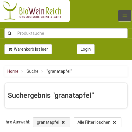
Navig
umsc
Warenkorb ist leer
Login
Home
Suche
"granatapfel"
Suchergebnis "granatapfel"
Ihre Auswahl:
granatapfel
Alle Filter löschen