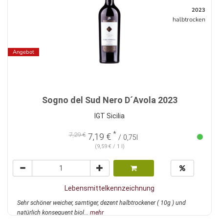
2023
halbtrocken
Angebot
Sogno del Sud Nero D´Avola 2023
IGT Sicilia
*
7,29 €
7,19 €
/ 0,75l
(9,59 € / 1 l)
Lebensmittelkennzeichnung
Sehr schöner weicher, samtiger, dezent halbtrockener ( 10g ) und
natürlich konsequent biol...
mehr