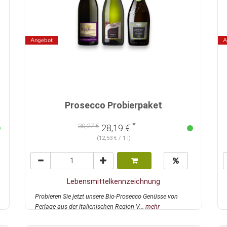
Angebot
A
Prosecco Probierpaket
*
30,27 €
28,19 €
(12,53 € / 1 l)
Lebensmittelkennzeichnung
Probieren Sie jetzt unsere Bio-Prosecco Genüsse von
Perlage aus der italienischen Region V...
mehr