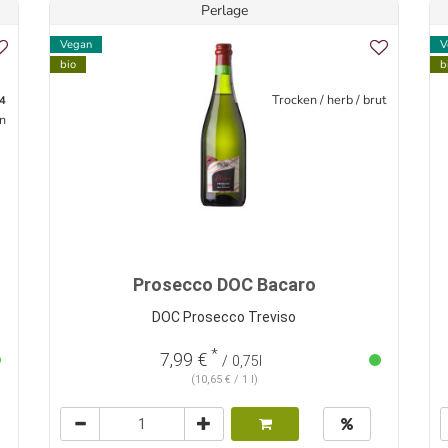
Perlage
Vegan
V
bio
b
Trocken / herb / brut
4
n
Prosecco DOC Bacaro
DOC Prosecco Treviso
*
7,99 €
/ 0,75l
(10,65 € / 1 l)