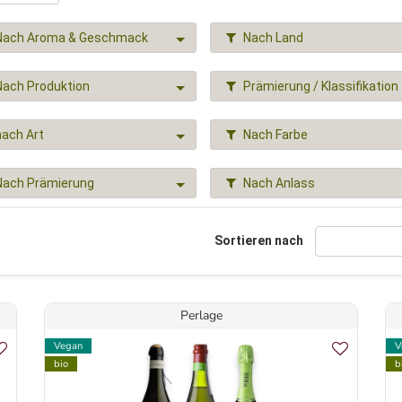
Nach Aroma & Geschmack
Nach Land
Nach Produktion
Prämierung / Klassifikation
nach Art
Nach Farbe
Nach Prämierung
Nach Anlass
Sortieren nach
Perlage
Vegan
V
bio
b