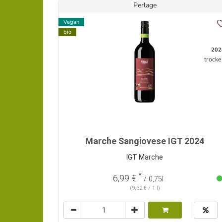
Perlage
Vegan
bio
202
trocke
Marche Sangiovese IGT 2024
IGT Marche
*
6,99 €
/ 0,75l
(9,32 € / 1 l)