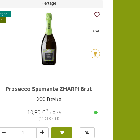
Perlage
egan
io
Brut
Prosecco Spumante ZHARPI Brut
DOC Treviso
*
10,89 €
/ 0,75l
(14,52 € / 1 l)