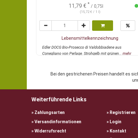
*
11,79 €
/ 0,75l
(15,72 € / 1 l)
Lebensmittelkennzeichnung
Edler DOCG Bio-Prosecco di Valdobbiadene aus
Conegliano von Perlage. Strohgelb mit grünen...
mehr
Bei den gestrichenen Preisen handelt es sic
un
Weiterführende Links
Zahlungsarten
Registrieren
Versandinformationen
Login
Widerrufsrecht
Kontakt