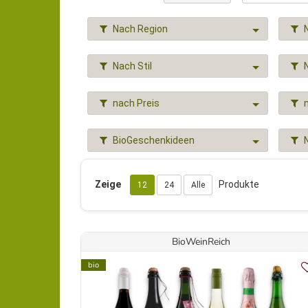
Nach Region
Nach Stil
nach Preis
BioGeschenkideen
Zeige
Produkte
12
24
Alle
BioWeinReich
bio