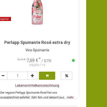
ngebot
Perlapp Spumante Rosé extra dry
Vino Spumante
*
8,19 €
7,69 €
/ 0,75l
(10,25 € / 1 l)
Lebensmittelkennzeichnung
Der vegane Perlapp Spumante Rosé hat uns
ausgezeichnet gefallen: Sehr fein und elegant aus...
mehr