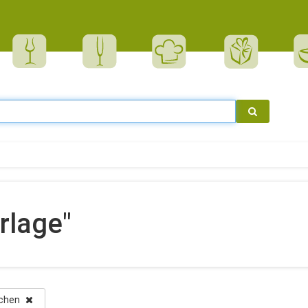
rlage"
öschen