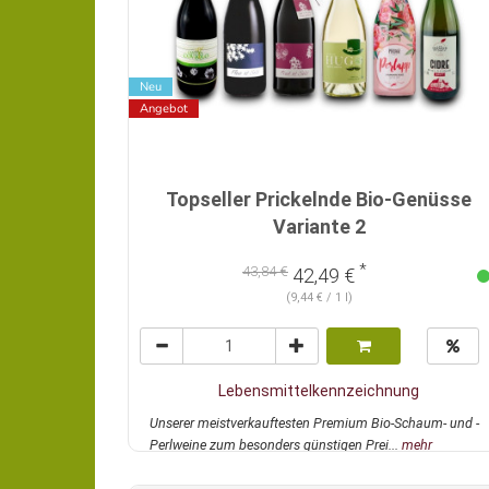
Neu
Angebot
Topseller Prickelnde Bio-Genüsse
Variante 2
*
43,84 €
42,49 €
(9,44 € / 1 l)
Lebensmittelkennzeichnung
Unserer meistverkauftesten Premium Bio-Schaum- und -
Perlweine zum besonders günstigen Prei...
mehr