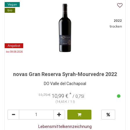
Vegan
bio
2022
trocken
Angebot
bis 09.08.2026
novas Gran Reserva Syrah-Mourvedre 2022
DO Valle del Cachapoal
*
11,79 €
10,99 €
/ 0,75l
(14,65 € / 1 l)
Lebensmittelkennzeichnung