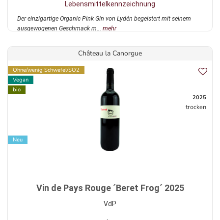
Lebensmittelkennzeichnung
Der einzigartige Organic Pink Gin von Lydén begeistert mit seinem
ausgewogenen Geschmack m...
mehr
Château la Canorgue
Ohne/wenig Schwefel/SO2
Vegan
bio
2025
trocken
Neu
Vin de Pays Rouge ´Beret Frog´ 2025
VdP