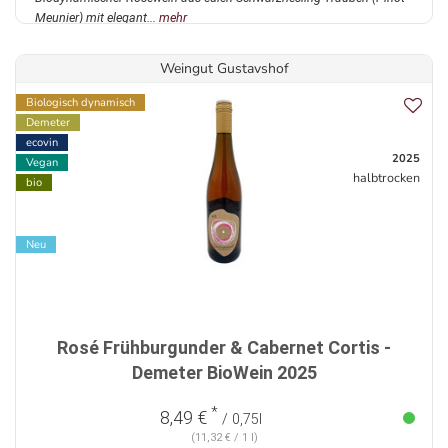
Meunier) mit elegant...
mehr
Weingut Gustavshof
Biologisch dynamisch
Demeter
ecovin
2025
Vegan
halbtrocken
bio
Neu
Rosé Frühburgunder & Cabernet Cortis -
Demeter BioWein 2025
*
8,49 €
/ 0,75l
(11,32 € / 1 l)