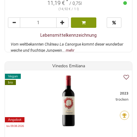
*
11,19 €
/ 0,75l
(14,92 € / 1 l)
Lebensmittelkennzeichnung
Vom weltbekannten Château La Canorgue kommt dieser wunderbar
weiche und fruchtige Jungwein...
mehr
Vinedos Emiliana
Vegan
bio
2023
trocken
Angebot
bis 09.08.2026