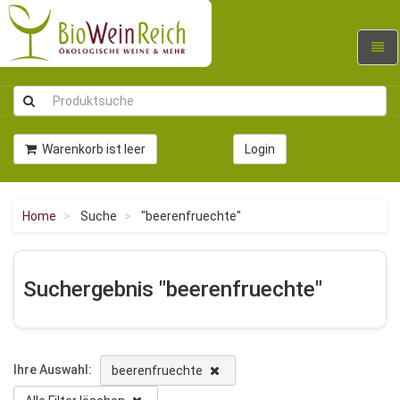
Navig
umsc
Warenkorb ist leer
Login
Home
Suche
"beerenfruechte"
Suchergebnis "beerenfruechte"
Ihre Auswahl:
beerenfruechte