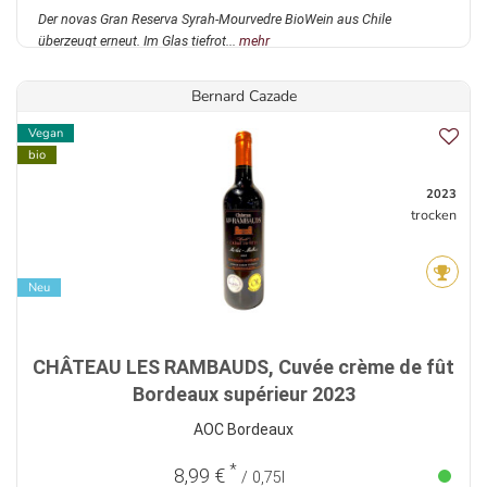
Der novas Gran Reserva Syrah-Mourvedre BioWein aus Chile
überzeugt erneut. Im Glas tiefrot...
mehr
Bernard Cazade
Vegan
bio
2023
trocken
Neu
CHÂTEAU LES RAMBAUDS, Cuvée crème de fût
Bordeaux supérieur 2023
AOC Bordeaux
*
8,99 €
/ 0,75l