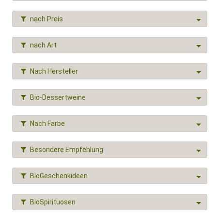
nach Preis
nach Art
Nach Hersteller
Bio-Dessertweine
Nach Farbe
Besondere Empfehlung
BioGeschenkideen
BioSpirituosen