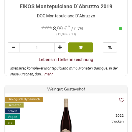
EIKOS Montepulciano D´Abruzzo 2019
DOC Montepulciano D´Abruzzo
*
9,99 €
8,99 €
/ 0,75l
(11,99 € / 1 l)
Lebensmittelkennzeichnung
Intensiver, komplexer Montepulciano mit 6 Monaten Barrique. In der
Nase Kirschen, dun...
mehr
Weingut Gustavshof
Biologisch dynamisch
Demeter
ecovin
2022
Vegan
trocken
bio