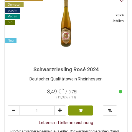
Demeter
ecovin
2024
Vegan
lieblich
bio
Neu
Schwarzriesling Rosé 2024
Deutscher Qualitätswein Rheinhessen
*
8,49 €
/ 0,75l
(11,32 € / 1 l)
Lebensmittelkennzeichnung
Biodynamischer Roséwein aus edlen Schwarzriesling-Trauben (Pinot