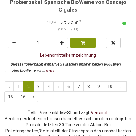
Probierpaket Spanische BioWeine von Concejo
Cigales
*
50,04 €
47,49 €
(10,55 € / 1 l)
Lebensmittelkennzeichnung
Dieses Probierpaket enthält je 3 Flaschen unserer beiden exklusiven
roten BioWeine von...
mehr
‹
1
2
3
4
5
6
7
8
9
10
...
15
16
›
*
Alle Preise inkl. MwSt und zzgl.
Versand
.
Bei den gestrichenen Preisen handelt es sich um den niedrigsten
Preis der letzten 30 Tage vor der Aktion. Bei
Paketangeboten/Sets stellt der Streichpreis den unrabattierten