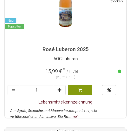
trocken
Neu
Topseller
Rosé Luberon 2025
AOC Luberon
*
15,99 €
/ 0,75l
(21,32 € / 1 l)
Lebensmittelkennzeichnung
Aus Syrah, Grenache und Mourvèdre komponierter, sehr
verführerischer und intensiver Bio-Ro...
mehr