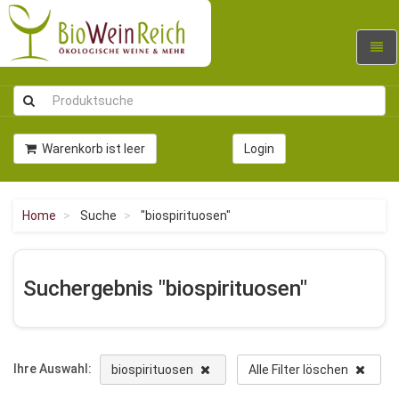
Navig
umsc
Warenkorb ist leer
Login
Home
Suche
"biospirituosen"
Suchergebnis "biospirituosen"
Ihre Auswahl:
biospirituosen
Alle Filter löschen