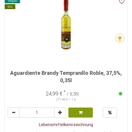
Vegan
bio
Aguardiente Brandy Tempranillo Roble, 37,5%,
0,35l
*
24,99 €
/ 0,35l
(71,40 € / 1 l)
Lebensmittelkennzeichnung