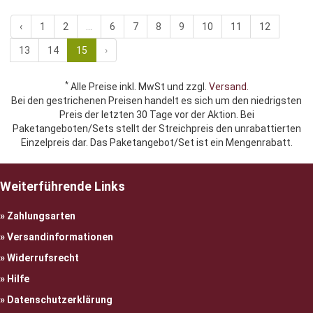
‹
1
2
...
6
7
8
9
10
11
12
13
14
15
›
*
Alle Preise inkl. MwSt und zzgl.
Versand
.
Bei den gestrichenen Preisen handelt es sich um den niedrigsten
Preis der letzten 30 Tage vor der Aktion. Bei
Paketangeboten/Sets stellt der Streichpreis den unrabattierten
Einzelpreis dar. Das Paketangebot/Set ist ein Mengenrabatt.
Weiterführende Links
Zahlungsarten
Versandinformationen
Widerrufsrecht
Hilfe
Datenschutzerklärung