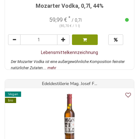
Mozarter Vodka, 0,7l, 44%
*
59,99 €
/ 0,7l
(85,70 € / 1 l)
Lebensmittelkennzeichnung
Der Mozarter Vodka ist eine außergewöhnliche Komposition feinster
natürlicher Zutaten....
mehr
Edeldestillerie Mag. Josef F...
Vegan
bio