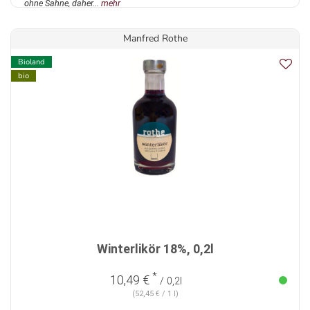
ohne Sahne, daher...
mehr
Manfred Rothe
Bioland
bio
Winterlikör 18%, 0,2l
*
10,49 €
/ 0,2l
(52,45 € / 1 l)