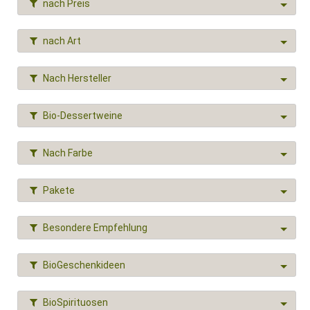
nach Preis
nach Art
Nach Hersteller
Bio-Dessertweine
Nach Farbe
Pakete
Besondere Empfehlung
BioGeschenkideen
BioSpirituosen