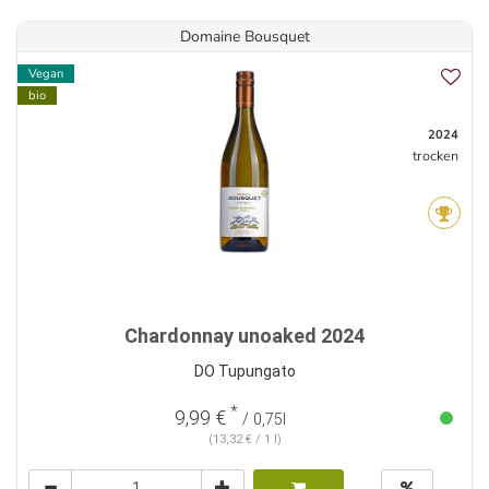
Domaine Bousquet
Vegan
bio
2024
trocken
Chardonnay unoaked 2024
DO Tupungato
*
9,99 €
/ 0,75l
(13,32 € / 1 l)