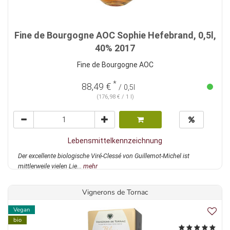
Fine de Bourgogne AOC Sophie Hefebrand, 0,5l,
40% 2017
Fine de Bourgogne AOC
*
88,49 €
/ 0,5l
(176,98 € / 1 l)
Lebensmittelkennzeichnung
Der excellente biologische Viré-Clessé von Guillemot-Michel ist
mittlerweile vielen Lie...
mehr
Vignerons de Tornac
Vegan
bio