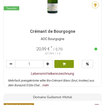
Topseller
Crémant de Bourgogne
AOC Bourgogne
*
20,99 €
/ 0,75l
(27,99 € / 1 l)
Lebensmittelkennzeichnung
Mehrfach preisgekrönter edler Bio-Crémant Blanc (brut, trocken) aus
dem Burgund (Côte Chal...
mehr
Domaine Guillemot-Michel