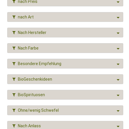
nach Preis
nach Art
Nach Hersteller
Nach Farbe
Besondere Empfehlung
BioGeschenkideen
BioSpirituosen
Ohne/wenig Schwefel
Nach Anlass