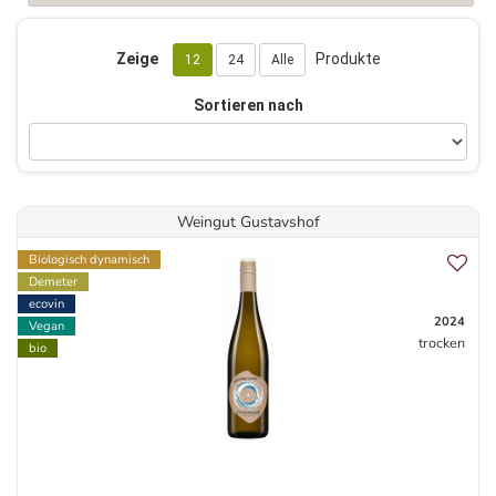
Zeige
Produkte
12
24
Alle
Sortieren nach
Weingut Gustavshof
Biologisch dynamisch
Demeter
ecovin
2024
Vegan
trocken
bio