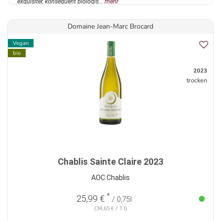
exquisiter, konsequent biologis...
mehr
Domaine Jean-Marc Brocard
Vegan
bio
2023
trocken
Chablis Sainte Claire 2023
AOC Chablis
*
25,99 €
/ 0,75l
(34,65 € / 1 l)