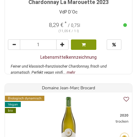
Chardonnay La Marouette 2023
VdP D´Oc
*
8,29 €
/ 0,75l
(11,05 € / 1 l)
Lebensmittelkennzeichnung
Feiner und klassisch-französischer Chardonnay, frisch und
aromatisch. Perfekt vegan vinifi...
mehr
Domaine Jean-Marc Brocard
Biologisch dynamisch
Vegan
bio
2020
trocken