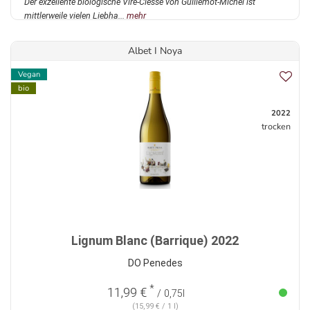
Der exzellente biologische Viré-Clessé von Guillemot-Michel ist
mittlerweile vielen Liebha...
mehr
Albet I Noya
Vegan
bio
2022
trocken
Lignum Blanc (Barrique) 2022
DO Penedes
*
11,99 €
/ 0,75l
(15,99 € / 1 l)