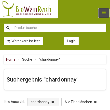
Navig
umsc
Warenkorb ist leer
Login
Home
Suche
"chardonnay"
Suchergebnis "chardonnay"
Ihre Auswahl:
chardonnay
Alle Filter löschen