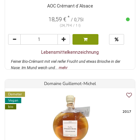
AOC Crémant d´Alsace
*
18,59 €
/ 0,75l
(24,79 € / 1 l)
Lebensmittelkennzeichnung
Feiner Bio-Crémant mit viel reifer Frucht und etwas Brioche in der
Nase. Im Mund weich und...
mehr
Domaine Guillemot-Michel
Demeter
Vegan
bio
2017