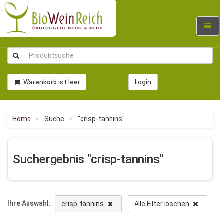
Navig
umsc
Warenkorb ist leer
Login
Home
Suche
"crisp-tannins"
Suchergebnis "crisp-tannins"
Ihre Auswahl:
crisp-tannins
Alle Filter löschen