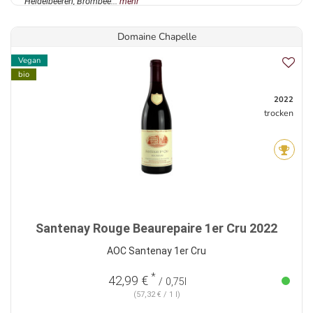
Heidelbeeren, Brombee...
mehr
Domaine Chapelle
Vegan
bio
2022
trocken
Santenay Rouge Beaurepaire 1er Cru 2022
AOC Santenay 1er Cru
*
42,99 €
/ 0,75l
(57,32 € / 1 l)