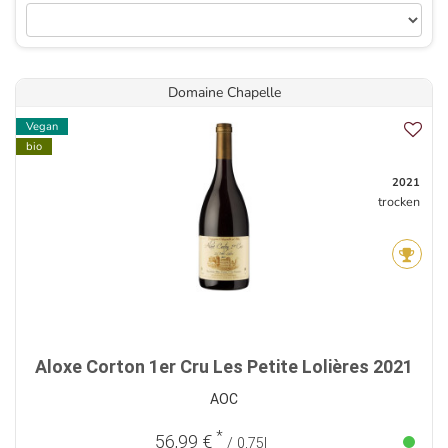
Domaine Chapelle
Vegan
bio
2021
trocken
Aloxe Corton 1er Cru Les Petite Lolières 2021
AOC
*
56,99 €
/ 0,75l