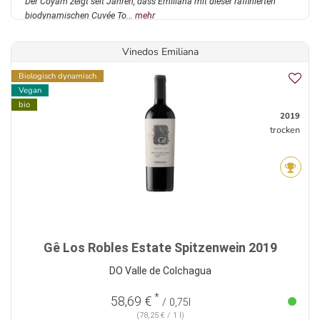
Der Coyam zeigt seit Jahren, dass Emiliana mit dieser raffinierten
biodynamischen Cuvée To...
mehr
Vinedos Emiliana
Biologisch dynamisch
Vegan
bio
2019
trocken
Gê Los Robles Estate Spitzenwein 2019
DO Valle de Colchagua
*
58,69 €
/ 0,75l
(78,25 € / 1 l)