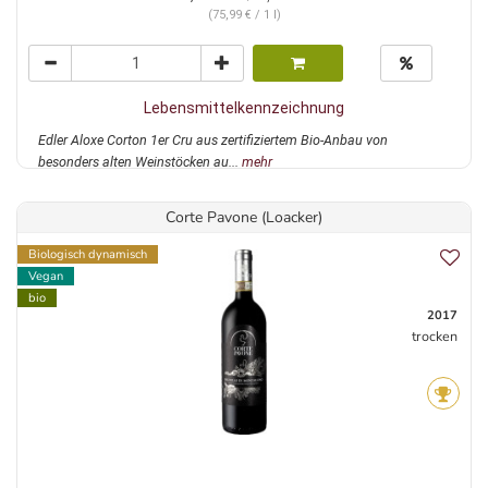
(75,99 € / 1 l)
Lebensmittelkennzeichnung
Edler Aloxe Corton 1er Cru aus zertifiziertem Bio-Anbau von
besonders alten Weinstöcken au...
mehr
Corte Pavone (Loacker)
Biologisch dynamisch
Vegan
bio
2017
trocken