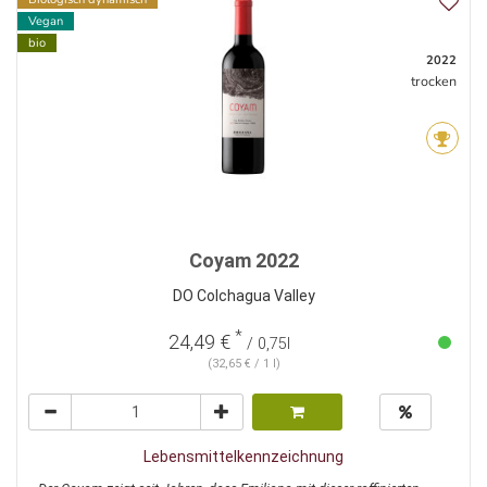
Vegan
bio
2022
trocken
Coyam 2022
DO Colchagua Valley
*
24,49 €
/ 0,75l
(32,65 € / 1 l)
Lebensmittelkennzeichnung