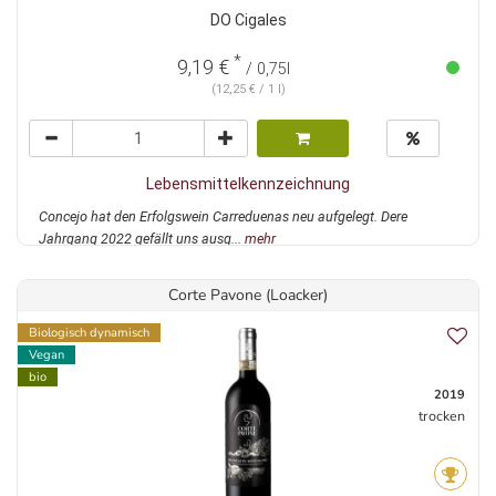
DO Cigales
*
9,19 €
/ 0,75l
(12,25 € / 1 l)
Lebensmittelkennzeichnung
Concejo hat den Erfolgswein Carreduenas neu aufgelegt. Dere
Jahrgang 2022 gefällt uns ausg...
mehr
Corte Pavone (Loacker)
Biologisch dynamisch
Vegan
bio
2019
trocken