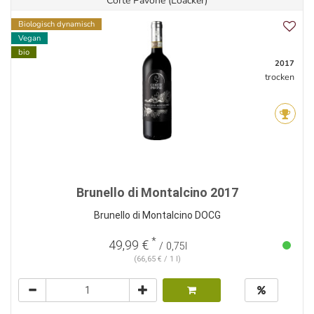
Corte Pavone (Loacker)
Biologisch dynamisch
Vegan
bio
2017
trocken
Brunello di Montalcino 2017
Brunello di Montalcino DOCG
*
49,99 €
/ 0,75l
(66,65 € / 1 l)