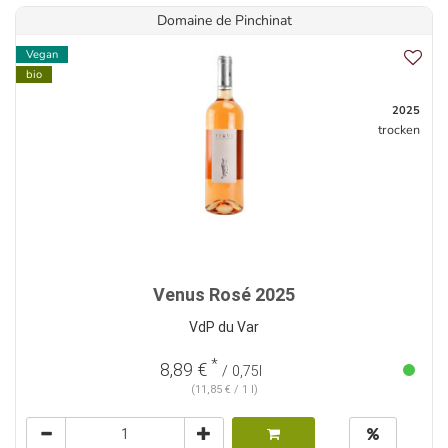
Domaine de Pinchinat
Vegan
bio
2025
trocken
Venus Rosé 2025
VdP du Var
*
8,89 €
/ 0,75l
(11,85 € / 1 l)