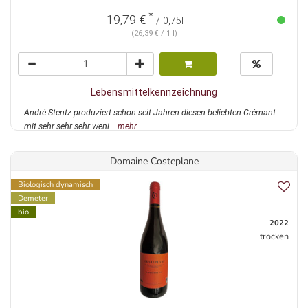
*
19,79 €
/ 0,75l
(26,39 € / 1 l)
Lebensmittelkennzeichnung
André Stentz produziert schon seit Jahren diesen beliebten Crémant
mit sehr sehr sehr weni...
mehr
Domaine Costeplane
Biologisch dynamisch
Demeter
bio
2022
trocken