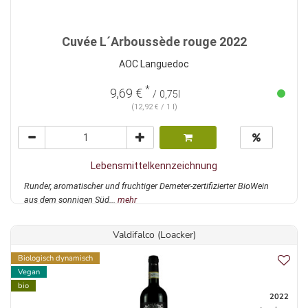
Cuvée L´Arboussède rouge 2022
AOC Languedoc
*
9,69 €
/ 0,75l
(12,92 € / 1 l)
Lebensmittelkennzeichnung
Runder, aromatischer und fruchtiger Demeter-zertifizierter BioWein
aus dem sonnigen Süd...
mehr
Valdifalco (Loacker)
Biologisch dynamisch
Vegan
bio
2022