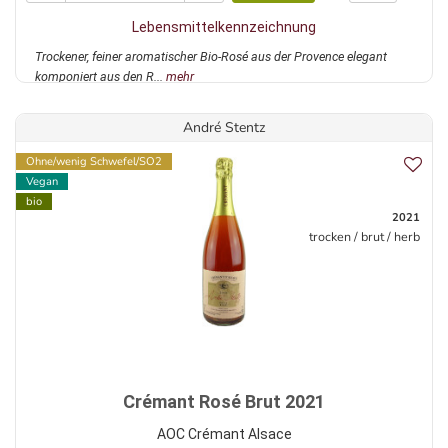
Lebensmittelkennzeichnung
Trockener, feiner aromatischer Bio-Rosé aus der Provence elegant
komponiert aus den R...
mehr
André Stentz
Ohne/wenig Schwefel/SO2
Vegan
bio
2021
trocken / brut / herb
Crémant Rosé Brut 2021
AOC Crémant Alsace