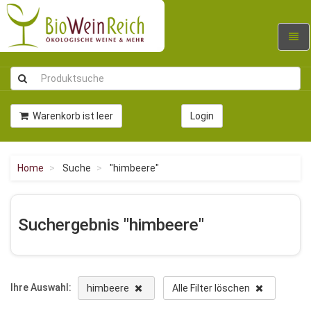
Navig
umsc
Warenkorb ist leer
Login
Home
Suche
"himbeere"
Suchergebnis "himbeere"
Ihre Auswahl:
himbeere
Alle Filter löschen