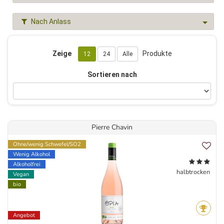
Nach Anlass
Zeige
Produkte
12
24
Alle
Sortieren nach
Pierre Chavin
Ohne/wenig Schwefel/SO2
Wenig Alkohol
Alkoholfrei
halbtrocken
Vegan
bio
Angebot