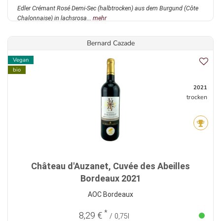
Edler Crémant Rosé Demi-Sec (halbtrocken) aus dem Burgund (Côte
Chalonnaise) in lachsrosa...
mehr
Bernard Cazade
Vegan
bio
2021
trocken
Château d'Auzanet, Cuvée des Abeilles
Bordeaux 2021
AOC Bordeaux
*
8,29 €
/ 0,75l