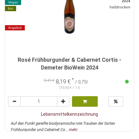
2024
Vegan
halbtrocken
bio
Angebot
Rosé Frühburgunder & Cabernet Cortis -
Demeter BioWein 2024
*
8,49 €
8,19 €
/ 0,75l
(10,92 € / 1 l)
Lebensmittelkennzeichnung
Auf den Punkt gereifte biodynamische rote Trauben der Sorten
Frühburgunder und Cabernet Co...
mehr