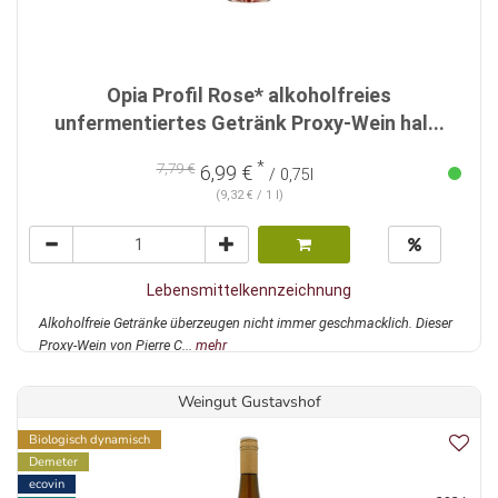
Opia Profil Rose* alkoholfreies
unfermentiertes Getränk Proxy-Wein hal...
*
7,79 €
6,99 €
/ 0,75l
(9,32 € / 1 l)
Lebensmittelkennzeichnung
Alkoholfreie Getränke überzeugen nicht immer geschmacklich. Dieser
Proxy-Wein von Pierre C...
mehr
Weingut Gustavshof
Biologisch dynamisch
Demeter
ecovin