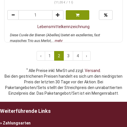
(11,05 € / 1 l)
Lebensmittelkennzeichnung
Diese Cuvée der Bienen (Abeilles) bietet ein exzellentes, fast
magisches Trio aus Merlot,...
mehr
‹
1
2
3
4
›
*
Alle Preise inkl. MwSt und zzgl.
Versand
.
Bei den gestrichenen Preisen handelt es sich um den niedrigsten
Preis der letzten 30 Tage vor der Aktion. Bei
Paketangeboten/Sets stellt der Streichpreis den unrabattierten
Einzelpreis dar. Das Paketangebot/Set ist ein Mengenrabatt.
Weiterführende Links
Zahlungsarten