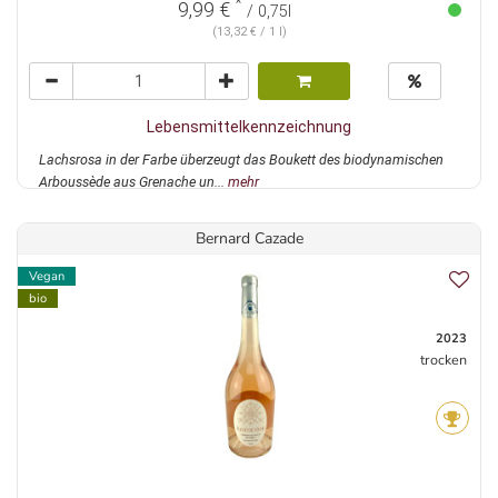
*
9,99 €
/ 0,75l
(13,32 € / 1 l)
Lebensmittelkennzeichnung
Lachsrosa in der Farbe überzeugt das Boukett des biodynamischen
Arboussède aus Grenache un...
mehr
Bernard Cazade
Vegan
bio
2023
trocken