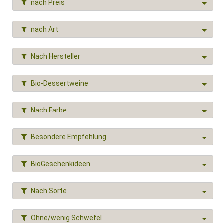
nach Preis
nach Art
Nach Hersteller
Bio-Dessertweine
Nach Farbe
Besondere Empfehlung
BioGeschenkideen
Nach Sorte
Ohne/wenig Schwefel