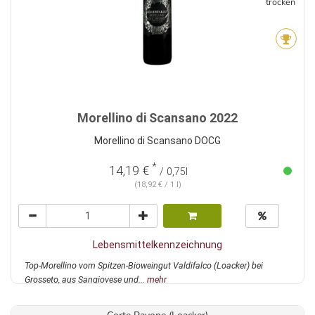
trocken
Morellino di Scansano 2022
Morellino di Scansano DOCG
*
14,19 €
/ 0,75l
(18,92 € / 1 l)
Lebensmittelkennzeichnung
Top-Morellino vom Spitzen-Bioweingut Valdifalco (Loacker) bei
Grosseto, aus Sangiovese und...
mehr