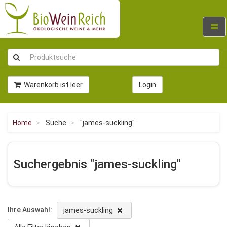
Navig
umsc
Warenkorb ist leer
Login
Home
Suche
"james-suckling"
Suchergebnis "james-suckling"
Ihre Auswahl:
james-suckling