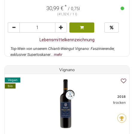
*
30,99 €
/ 0,75l
(41,32 € / 1 l)
Lebensmittelkennzeichnung
Top-Wein von unserem Chianti-Weingut Vignano: Faszinierender,
exklusiver Supertoskaner...
mehr
Vignano
Vegan
bio
2018
trocken