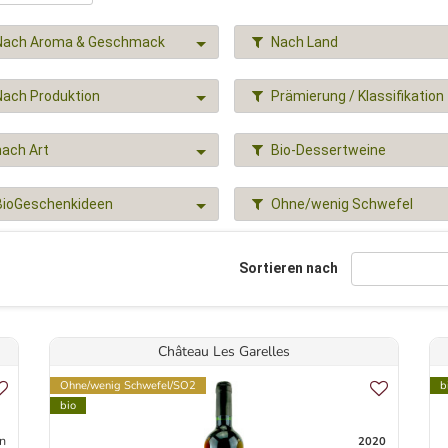
Nach Aroma & Geschmack
Nach Land
Nach Produktion
Prämierung / Klassifikation
nach Art
Bio-Dessertweine
BioGeschenkideen
Ohne/wenig Schwefel
Sortieren nach
Château Les Garelles
Ohne/wenig Schwefel/SO2
b
bio
n
2020