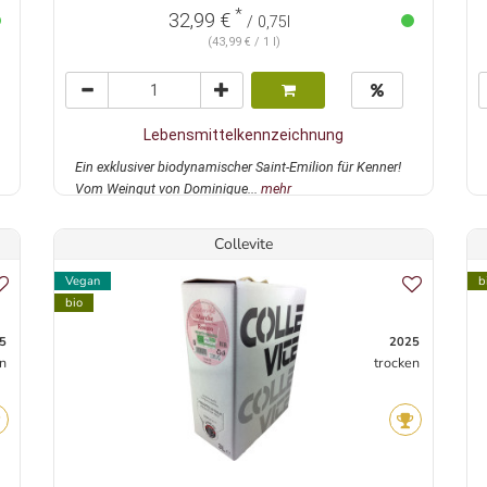
*
32,99 €
/ 0,75l
(43,99 € / 1 l)
Lebensmittelkennzeichnung
Ein exklusiver biodynamischer Saint-Emilion für Kenner!
Vom Weingut von Dominique...
mehr
Collevite
Vegan
b
bio
5
2025
n
trocken