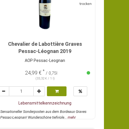
trocken
Chevalier de Labottière Graves
Pessac-Léognan 2019
AOP Pessac-Leognan
*
24,99 €
/ 0,75l
(33,32 € / 1 l)
Lebensmittelkennzeichnung
Sensationeller Sonderposten aus dem Bordeaux Graves
Pessac-Leognan! Wunderschöne tiefviole...
mehr