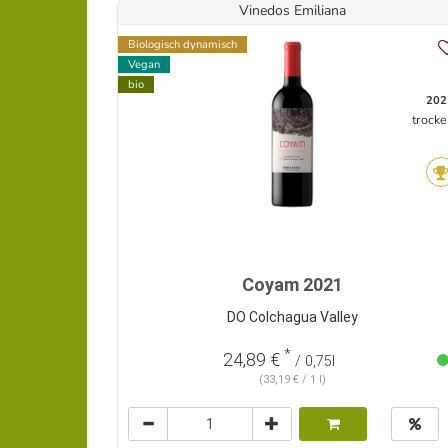
Vinedos Emiliana
Biologisch dynamisch
Vegan
bio
202
trocke
Coyam 2021
DO Colchagua Valley
*
24,89 €
/ 0,75l
(33,19 € / 1 l)