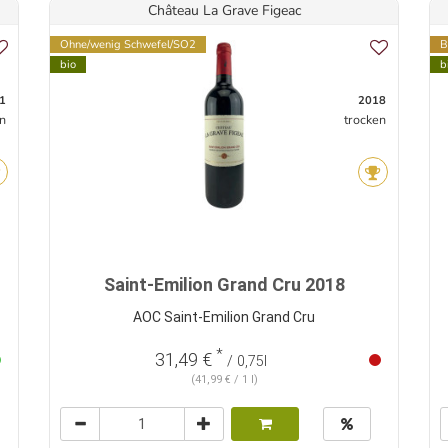
Château La Grave Figeac
Ohne/wenig Schwefel/SO2
B
bio
b
1
2018
n
trocken
Saint-Emilion Grand Cru 2018
AOC Saint-Emilion Grand Cru
*
31,49 €
/ 0,75l
(41,99 € / 1 l)