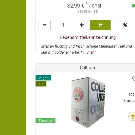
*
32,99 €
/ 0,75l
(43,99 € / 1 l)
Lebensmittelkennzeichnung
Intensiv fruchtig und frisch, schöne Mineralität. Hell und
klar mit goldener Farbe. In...
mehr
Collevite
Vegan
bio
202
trocke
Topseller