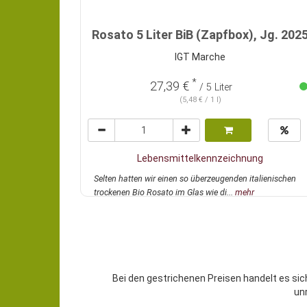
Rosato 5 Liter BiB (Zapfbox), Jg. 202
IGT Marche
*
27,39 €
/ 5 Liter
(5,48 € / 1 l)
Lebensmittelkennzeichnung
Selten hatten wir einen so überzeugenden italienischen
trockenen Bio Rosato im Glas wie di...
mehr
Bei den gestrichenen Preisen handelt es sic
un