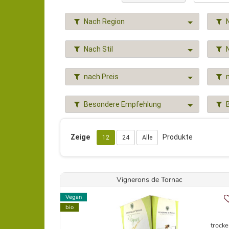
Nach Region
Nach Stil
nach Preis
Besondere Empfehlung
Zeige
Produkte
12
24
Alle
Vignerons de Tornac
Vegan
bio
trocke