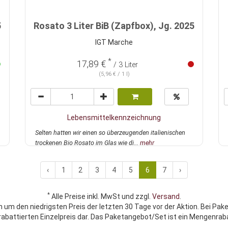
5
Rosato 3 Liter BiB (Zapfbox), Jg. 2025
IGT Marche
*
17,89 €
/ 3 Liter
(5,96 € / 1 l)
Lebensmittelkennzeichnung
Selten hatten wir einen so überzeugenden italienischen
trockenen Bio Rosato im Glas wie di...
mehr
‹
1
2
3
4
5
6
7
›
*
Alle Preise inkl. MwSt und zzgl.
Versand
.
h um den niedrigsten Preis der letzten 30 Tage vor der Aktion. Bei Pak
rabattierten Einzelpreis dar. Das Paketangebot/Set ist ein Mengenraba