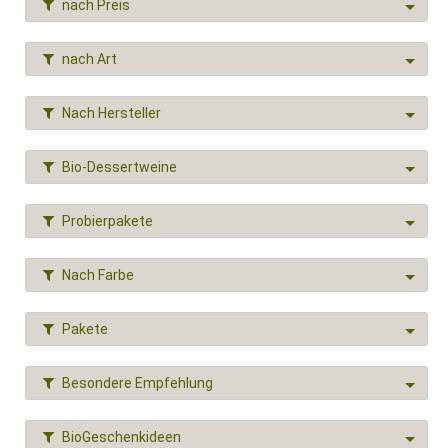
nach Preis
nach Art
Nach Hersteller
Bio-Dessertweine
Probierpakete
Nach Farbe
Pakete
Besondere Empfehlung
BioGeschenkideen