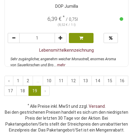
DOP Jumilla
*
6,39 €
/ 0,75l
(8,52 € / 1 l)
Lebensmittelkennzeichnung
Sehr zugänglicher, angenehm weicher Monastrell, enormes Aroma
von Sauerkirschen und Bro...
mehr
‹
1
2
...
10
11
12
13
14
15
16
17
18
19
›
*
Alle Preise inkl. MwSt und zzgl.
Versand
.
Bei den gestrichenen Preisen handelt es sich um den niedrigsten
Preis der letzten 30 Tage vor der Aktion. Bei
Paketangeboten/Sets stellt der Streichpreis den unrabattierten
Einzelpreis dar. Das Paketangebot/Set ist ein Mengenrabatt.