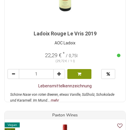
Ladoix Rouge Le Vris 2019
AOC Ladoix
*
22,29 €
/ 0,75l
(29,72 € / 1 l)
Lebensmittelkennzeichnung
Schöne Nase von roten Beeren, etwas Vanille, Süßholz, Schokolade
und Karamell. Im Mund...
mehr
Paxton Wines
Vegan