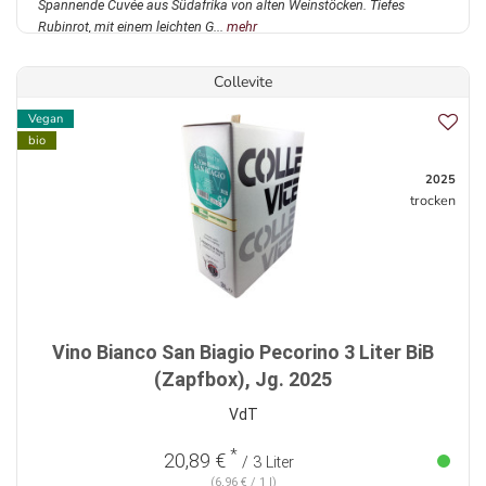
Spannende Cuvée aus Südafrika von alten Weinstöcken. Tiefes
Rubinrot, mit einem leichten G...
mehr
Collevite
Vegan
bio
2025
trocken
Vino Bianco San Biagio Pecorino 3 Liter BiB
(Zapfbox), Jg. 2025
VdT
*
20,89 €
/ 3 Liter
(6,96 € / 1 l)