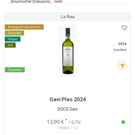
dynamischer Erzeugung,...
mehr
La Raia
Biologisch dynamisch
Demeter
Vegan
2024
bio
trocken
Topseller
Gavi Pleo 2024
DOCG Gavi
*
13,99 €
/ 0,75l
(18,65 € / 1 l)