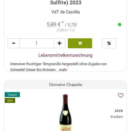
Sulfite) 2023
VdT de Castilla
*
5,89 €
/ 0,75l
(7,85 € / 1 l)
Lebensmittelkennzeichnung
Intensiver fruchtiger Tempranillo hergestellt ohne Zugabe von
Schwefel! Dieser Bio-Rotwein...
mehr
Domaine Chapelle
Vegan
bio
2019
trocken