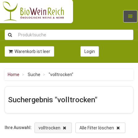
Navig
umsc
Warenkorb ist leer
Login
Home
Suche
"volltrocken"
Suchergebnis "volltrocken"
Ihre Auswahl:
volltrocken
Alle Filter löschen