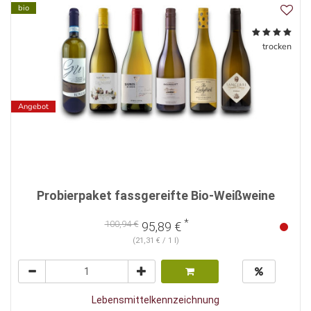
bio
trocken
Angebot
Probierpaket fassgereifte Bio-Weißweine
*
100,94 €
95,89 €
(21,31 € / 1 l)
Lebensmittelkennzeichnung