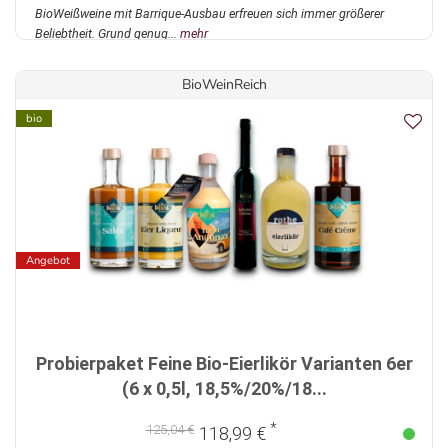
BioWeißweine mit Barrique-Ausbau erfreuen sich immer größerer
Beliebtheit. Grund genug...
mehr
BioWeinReich
bio
Angebot
Probierpaket Feine Bio-Eierlikör Varianten 6er
(6 x 0,5l, 18,5%/20%/18...
*
125,04 €
118,99 €