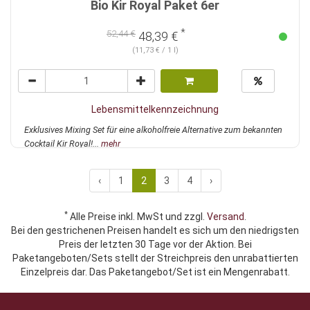
Bio Kir Royal Paket 6er
*
52,44 €
48,39 €
(11,73 € / 1 l)
Lebensmittelkennzeichnung
Exklusives Mixing Set für eine alkoholfreie Alternative zum bekannten
Cocktail Kir Royal!...
mehr
‹
1
2
3
4
›
*
Alle Preise inkl. MwSt und zzgl.
Versand
.
Bei den gestrichenen Preisen handelt es sich um den niedrigsten
Preis der letzten 30 Tage vor der Aktion. Bei
Paketangeboten/Sets stellt der Streichpreis den unrabattierten
Einzelpreis dar. Das Paketangebot/Set ist ein Mengenrabatt.