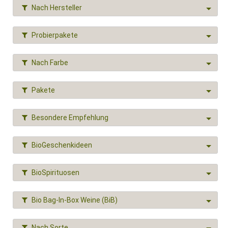
Nach Hersteller
Probierpakete
Nach Farbe
Pakete
Besondere Empfehlung
BioGeschenkideen
BioSpirituosen
Bio Bag-In-Box Weine (BiB)
Nach Sorte