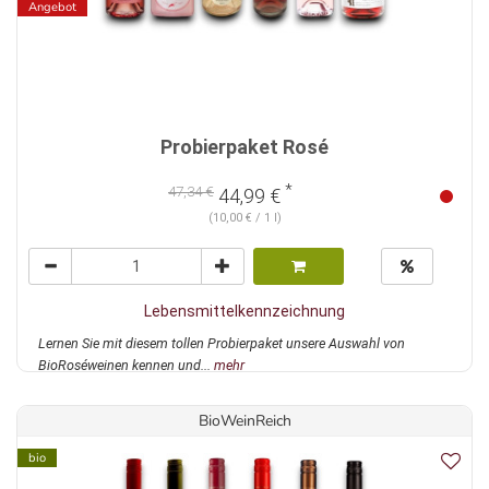
Angebot
Probierpaket Rosé
*
47,34 €
44,99 €
(10,00 € / 1 l)
Lebensmittelkennzeichnung
Lernen Sie mit diesem tollen Probierpaket unsere Auswahl von
BioRoséweinen kennen und...
mehr
BioWeinReich
bio