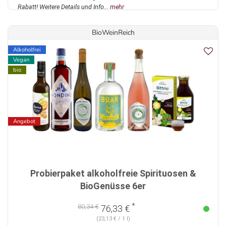
Rabatt! Weitere Details und Info...
mehr
BioWeinReich
Alkoholfrei
Vegan
bio
Angebot
Probierpaket alkoholfreie Spirituosen &
BioGenüsse 6er
*
80,34 €
76,33 €
(23,13 € / 1 l)