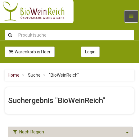
Navig
umsc
Warenkorb ist leer
Login
Home
Suche
"BioWeinReich"
Suchergebnis "BioWeinReich"
Nach Region