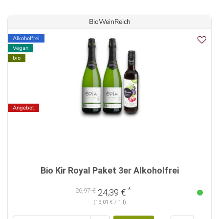
BioWeinReich
Alkoholfrei
Vegan
bio
Angebot
Bio Kir Royal Paket 3er Alkoholfrei
*
26,97 €
24,39 €
(13,01 € / 1 l)