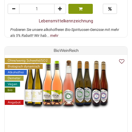
Lebensmittelkennzeichnung
Probieren Sie unsere alkoholfreien Bio-Spirituosen-Genüsse mit mehr
als 5% Rabatt! Wir hab...
mehr
BioWeinReich
Ohne/wenig Schwefel/SO2
Biologisch dynamisch
Alkoholfrei
Demeter
Vegan
bio
Angebot