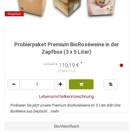
Angebot
Probierpaket Premium BioRoséweine in der
Zapfbox (3 x 5 Liter)
*
119,47 €
110,19 €
(7,35 € / 1 l)
Lebensmittelkennzeichnung
Probieren Sie jetzt unsere Premium BioRoséweine im 5 Liter BiB! Drei
BioWeine aus Deutschl...
mehr
BioWeinReich