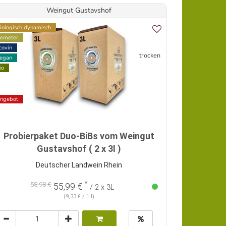
Weingut Gustavshof
iologisch dynamisch
emeter
covin
trocken
egan
io
ngebot
Probierpaket Duo-BiBs vom Weingut
Gustavshof ( 2 x 3l )
Deutscher Landwein Rhein
*
58,98 €
55,99 €
/ 2 x 3L
(9,33 € / 1 l)