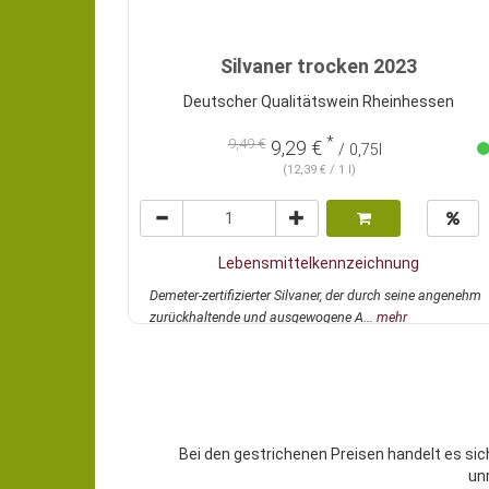
Silvaner trocken 2023
Deutscher Qualitätswein Rheinhessen
*
9,49 €
9,29 €
/ 0,75l
(12,39 € / 1 l)
Lebensmittelkennzeichnung
Demeter-zertifizierter Silvaner, der durch seine angenehm
zurückhaltende und ausgewogene A...
mehr
Bei den gestrichenen Preisen handelt es sic
un