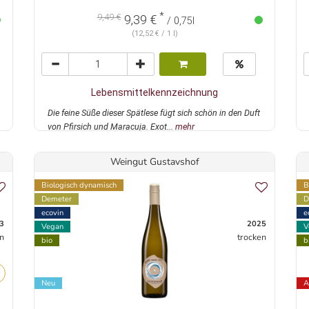
*
9,49 €
9,39 €
/ 0,75l
(12,52 € / 1 l)
Lebensmittelkennzeichnung
Die feine Süße dieser Spätlese fügt sich schön in den Duft
von Pfirsich und Maracuja. Exot...
mehr
Weingut Gustavshof
Biologisch dynamisch
B
Demeter
D
ecovin
e
3
2025
Vegan
V
n
trocken
bio
b
Neu
A