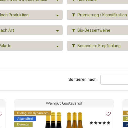
Nach Produktion
Prämierung / Klassifikation
nach Art
Bio-Dessertweine
Pakete
Besondere Empfehlung
Sortieren nach
Weingut Gustavshof
Biologisch dynamisch
B
Alkoholfrei
D
Demeter
e