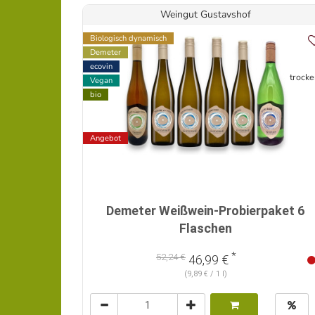
Weingut Gustavshof
Biologisch dynamisch
Demeter
ecovin
trocke
Vegan
bio
Angebot
Demeter Weißwein-Probierpaket 6
Flaschen
*
52,24 €
46,99 €
(9,89 € / 1 l)