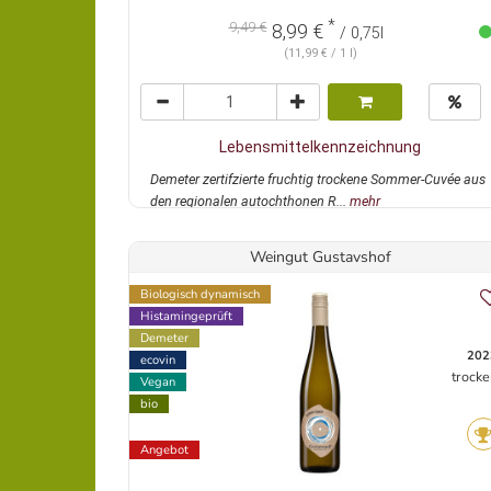
*
9,49 €
8,99 €
/ 0,75l
(11,99 € / 1 l)
Lebensmittelkennzeichnung
Demeter zertifzierte fruchtig trockene Sommer-Cuvée aus
den regionalen autochthonen R...
mehr
Weingut Gustavshof
Biologisch dynamisch
Histamingeprüft
Demeter
202
ecovin
trocke
Vegan
bio
Angebot