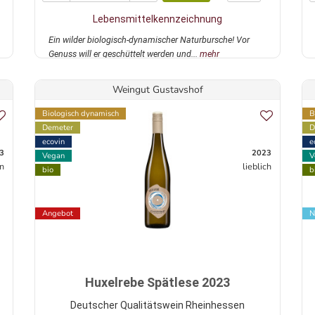
Lebensmittelkennzeichnung
Ein wilder biologisch-dynamischer Naturbursche! Vor
Genuss will er geschüttelt werden und...
mehr
Weingut Gustavshof
Biologisch dynamisch
B
Demeter
D
ecovin
e
3
2023
Vegan
V
n
lieblich
bio
b
Angebot
N
Huxelrebe Spätlese 2023
Deutscher Qualitätswein Rheinhessen