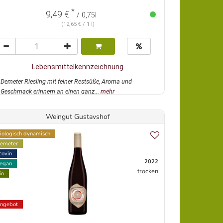
*
9,49 €
/ 0,75l
(12,65 € / 1 l)
Lebensmittelkennzeichnung
Demeter Riesling mit feiner Restsüße, Aroma und
Geschmack erinnern an einen ganz...
mehr
Weingut Gustavshof
iologisch dynamisch
emeter
covin
2022
egan
trocken
io
ngebot