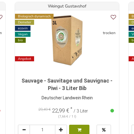
Weingut Gustavshof
Biologisch dynamisch
B
Demeter
D
ecovin
e
n
trocken
Vegan
V
bio
b
Angebot
A
Sauvage - Sauvitage und Sauvignac -
Piwi - 3 Liter Bib
Deutscher Landwein Rhein
*
29,49 €
22,99 €
/ 3 Liter
(7,66 € / 1 l)