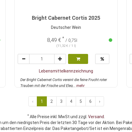
Bright Cabernet Cortis 2025
Deutscher Wein
*
8,49 €
/ 0,75l
(11,32 € / 1 l)
Lebensmittelkennzeichnung
Der Bright Cabernet Cortis vereint die feine Frucht roter
Trauben mit der Frische und Eleg...
mehr
‹
1
2
3
4
5
6
›
*
Alle Preise inkl. MwSt und zzgl.
Versand
.
h um den niedrigsten Preis der letzten 30 Tage vor der Aktion. Bei Pak
rabattierten Einzelpreis dar. Das Paketangebot/Set ist ein Mengenraba