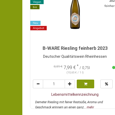
202
Vegan
feinhe
bio
Neu
Angebot
B-WARE Riesling feinherb 2023
Deutscher Qualitätswein Rheinhessen
*
8,89 €
7,99 €
/ 0,75l
(10,65 € / 1 l)
Lebensmittelkennzeichnung
Demeter Riesling mit feiner Restsüße, Aroma und
Geschmack erinnern an einen ganz...
mehr