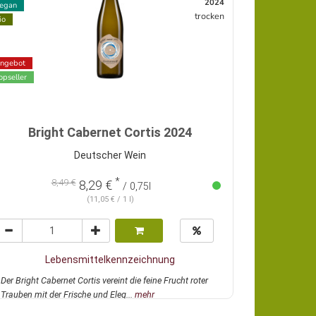
2024
egan
trocken
io
ngebot
opseller
Bright Cabernet Cortis 2024
Deutscher Wein
*
8,49 €
8,29 €
/ 0,75l
(11,05 € / 1 l)
Lebensmittelkennzeichnung
Der Bright Cabernet Cortis vereint die feine Frucht roter
Trauben mit der Frische und Eleg...
mehr