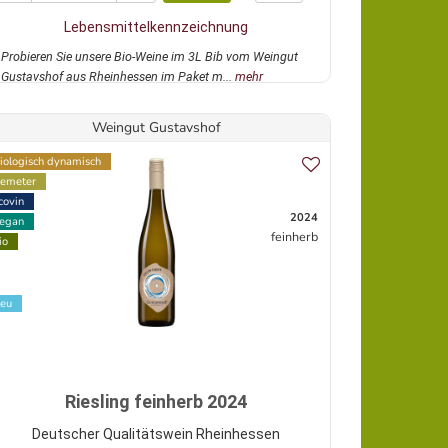
Lebensmittelkennzeichnung
Probieren Sie unsere Bio-Weine im 3L Bib vom Weingut
Gustavshof aus Rheinhessen im Paket m...
mehr
Weingut Gustavshof
iologisch dynamisch
emeter
covin
2024
egan
feinherb
io
eu
Riesling feinherb 2024
Deutscher Qualitätswein Rheinhessen