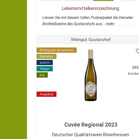
Lebensmittelkennzeichnung
Lernen Sie mit diesem tollen Probierpaket die Demeter-
BioWeißweine des Gustavshofs aus...
mehr
Weingut Gustavshof
Biologisch dynamisch
Demeter
ecovin
202
Vegan
trocke
bio
Angebot
Cuvée Regional 2023
Deutscher Qualitätswein Rheinhessen