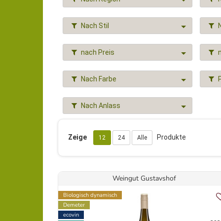
Nach Stil
nach Preis
Nach Farbe
Nach Anlass
Zeige
Produkte
12
24
Alle
Weingut Gustavshof
Biologisch dynamisch
Demeter
ecovin