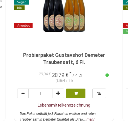
3
Vegan
V
rb
bio
b
Angebot
A
T
Probierpaket Gustavshof Demeter
Traubensaft, 6 Fl.
*
29,94 €
28,79 €
/ 4,2l
(6,86 € / 1 l)
Lebensmittelkennzeichnung
Das Paket enthält je 3 Flaschen weißen und roten
Traubensaft in Demeter Qualität als Direk...
mehr