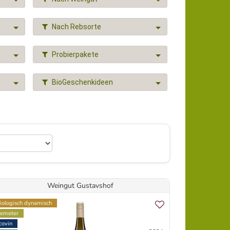
Nach Rebsorte
Probierpakete
BioGeschenkideen
Weingut Gustavshof
iologisch dynamisch
emeter
covin