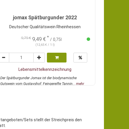
jomax Spätburgunder 2022
Deutscher Qualitätswein Rheinhessen
*
9,79 €
9,49 €
/ 0,75l
(12,65 € / 1 l)
Lebensmittelkennzeichnung
Der Spätburgunder Jomax ist der biodynamische
Gutswein vom Gustavshof. Feingereifte Tannin...
mehr
etangeboten/Sets stellt der Streichpreis den
tt.