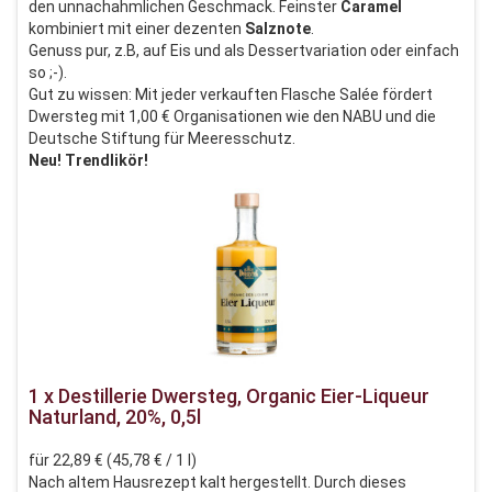
den unnachahmlichen Geschmack. Feinster
Caramel
kombiniert mit einer dezenten
Salznote
.
Genuss pur, z.B, auf Eis und als Dessertvariation oder einfach
so ;-).
Gut zu wissen: Mit jeder verkauften Flasche Salée fördert
Dwersteg mit 1,00 € Organisationen wie den NABU und die
Deutsche Stiftung für Meeresschutz.
Neu! Trendlikör!
1 x Destillerie Dwersteg, Organic Eier-Liqueur
Naturland, 20%, 0,5l
für 22,89 € (45,78 € / 1 l)
Nach altem Hausrezept kalt hergestellt. Durch dieses