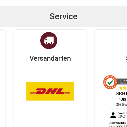
Service
Versandarten
AUSG
Kunden
SEH
4.9
308 Be
Wolf 
10.07
Hervorragend
Gestern über Int