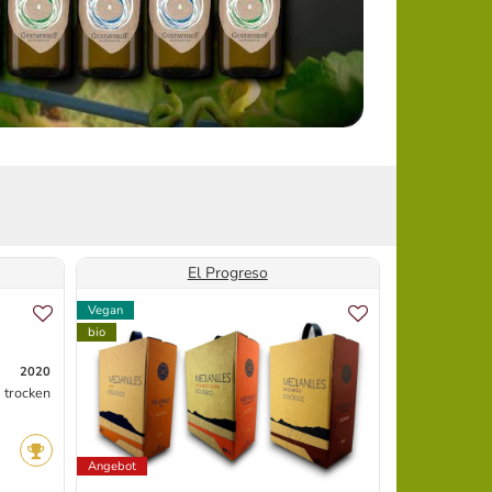
El Progreso
Vegan
bio
bio
2020
trocken
Angebot
Neu
Angebot