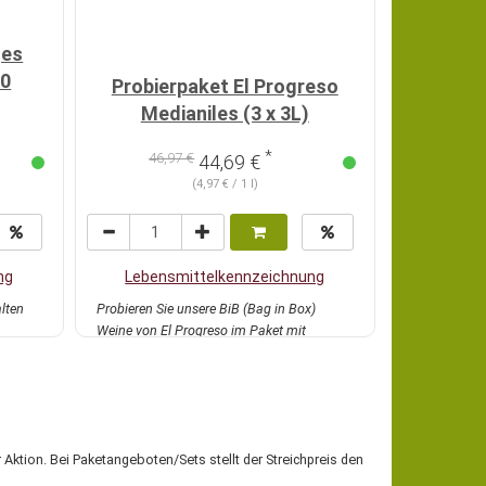
ges
20
Probierpaket El Progreso
Topsel
Medianiles (3 x 3L)
Gen
*
46,97 €
43,
44,69 €
(4,97 € / 1 l)
ng
Lebensmittelkennzeichnung
Lebens
lten
Probieren Sie unsere BiB (Bag in Box)
Unserer meis
Weine von El Progreso im Paket mit
Schaum- und 
attraktivem Set R...
mehr
günstigen Pre
 Aktion. Bei Paketangeboten/Sets stellt der Streichpreis den