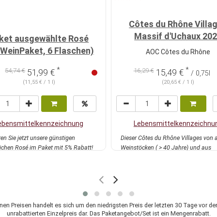
Côtes du Rhône Villa
Massif d'Uchaux 20
ket ausgewählte Rosé
oWeinPaket, 6 Flaschen)
AOC Côtes du Rhône
*
*
54,74 €
16,29 €
51,99 €
15,49 €
/ 0,75l
(11,55 € / 1 l)
(20,65 € / 1 l)
ebensmittelkennzeichnung
Lebensmittelkennzeichnu
en Sie jetzt unsere günstigen
Dieser Côtes du Rhône Villages von a
lichen Rosé im Paket mit 5% Rabatt!
Weinstöcken ( > 40 Jahre) und aus
 Det...
mehr
konsequenter...
mehr
enen Preisen handelt es sich um den niedrigsten Preis der letzten 30 Tage vor der
unrabattierten Einzelpreis dar. Das Paketangebot/Set ist ein Mengenrabatt.