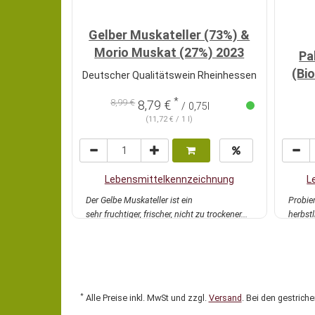
Gelber Muskateller (73%) &
Morio Muskat (27%) 2023
Pa
(Bi
Deutscher Qualitätswein Rheinhessen
*
8,99 €
8,79 €
/ 0,75l
(11,72 € / 1 l)
Lebensmittelkennzeichnung
L
Der Gelbe Muskateller ist ein
Probier
sehr fruchtiger, frischer, nicht zu trockener...
herbst
mehr
Weitere
*
Alle Preise inkl. MwSt und zzgl.
Versand
. Bei den gestrich