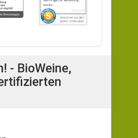
ckung
 Kann
ur empfehl
en Bewertungen
! - BioWeine,
rtifizierten