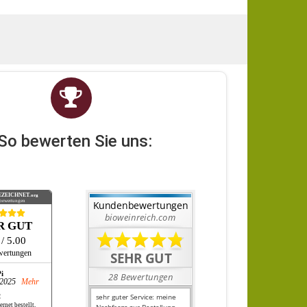
So bewerten Sie uns:
EZEICHNET
.org
bewertungen
R GUT
5
/ 5.00
wertungen
Pi
.2025
Mehr
!
ernet bestellt,