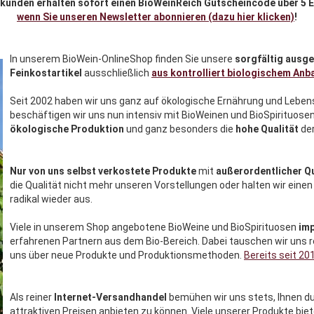
kunden erhalten sofort einen BioWeinReich Gutscheincode über 5 
wenn Sie unseren Newsletter abonnieren (dazu hier klicken)
!
In unserem BioWein-OnlineShop finden Sie unsere
sorgfältig ausge
Feinkostartikel
ausschließlich
aus kontrolliert biologischem Anb
Seit 2002 haben wir uns ganz auf ökologische Ernährung und Lebe
beschäftigen wir uns nun intensiv mit BioWeinen und BioSpirituose
ökologische Produktion
und ganz besonders die
hohe Qualität
der
Nur von uns selbst verkostete Produkte
mit
außerordentlicher Qu
die Qualität nicht mehr unseren Vorstellungen oder halten wir einen
radikal wieder aus.
Viele in unserem Shop angebotene BioWeine und BioSpirituosen
imp
erfahrenen Partnern aus dem Bio-Bereich. Dabei tauschen wir uns 
uns über neue Produkte und Produktionsmethoden.
Bereits seit 20
Als reiner
Internet-Versandhandel
bemühen wir uns stets, Ihnen du
attraktiven Preisen anbieten zu können. Viele unserer Produkte bi