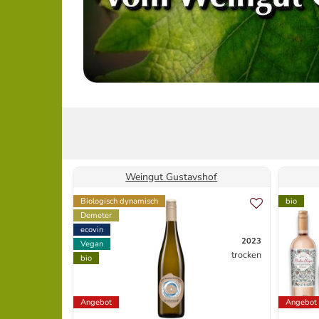
Weingut Gustavshof
Biologisch dynamisch
bio
Demeter
ecovin
2023
Vegan
trocken
bio
Angebot
Angebot