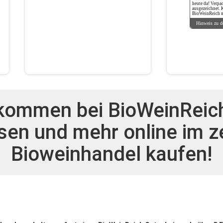
heute da! Verpa
ausgezeichnet.
BioWeinReich n
Hinweis zu d
lkommen bei BioWeinReich
sen und mehr online im ze
Bioweinhandel kaufen!