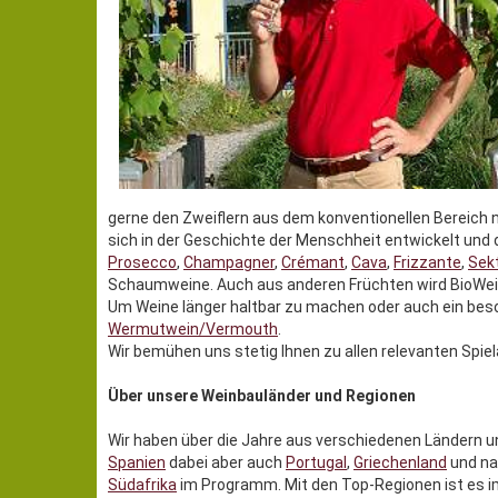
gerne den Zweiflern aus dem konventionellen Bereich 
sich in der Geschichte der Menschheit entwickelt und 
Prosecco
,
Champagner
,
Crémant
,
Cava
,
Frizzante
,
Sek
Schaumweine. Auch aus anderen Früchten wird BioWei
Um Weine länger haltbar zu machen oder auch ein beso
Wermutwein/Vermouth
.
Wir bemühen uns stetig Ihnen zu allen relevanten Spiel
Über unsere Weinbauländer und Regionen
Wir haben über die Jahre aus verschiedenen Ländern u
Spanien
dabei aber auch
Portugal
,
Griechenland
und na
Südafrika
im Programm. Mit den Top-Regionen ist es im 