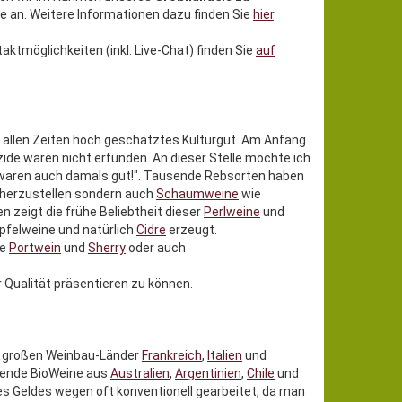
 an. Weitere Informationen dazu finden Sie
hier
.
aktmöglichkeiten (inkl. Live-Chat) finden Sie
auf
u allen Zeiten hoch geschätztes Kulturgut. Am Anfang
ide waren nicht erfunden. An dieser Stelle möchte ich
e waren auch damals gut!". Tausende Rebsorten haben
herzustellen sondern auch
Schaumweine
wie
 zeigt die frühe Beliebtheit dieser
Perlweine
und
felweine und natürlich
Cidre
erzeugt.
ie
Portwein
und
Sherry
oder auch
r Qualität präsentieren zu können.
ie großen Weinbau-Länder
Frankreich
,
Italien
und
gende BioWeine aus
Australien
,
Argentinien
,
Chile
und
des Geldes wegen oft konventionell gearbeitet, da man