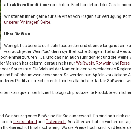
attraktiven Konditionen
auch dem Fachhandel und der Gastronomie
Wir stehen Ihnen gerne für alle Arten von Fragen zur Verfügung. Kont
unserer "Anfragen" Seite
.
Über BioWein
Wein gibt es bereits seit Jahrtausenden und ebenso lange ist ein z
war auch jeder Wein "bio" denn synthetische Düngemittel und Pestiz
noch einmal zurufen: "Ja, und das hat auch funktioniert und die Wein
der Mensch hat gelernt, daraus nicht nur
Weißwein
,
Rotwein
und
Rosé
t
oder Spumante. Die Vielzahl der Namen in den verschiedenen Regionen
n und BioSchaumwein gewonnen: So werden aus Äpfeln vorzügliche Ap
nderes Profil zu erreichen entstanden alkoholverstärkte Süßweine w
arten konsquent zertifiziert biologisch produzierte Produkte von hohe
nd Weinbauregionen BioWeine für Sie ausgewählt. Es sind natürlich d
türlich
Deutschland
und
Österreich
. Aus Übersee haben wir herausra
Bio-Bereich oftmals schwierig. Wo die Preise hoch sind, wird leider 