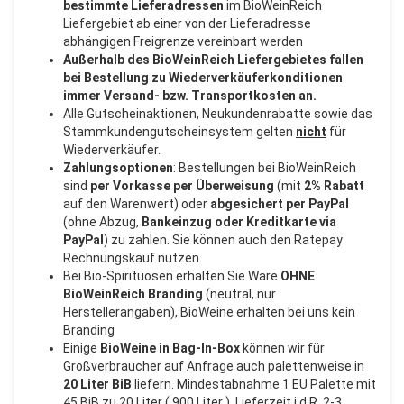
bestimmte Lieferadressen
im BioWeinReich
Liefergebiet ab einer von der Lieferadresse
abhängigen Freigrenze vereinbart werden
Außerhalb des BioWeinReich Liefergebietes fallen
bei Bestellung zu Wiederverkäuferkonditionen
immer Versand- bzw. Transportkosten an.
Alle Gutscheinaktionen, Neukundenrabatte sowie das
Stammkundengutscheinsystem gelten
nicht
für
Wiederverkäufer.
Zahlungsoptionen
: Bestellungen bei BioWeinReich
sind
per Vorkasse per Überweisung
(mit
2% Rabatt
auf den Warenwert) oder
abgesichert per PayPal
(ohne Abzug,
Bankeinzug oder Kreditkarte via
PayPal
) zu zahlen. Sie können auch den Ratepay
Rechnungskauf nutzen.
Bei Bio-Spirituosen erhalten Sie Ware
OHNE
BioWeinReich Branding
(neutral, nur
Herstellerangaben), BioWeine erhalten bei uns kein
Branding
Einige
BioWeine in Bag-In-Box
können wir für
Großverbraucher auf Anfrage auch palettenweise in
20 Liter BiB
liefern. Mindestabnahme 1 EU Palette mit
45 BiB zu 20 Liter ( 900 Liter ). Lieferzeit i.d.R. 2-3