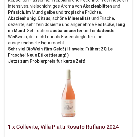
Rebsorten Passerina, Trebbiano und Pecorino. In der Nase ein
intensives, vielschichtiges Aroma von
Akazienblüten
und
Pfirsich
, im Mund
gelbe
und
tropische
Früchte
,
Akazienhonig
,
Citrus
, schöne
Mineralität
und Frische,
dezente, sehr fein dosierte und angenehme Restsüße,
lang
im
Mund
. Sehr schön
ausbalancierter
und
einladender
Weißwein, der nicht nur als Essensbegleiter eine
ausgezeichnete Figur macht.
Sehr viel BioWein fürs Geld! ( Hinweis: Früher: ZQ Le
Frasche! Neue Etikettierung! )
Jetzt zum Probierpreis für kurze Zeit!
1 x Collevite, Villa Piatti Rosato Ruflano 2024