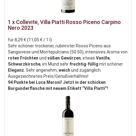
1 x Collevite, Villa Piatti Rosso Piceno Carpino
Nero 2023
für 8,29 € (11,05 € / 1 l)
Sehr schöner trockener, rubinroter Rosso Piceno aus
Sangiovese und Montepulciano (50:50), intensives Aroma von
roten
Früchten
und
süßen
Gewürzen
, etwas
Vanille
,
Schwarzkirsche
, im Mund sehr
fruchtig
-
füllig
mit schöner
Eleganz
. Sehr angenehm,
weich
und zugänglich.
Ausgezeichnetes Preis/Genußverhältnis!
94 Punkte bei Luca Maroni! Jetzt in der schicken
Burgunderflasche mit neuem Etikett “Villa Piatti”!