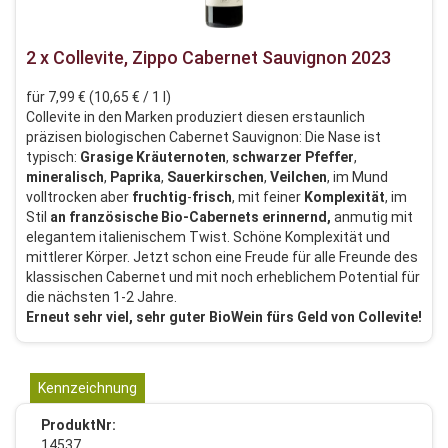
2 x Collevite, Zippo Cabernet Sauvignon 2023
für 7,99 € (10,65 € / 1 l)
Collevite in den Marken produziert diesen erstaunlich
präzisen biologischen Cabernet Sauvignon: Die Nase ist
typisch:
Grasige
Kräuternoten
,
schwarzer
Pfeffer
,
mineralisch
,
Paprika
,
Sauerkirschen
,
Veilchen
, im Mund
volltrocken aber
fruchtig
-
frisch
, mit feiner
Komplexität
, im
Stil
an
französische Bio-Cabernets erinnernd,
anmutig mit
elegantem italienischem Twist. Schöne Komplexität und
mittlerer Körper. Jetzt schon eine Freude für alle Freunde des
klassischen Cabernet und mit noch erheblichem Potential für
die nächsten 1-2 Jahre.
Erneut sehr viel, sehr guter BioWein fürs Geld von Collevite!
Kennzeichnung
ProduktNr:
14537