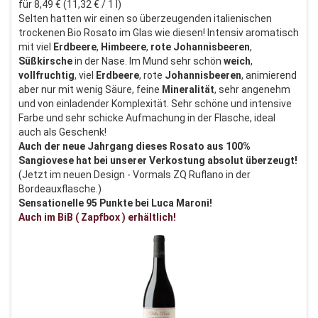
für 8,49 € (11,32 € / 1 l)
Selten hatten wir einen so überzeugenden italienischen
trockenen Bio Rosato im Glas wie diesen! Intensiv aromatisch
mit viel
Erdbeere
,
Himbeere
,
rote Johannisbeeren
,
Süßkirsche
in der Nase. Im Mund sehr schön
weich
,
vollfruchtig
, viel
Erdbeere
, rote
Johannisbeeren
, animierend
aber nur mit wenig Säure, feine
Mineralität
, sehr angenehm
und von einladender Komplexität. Sehr schöne und intensive
Farbe und sehr schicke Aufmachung in der Flasche, ideal
auch als Geschenk!
Auch der neue Jahrgang dieses Rosato aus 100%
Sangiovese hat bei unserer Verkostung absolut überzeugt!
(Jetzt im neuen Design - Vormals ZQ Ruflano in der
Bordeauxflasche.)
Sensationelle 95 Punkte bei Luca Maroni!
Auch im BiB ( Zapfbox ) erhältlich!