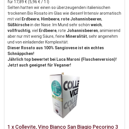
für 17,89 € (5,96 € / 1 l)
Selten hatten wir einen so überzeugenden italienischen
trockenen Bio Rosato im Glas wie diesen! Intensiv aromatisch
mit viel
Erdbeere
,
Himbeere
,
rote Johannisbeeren
,
Süßkirsche
in der Nase. Im Mund sehr schön
weich
,
vollfruchtig
, viel
Erdbeere
, rote
Johannisbeeren
, animierend
aber nur mit wenig Säure, feine
Mineralität
, sehr angenehm
und von einladender Komplexität.
Dieser Rosato aus 100% Sangiovese ist ein echtes
Schnäppchen!
Jährlich top bewertet bei Luca Maroni (Flaschenversion)!
Jetzt auch geeignet für Veganer!
1 x Collevite, Vino Bianco San Biagio Pecorino 3