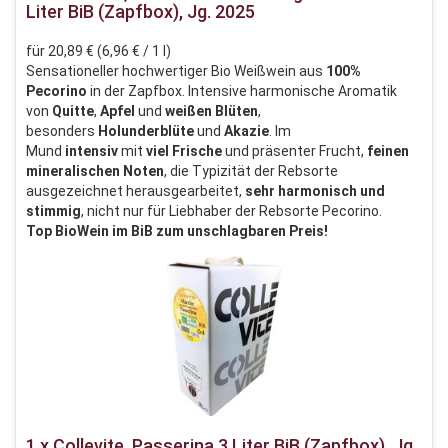
Liter BiB (Zapfbox), Jg. 2025
für 20,89 € (6,96 € / 1 l)
Sensationeller hochwertiger Bio Weißwein aus
100%
Pecorino
in der Zapfbox. Intensive harmonische Aromatik
von
Quitte
,
Apfel
und
weißen
Blüten
,
besonders
Holunderblüte
und
Akazie
. Im
Mund
intensiv
mit
viel Frische
und präsenter Frucht,
feinen
mineralischen Noten
, die Typizität der Rebsorte
ausgezeichnet herausgearbeitet,
sehr harmonisch und
stimmig
, nicht nur für Liebhaber der Rebsorte Pecorino.
Top BioWein im BiB zum unschlagbaren Preis!
1 x Collevite, Passerina 3 Liter BiB (Zapfbox), Jg.