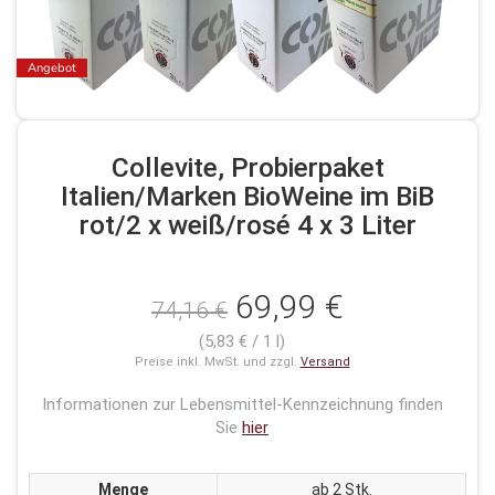
Angebot
Collevite, Probierpaket
Italien/Marken BioWeine im BiB
rot/2 x weiß/rosé 4 x 3 Liter
69,99 €
74,16 €
(5,83 € / 1 l)
Preise inkl. MwSt. und zzgl.
Versand
Informationen zur Lebensmittel-Kennzeichnung finden
Sie
hier
Menge
ab 2 Stk.