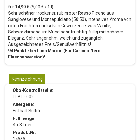
für 14,99 € (5,00 € / 1 l)
Sehr schöner trockener, rubinroter Rosso Piceno aus
Sangiovese und Montepulciano (50:50), intensives Aroma von
roten Früchten und süßen Gewürzen, etwas Vanille,
Schwarzkirsche, im Mund sehr fruchtig-füllig mit schöner
Eleganz. Sehr angenehm, weich und zugänglich.
Ausgezeichnetes Preis/Genußverhältnis!
94
Punkte bei Luca Maroni (Für Carpino Nero
Flaschenversion)!
Kennzeichnung
Öko-Kontrollstelle:
IT-BIO-009
Allergene:
Enthält Sulfite
Füllmenge:
4 x 3 Liter
ProduktNr:
14585