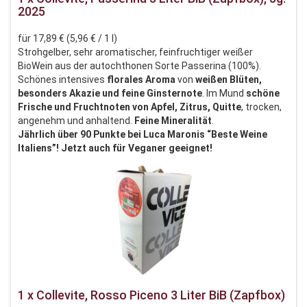
2025
für 17,89 € (5,96 € / 1 l)
Strohgelber, sehr aromatischer, feinfruchtiger weißer
BioWein aus der autochthonen Sorte Passerina (100%).
Schönes intensives
florales Aroma
von
weißen Blüten,
besonders Akazie und feine Ginsternote
. Im Mund
schöne
Frische und Fruchtnoten von Apfel, Zitrus, Quitte
, trocken,
angenehm und anhaltend.
Feine Mineralität
.
Jährlich über 90 Punkte bei Luca Maronis “Beste Weine
Italiens”! Jetzt auch für Veganer geeignet!
1 x Collevite, Rosso Piceno 3 Liter BiB (Zapfbox)