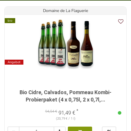
Domaine de La Flaguerie
bio
Angebot
Bio Cidre, Calvados, Pommeau Kombi-
Probierpaket (4 x 0,75l, 2 x 0,7l,...
*
94,54 €
91,49 €
(20,79 € / 1 l)