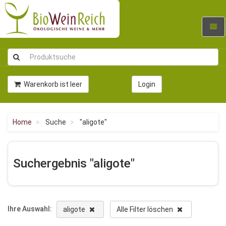
Navig
umsc
Warenkorb ist leer
Login
Home
Suche
"aligote"
Suchergebnis "aligote"
Ihre Auswahl:
aligote
Alle Filter löschen