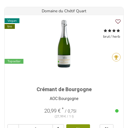
Domaine du Chétif Quart
Vegan
bio
brut / herb
Topseller
Crémant de Bourgogne
AOC Bourgogne
*
20,99 €
/ 0,75l
(27,99 € / 1 l)