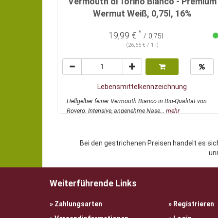
Vermouth di Torino Bianco - Premium
Wermut Weiß, 0,75l, 16%
*
19,99 €
/ 0,75l
(26,65 € / 1 l)
Lebensmittelkennzeichnung
Hellgelber feiner Vermouth Bianco in Bio-Qualität von
Rovero. Intensive, angenehme Nase...
mehr
Bei den gestrichenen Preisen handelt es sic
un
Weiterführende Links
Zahlungsarten
Registrieren