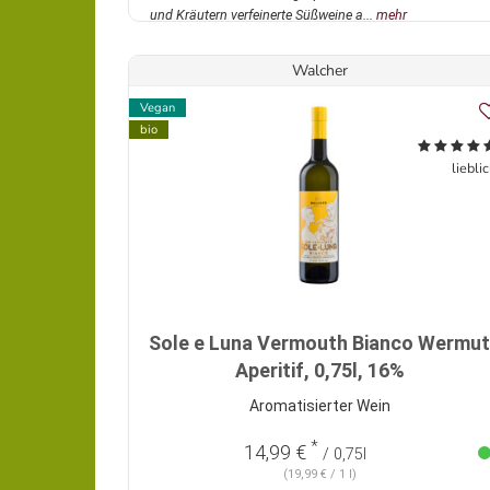
und Kräutern verfeinerte Süßweine a...
mehr
Walcher
Vegan
bio
liebli
Sole e Luna Vermouth Bianco Wermut
Aperitif, 0,75l, 16%
Aromatisierter Wein
*
14,99 €
/ 0,75l
(19,99 € / 1 l)