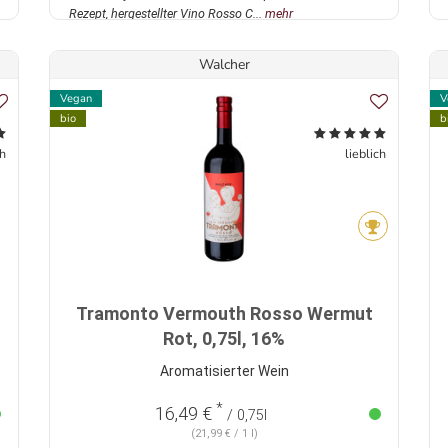
Rezept, hergestellter Vino Rosso C...
mehr
Walcher
Vegan
V
bio
b
ch
lieblich
Tramonto Vermouth Rosso Wermut
Rot, 0,75l, 16%
Aromatisierter Wein
*
16,49 €
/ 0,75l
(21,99 € / 1 l)