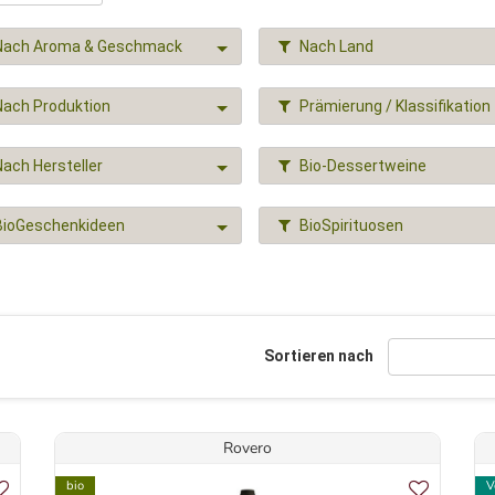
Nach Aroma & Geschmack
Nach Land
Nach Produktion
Prämierung / Klassifikation
Nach Hersteller
Bio-Dessertweine
BioGeschenkideen
BioSpirituosen
Sortieren nach
Rovero
bio
V