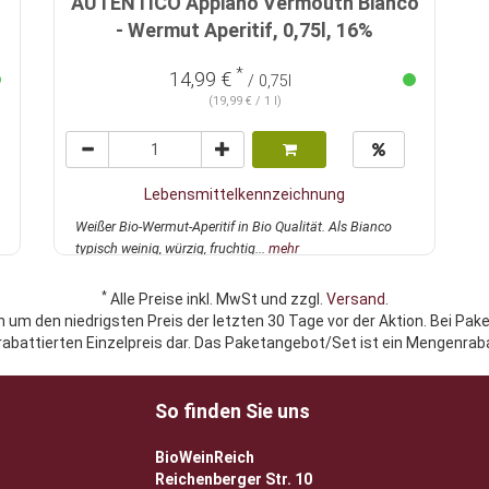
AUTENTICO Appiano Vermouth Bianco
- Wermut Aperitif, 0,75l, 16%
*
14,99 €
/ 0,75l
(19,99 € / 1 l)
Lebensmittelkennzeichnung
Weißer Bio-Wermut-Aperitif in Bio Qualität. Als Bianco
typisch weinig, würzig, fruchtig...
mehr
*
Alle Preise inkl. MwSt und zzgl.
Versand
.
h um den niedrigsten Preis der letzten 30 Tage vor der Aktion. Bei Pak
rabattierten Einzelpreis dar. Das Paketangebot/Set ist ein Mengenraba
So finden Sie uns
BioWeinReich
Reichenberger Str. 10