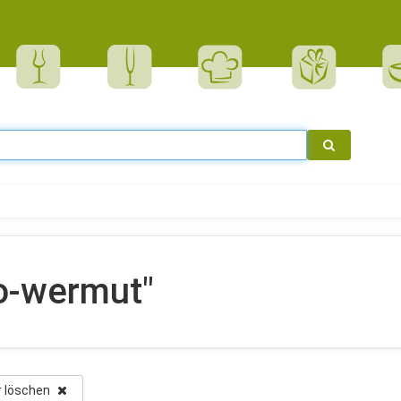
o-wermut"
er löschen