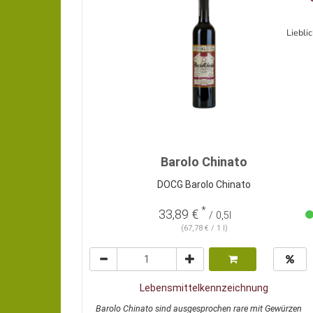
Liebli
Barolo Chinato
DOCG Barolo Chinato
*
33,89 €
/ 0,5l
(67,78 € / 1 l)
Lebensmittelkennzeichnung
Barolo Chinato sind ausgesprochen rare mit Gewürzen