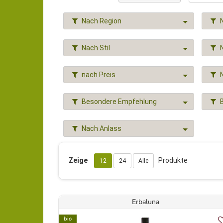
Nach Region
Nach Stil
nach Preis
Besondere Empfehlung
Nach Anlass
Zeige
Produkte
12
24
Alle
Erbaluna
bio