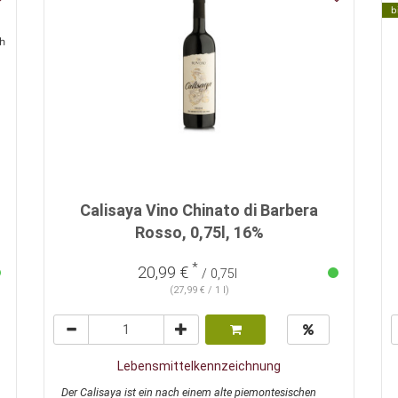
b
ch
Calisaya Vino Chinato di Barbera
Rosso, 0,75l, 16%
*
20,99 €
/ 0,75l
(27,99 € / 1 l)
Lebensmittelkennzeichnung
Der Calisaya ist ein nach einem alte piemontesischen