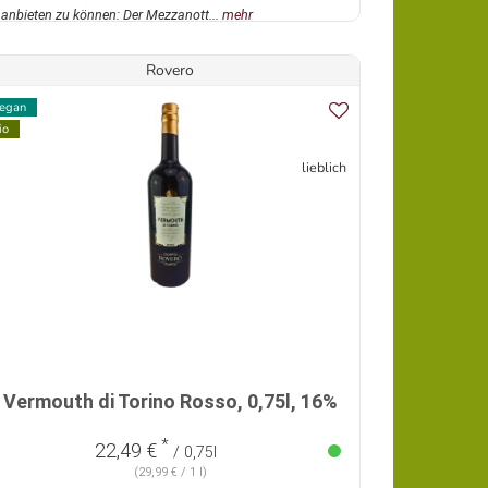
anbieten zu können: Der Mezzanott...
mehr
Rovero
egan
io
lieblich
Vermouth di Torino Rosso, 0,75l, 16%
*
22,49 €
/ 0,75l
(29,99 € / 1 l)