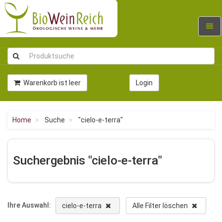
Navig
umsc
Warenkorb ist leer
Login
Home
Suche
"cielo-e-terra"
Suchergebnis "cielo-e-terra"
Ihre Auswahl:
cielo-e-terra
Alle Filter löschen