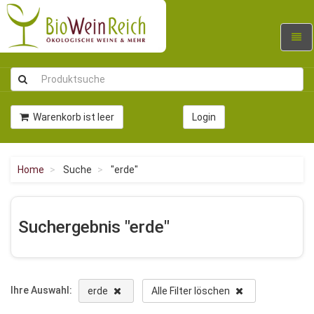
Navig
umsc
Warenkorb ist leer
Login
Home
Suche
"erde"
Suchergebnis "erde"
Ihre Auswahl:
erde
Alle Filter löschen