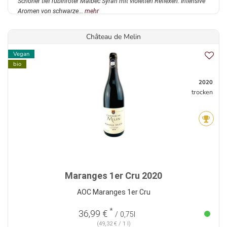
Schöner tief rubinroter Malbec Syrah mit violetten Reflexen. Intensive
Aromen von schwarze...
mehr
Château de Melin
Vegan
bio
2020
trocken
Maranges 1er Cru 2020
AOC Maranges 1er Cru
*
36,99 €
/ 0,75l
(49,32 € / 1 l)