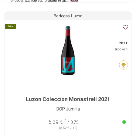
allgegenwärtige Tempranillo in Sp...
mehr
Bodegas Luzon
bio
2021
trocken
Luzon Coleccion Monastrell 2021
DOP Jumilla
*
6,39 €
/ 0,75l
(8,52 € / 1 l)