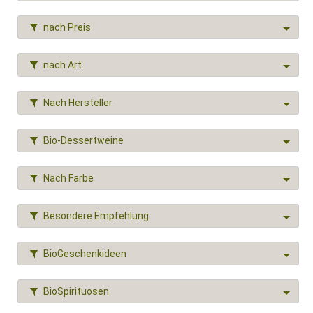
nach Preis
nach Art
Nach Hersteller
Bio-Dessertweine
Nach Farbe
Besondere Empfehlung
BioGeschenkideen
BioSpirituosen