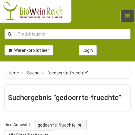
Navig
umsc
Warenkorb ist leer
Login
Home
Suche
"gedoerrte-fruechte"
Suchergebnis "gedoerrte-fruechte"
Ihre Auswahl:
gedoerrte-fruechte