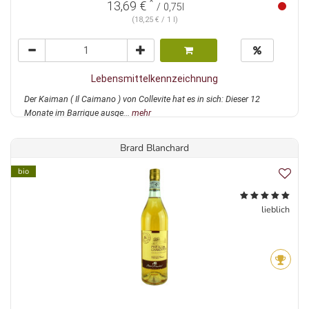
*
13,69 €
/ 0,75l
(18,25 € / 1 l)
Lebensmittelkennzeichnung
Der Kaiman ( Il Caimano ) von Collevite hat es in sich: Dieser 12
Monate im Barrique ausge...
mehr
Brard Blanchard
bio
lieblich