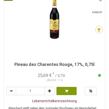
lieblich
Pineau des Charentes Rouge, 17%, 0,75l
*
25,69 €
/ 0,75l
(34,25 € / 1 l)
Lebensmittelkennzeichnung
Blanchard stellt neben dem 'normalen' Bio-Pineau als Besonderheit