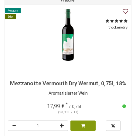
Walcher
Vegan
bio
trocken/dry
Mezzanotte Vermouth Dry Wermut, 0,75l, 18%
Aromatisierter Wein
*
17,99 €
/ 0,75l
(23,99 € / 1 l)