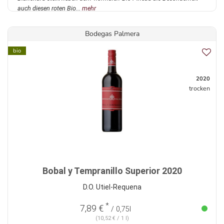
auch diesen roten Bio...
mehr
Bodegas Palmera
bio
2020
trocken
Bobal y Tempranillo Superior 2020
D.O. Utiel-Requena
*
7,89 €
/ 0,75l
(10,52 € / 1 l)