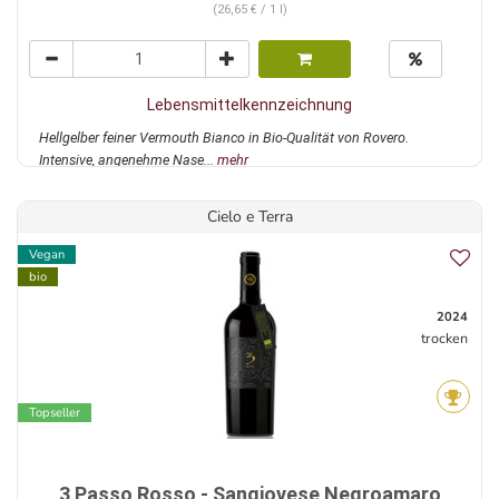
(26,65 € / 1 l)
Lebensmittelkennzeichnung
Hellgelber feiner Vermouth Bianco in Bio-Qualität von Rovero.
Intensive, angenehme Nase...
mehr
Cielo e Terra
Vegan
bio
2024
trocken
Topseller
3 Passo Rosso - Sangiovese Negroamaro