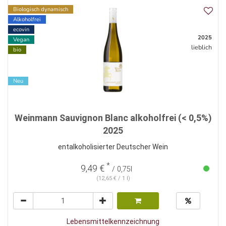
Biologisch dynamisch
Alkoholfrei
ecovin
2025
Vegan
lieblich
bio
Neu
Weinmann Sauvignon Blanc alkoholfrei (< 0,5%)
2025
entalkoholisierter Deutscher Wein
*
9,49 €
/ 0,75l
(12,65 € / 1 l)
Lebensmittelkennzeichnung