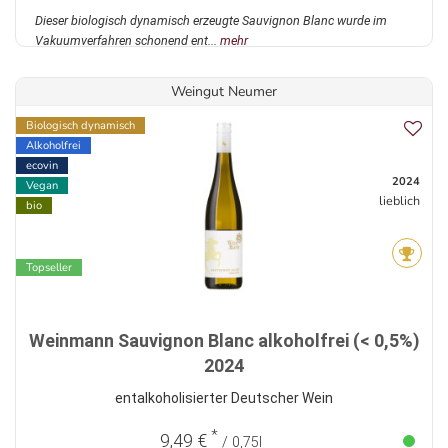
Dieser biologisch dynamisch erzeugte Sauvignon Blanc wurde im
Vakuumverfahren schonend ent...
mehr
Weingut Neumer
Biologisch dynamisch
Alkoholfrei
ecovin
2024
Vegan
lieblich
bio
Topseller
Weinmann Sauvignon Blanc alkoholfrei (< 0,5%)
2024
entalkoholisierter Deutscher Wein
*
9,49 €
/ 0,75l