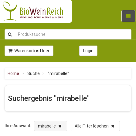
Navig
umsc
Warenkorb ist leer
Login
Home
Suche
"mirabelle"
Suchergebnis "mirabelle"
Ihre Auswahl:
mirabelle
Alle Filter löschen