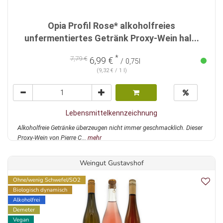
Opia Profil Rose* alkoholfreies
unfermentiertes Getränk Proxy-Wein hal...
*
7,79 €
6,99 €
/ 0,75l
(9,32 € / 1 l)
Lebensmittelkennzeichnung
Alkoholfreie Getränke überzeugen nicht immer geschmacklich. Dieser
Proxy-Wein von Pierre C...
mehr
Weingut Gustavshof
Ohne/wenig Schwefel/SO2
Biologisch dynamisch
Alkoholfrei
Demeter
Vegan