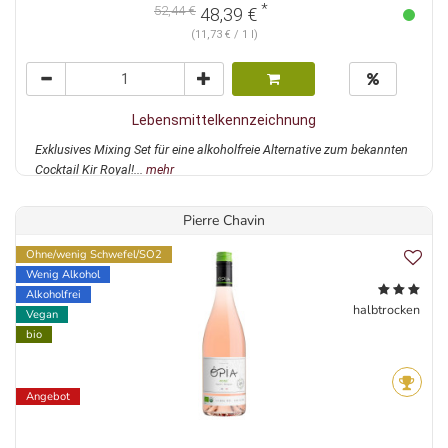
*
52,44 €
48,39 €
(11,73 € / 1 l)
Lebensmittelkennzeichnung
Exklusives Mixing Set für eine alkoholfreie Alternative zum bekannten
Cocktail Kir Royal!...
mehr
Pierre Chavin
Ohne/wenig Schwefel/SO2
Wenig Alkohol
Alkoholfrei
halbtrocken
Vegan
bio
Angebot