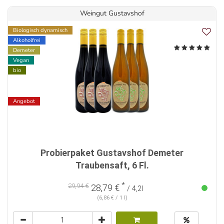
Weingut Gustavshof
Biologisch dynamisch
Alkoholfrei
Demeter
Vegan
bio
Angebot
Probierpaket Gustavshof Demeter
Traubensaft, 6 Fl.
*
29,94 €
28,79 €
/ 4,2l
(6,86 € / 1 l)