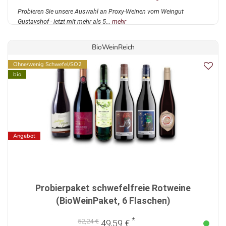
Probieren Sie unsere Auswahl an Proxy-Weinen vom Weingut
Gustavshof - jetzt mit mehr als 5...
mehr
BioWeinReich
Ohne/wenig Schwefel/SO2
bio
Angebot
Probierpaket schwefelfreie Rotweine
(BioWeinPaket, 6 Flaschen)
*
52,24 €
49,59 €