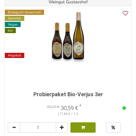
Weingut Gustavshof
Biologisch dynamisch
Demeter
Vegan
bio
Angebot
Probierpaket Bio-Verjus 3er
*
32,27 €
30,59 €
(17,89 € / 1 l)