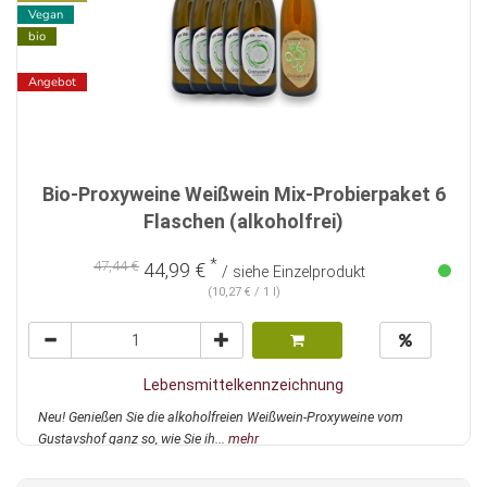
Vegan
bio
Angebot
Bio-Proxyweine Weißwein Mix-Probierpaket 6
Flaschen (alkoholfrei)
*
47,44 €
44,99 €
/ siehe Einzelprodukt
(10,27 € / 1 l)
Lebensmittelkennzeichnung
Neu! Genießen Sie die alkoholfreien Weißwein-Proxyweine vom
Gustavshof ganz so, wie Sie ih...
mehr