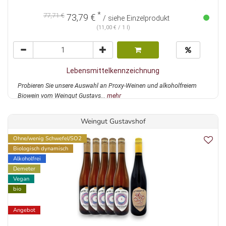
*
77,71 €
73,79 €
/ siehe Einzelprodukt
(11,00 € / 1 l)
Lebensmittelkennzeichnung
Probieren Sie unsere Auswahl an Proxy-Weinen und alkoholfreiem
Biowein vom Weingut Gustavs...
mehr
Weingut Gustavshof
Ohne/wenig Schwefel/SO2
Biologisch dynamisch
Alkoholfrei
Demeter
Vegan
bio
Angebot