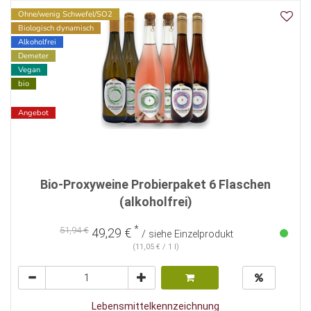
Ohne/wenig Schwefel/SO2
Biologisch dynamisch
Alkoholfrei
Demeter
Vegan
bio
Angebot
Bio-Proxyweine Probierpaket 6 Flaschen
(alkoholfrei)
*
51,94 €
49,29 €
/ siehe Einzelprodukt
(11,05 € / 1 l)
Lebensmittelkennzeichnung