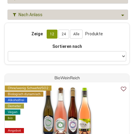
Nach Anlass
Zeige
Produkte
12
24
Alle
Sortieren nach
BioWeinReich
Ohne/wenig Schwefel/SO2
Biologisch dynamisch
Alkoholfrei
Demeter
Vegan
bio
Angebot