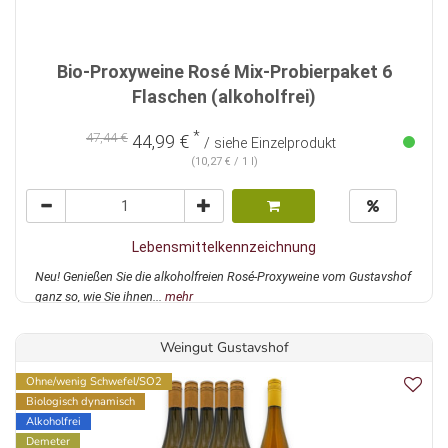
Bio-Proxyweine Rosé Mix-Probierpaket 6
Flaschen (alkoholfrei)
*
47,44 €
44,99 €
/ siehe Einzelprodukt
(10,27 € / 1 l)
Lebensmittelkennzeichnung
Neu! Genießen Sie die alkoholfreien Rosé-Proxyweine vom Gustavshof
ganz so, wie Sie ihnen...
mehr
Weingut Gustavshof
Ohne/wenig Schwefel/SO2
Biologisch dynamisch
Alkoholfrei
Demeter