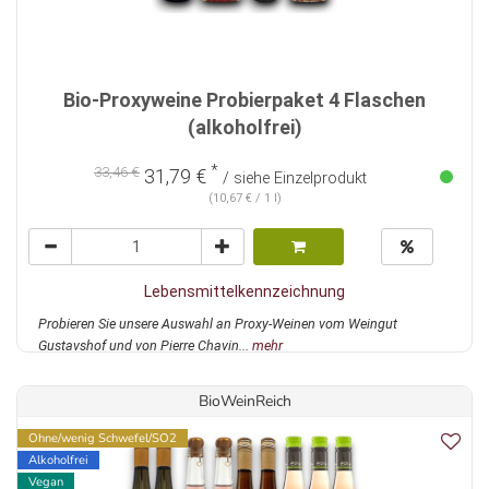
Bio-Proxyweine Probierpaket 4 Flaschen
(alkoholfrei)
*
33,46 €
31,79 €
/ siehe Einzelprodukt
(10,67 € / 1 l)
Lebensmittelkennzeichnung
Probieren Sie unsere Auswahl an Proxy-Weinen vom Weingut
Gustavshof und von Pierre Chavin...
mehr
BioWeinReich
Ohne/wenig Schwefel/SO2
Alkoholfrei
Vegan