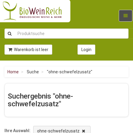
Navig
umsc
Warenkorb ist leer
Login
Home
Suche
"ohne-schwefelzusatz"
Suchergebnis "ohne-
schwefelzusatz"
Ihre Auswahl:
ohne-schwefelzusatz