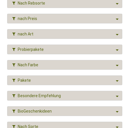
Nach Rebsorte
nach Preis
nach Art
Probierpakete
Nach Farbe
Pakete
Besondere Empfehlung
BioGeschenkideen
Nach Sorte