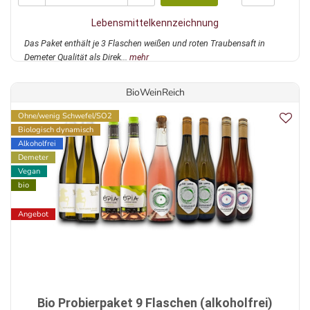
Lebensmittelkennzeichnung
Das Paket enthält je 3 Flaschen weißen und roten Traubensaft in
Demeter Qualität als Direk...
mehr
BioWeinReich
Ohne/wenig Schwefel/SO2
Biologisch dynamisch
Alkoholfrei
Demeter
Vegan
bio
Angebot
Bio Probierpaket 9 Flaschen (alkoholfrei)