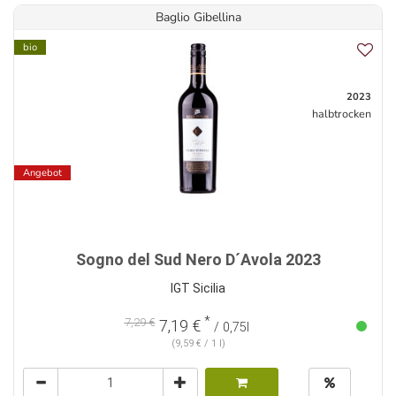
Baglio Gibellina
bio
2023
halbtrocken
Angebot
Sogno del Sud Nero D´Avola 2023
IGT Sicilia
*
7,29 €
7,19 €
/ 0,75l
(9,59 € / 1 l)