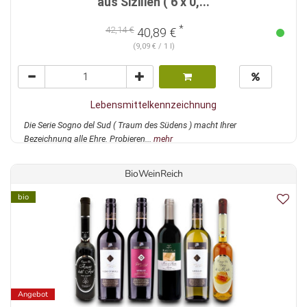
aus Sizilien ( 6 x 0,...
*
42,14 €
40,89 €
(9,09 € / 1 l)
Lebensmittelkennzeichnung
Die Serie Sogno del Sud ( Traum des Südens ) macht Ihrer
Bezeichnung alle Ehre. Probieren...
mehr
BioWeinReich
bio
Angebot