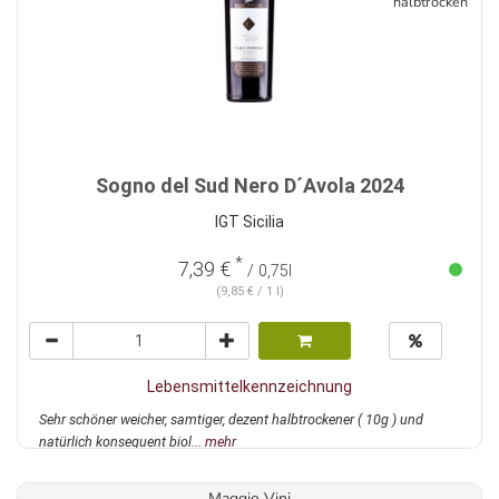
halbtrocken
Sogno del Sud Nero D´Avola 2024
IGT Sicilia
*
7,39 €
/ 0,75l
(9,85 € / 1 l)
Lebensmittelkennzeichnung
Sehr schöner weicher, samtiger, dezent halbtrockener ( 10g ) und
natürlich konsequent biol...
mehr
Maggio Vini