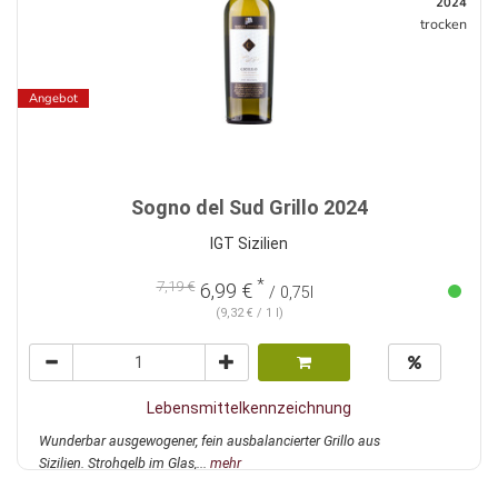
2024
trocken
Angebot
Sogno del Sud Grillo 2024
IGT Sizilien
*
7,19 €
6,99 €
/ 0,75l
(9,32 € / 1 l)
Lebensmittelkennzeichnung
Wunderbar ausgewogener, fein ausbalancierter Grillo aus
Sizilien. Strohgelb im Glas,...
mehr