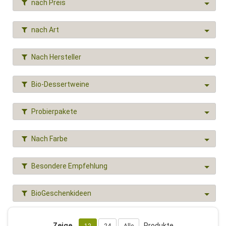
nach Preis
nach Art
Nach Hersteller
Bio-Dessertweine
Probierpakete
Nach Farbe
Besondere Empfehlung
BioGeschenkideen
Zeige
Produkte