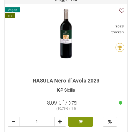
Vegan
bio
2023
trocken
RASULA Nero d´Avola 2023
IGP Sicilia
*
8,09 €
/ 0,75l
(10,79 € / 1 l)