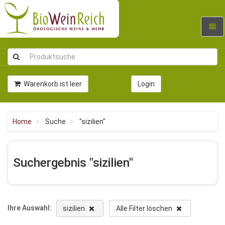
Navig
umsc
Warenkorb ist leer
Login
Home
Suche
"sizilien"
Suchergebnis "sizilien"
Ihre Auswahl:
sizilien
Alle Filter löschen