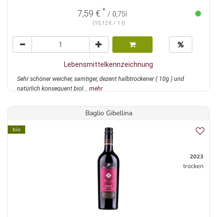
*
7,59 €
/ 0,75l
(10,12 € / 1 l)
Lebensmittelkennzeichnung
Sehr schöner weicher, samtiger, dezent halbtrockener ( 10g ) und
natürlich konsequent biol...
mehr
Baglio Gibellina
bio
2023
trocken