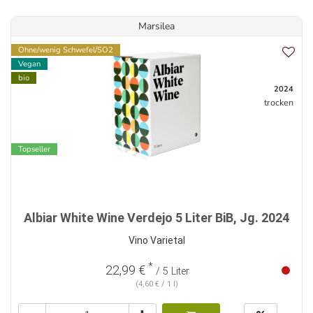
Marsilea
Ohne/wenig Schwefel/SO2
Vegan
bio
2024
trocken
Topseller
Albiar White Wine Verdejo 5 Liter BiB, Jg. 2024
Vino Varietal
*
22,99 €
/ 5 Liter
(4,60 € / 1 l)