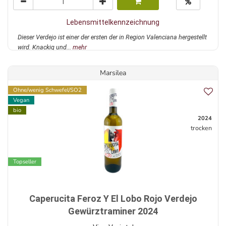
Lebensmittelkennzeichnung
Dieser Verdejo ist einer der ersten der in Region Valenciana hergestellt
wird. Knackig und...
mehr
Marsilea
Ohne/wenig Schwefel/SO2
Vegan
bio
2024
trocken
Topseller
Caperucita Feroz Y El Lobo Rojo Verdejo
Gewürztraminer 2024