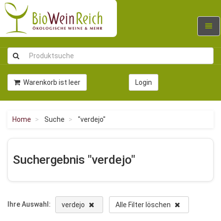
Navig
umsc
Warenkorb ist leer
Login
Home
Suche
"verdejo"
Suchergebnis "verdejo"
Ihre Auswahl:
verdejo
Alle Filter löschen