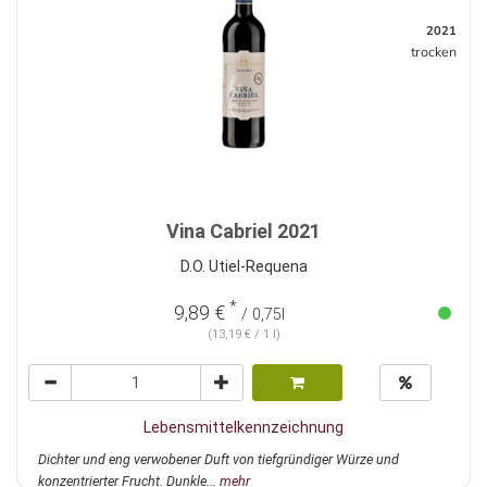
2021
trocken
Vina Cabriel 2021
D.O. Utiel-Requena
*
9,89 €
/ 0,75l
(13,19 € / 1 l)
Lebensmittelkennzeichnung
Dichter und eng verwobener Duft von tiefgründiger Würze und
konzentrierter Frucht. Dunkle...
mehr