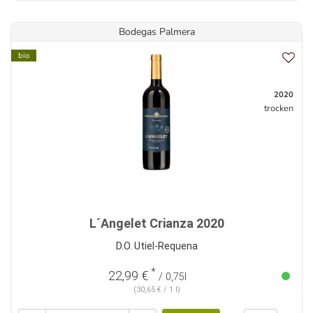
Bodegas Palmera
bio
2020
trocken
L´Angelet Crianza 2020
D.O. Utiel-Requena
*
22,99 €
/ 0,75l
(30,65 € / 1 l)