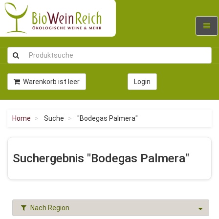
Navig
umsc
Warenkorb ist leer
Login
Home
Suche
"Bodegas Palmera"
Suchergebnis "Bodegas Palmera"
Nach Region