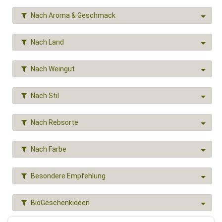
Nach Aroma & Geschmack
Nach Land
Nach Weingut
Nach Stil
Nach Rebsorte
Nach Farbe
Besondere Empfehlung
BioGeschenkideen