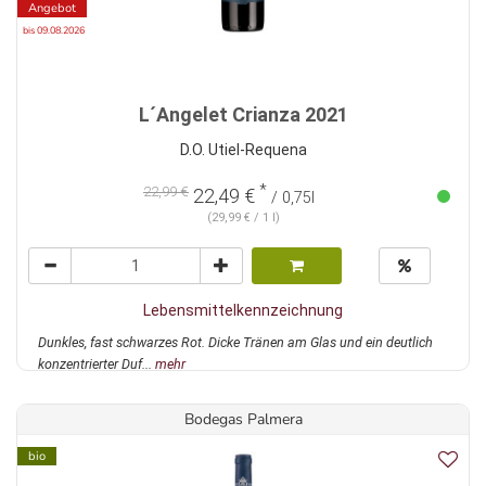
Angebot
bis 09.08.2026
L´Angelet Crianza 2021
D.O. Utiel-Requena
*
22,99 €
22,49 €
/ 0,75l
(29,99 € / 1 l)
Lebensmittelkennzeichnung
Dunkles, fast schwarzes Rot. Dicke Tränen am Glas und ein deutlich
konzentrierter Duf...
mehr
Bodegas Palmera
bio