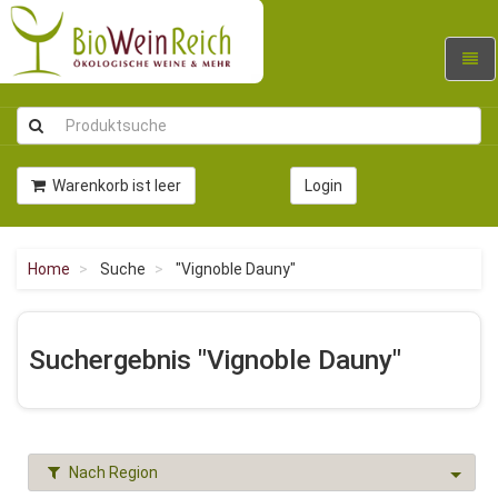
Navig
umsc
Warenkorb ist leer
Login
Home
Suche
"Vignoble Dauny"
Suchergebnis "Vignoble Dauny"
Nach Region