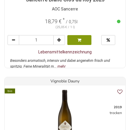
AOC Sancerre
*
18,79 €
/ 0,75l
(25,05 € / 1 l)
Lebensmittelkennzeichnung
Besonders aromatisch, intensiv und dabei angenehm frisch und
spritzig. Feine Mineralität m...
mehr
Vignoble Dauny
bio
2019
trocken