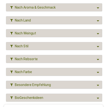
Nach Aroma & Geschmack
Nach Land
Nach Weingut
Nach Stil
Nach Rebsorte
Nach Farbe
Besondere Empfehlung
BioGeschenkideen