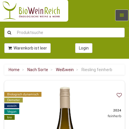
Navig
umsc
Warenkorb ist leer
Login
Home
Nach Sorte
Weißwein
Riesling feinherb
Biologisch dynamisch
Demeter
ecovin
2024
Vegan
feinherb
bio