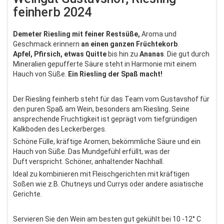
feinherb 2024
Demeter Riesling mit feiner Restsüße,
Aroma und
Geschmack erinnern
an einen ganzen Früchtekorb
.
Apfel, Pfirsich, etwas Quitte
bis hin zu
Ananas
. Die gut durch
Mineralien gepufferte Säure steht in Harmonie mit einem
Hauch von Süße.
Ein Riesling der Spaß macht!
Der Riesling feinherb steht für das Team vom Gustavshof für
den puren Spaß am Wein, besonders am Riesling. Seine
ansprechende Fruchtigkeit ist geprägt vom tiefgründigen
Kalkboden des Leckerberges.
Schöne Fülle, kräftige Aromen, bekömmliche Säure und ein
Hauch von Süße. Das Mundgefühl erfüllt, was der
Duft verspricht. Schöner, anhaltender Nachhall.
Ideal zu kombinieren mit Fleischgerichten mit kräftigen
Soßen wie z.B. Chutneys und Currys oder andere asiatische
Gerichte.
Servieren Sie den Wein am besten gut gekühlt bei 10 -12° C