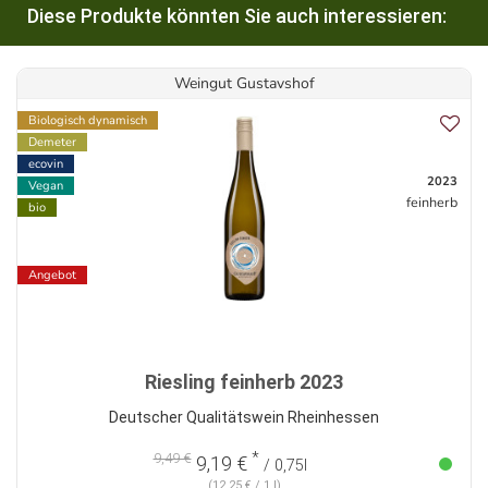
Diese Produkte könnten Sie auch interessieren:
Weingut Gustavshof
Biologisch dynamisch
Demeter
ecovin
2023
Vegan
feinherb
bio
Angebot
Riesling feinherb 2023
Deutscher Qualitätswein Rheinhessen
*
9,49 €
9,19 €
/ 0,75l
(12,25 € / 1 l)