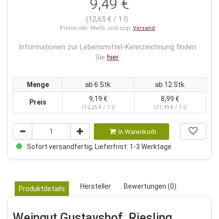
9,49 €
(12,65 € / 1 l)
Preise inkl. MwSt. und zzgl.
Versand
Informationen zur Lebensmittel-Kennzeichnung finden
Sie
hier
Menge
ab 6 Stk.
ab 12 Stk.
9,19 €
8,99 €
Preis
(12,25 € / 1 l)
(11,99 € / 1 l)
In Warenkorb
Sofort versandfertig, Lieferfrist: 1-3 Werktage
Hersteller
Bewertungen (0)
Produktdetails
Weingut Gustavshof, Riesling