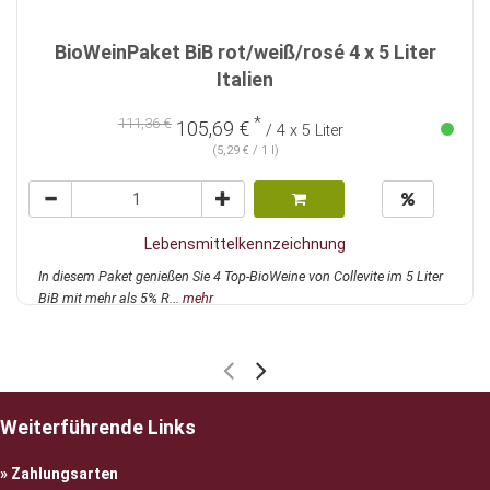
BioWeinPaket BiB rot/weiß/rosé 4 x 5 Liter
Italien
*
111,36 €
105,69 €
/ 4 x 5 Liter
(5,29 € / 1 l)
Lebensmittelkennzeichnung
In diesem Paket genießen Sie 4 Top-BioWeine von Collevite im 5 Liter
BiB mit mehr als 5% R...
mehr
Weiterführende Links
Zahlungsarten