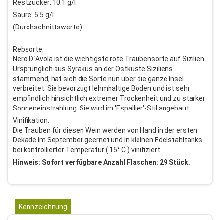
Restzucker: 10.1 g/l
Säure: 5.5 g/l
(Durchschnittswerte)
Rebsorte:
Nero D´Avola ist die wichtigste rote Traubensorte auf Sizilien.
Ursprünglich aus Syrakus an der Ostküste Siziliens
stammend, hat sich die Sorte nun über die ganze Insel
verbreitet. Sie bevorzugt lehmhaltige Böden und ist sehr
empfindlich hinsichtlich extremer Trockenheit und zu starker
Sonneneinstrahlung. Sie wird im 'Espallier'-Stil angebaut.
Vinifikation:
Die Trauben für diesen Wein werden von Hand in der ersten
Dekade im September geernet und in kleinen Edelstahltanks
bei kontrollierter Temperatur ( 15° C ) vinifiziert.
Hinweis: Sofort verfügbare Anzahl Flaschen: 29 Stück.
Kennzeichnung