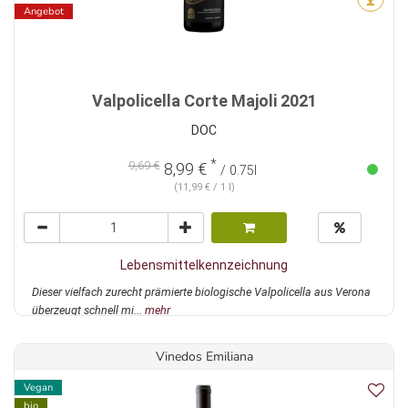
Angebot
Valpolicella Corte Majoli 2021
DOC
*
9,69 €
8,99 €
/ 0.75l
(11,99 € / 1 l)
Lebensmittelkennzeichnung
Dieser vielfach zurecht prämierte biologische Valpolicella aus Verona
überzeugt schnell mi...
mehr
Vinedos Emiliana
Vegan
bio