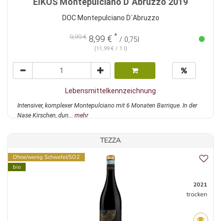
EIKOS Montepulciano D´Abruzzo 2019
DOC Montepulciano D´Abruzzo
*
9,99 €
8,99 €
/ 0,75l
(11,99 € / 1 l)
Lebensmittelkennzeichnung
Intensiver, komplexer Montepulciano mit 6 Monaten Barrique. In der
Nase Kirschen, dun...
mehr
TEZZA
Ohne/wenig Schwefel/SO2
bio
2021
trocken