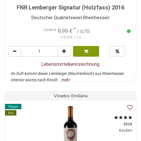
FNR Lemberger Signatur (Holzfass) 2016
Deutscher Qualitätswein Rheinhessen
*
10,89 €
9,99 €
/ 0,75l
(13,32 € / 1 l)
Lebensmittelkennzeichnung
Im Duft kommt dieser Lemberger (Blaufränkisch) aus Rheinhessen
intensiv würzig nach Kirsch...
mehr
Vinedos Emiliana
Vegan
bio
2019
trocken