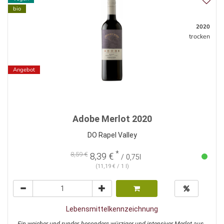
bio
2020
trocken
Angebot
Adobe Merlot 2020
DO Rapel Valley
*
8,59 €
8,39 €
/ 0,75l
(11,19 € / 1 l)
Lebensmittelkennzeichnung
Ein weicher und runder, besonders würziger und intensiver Merlot aus