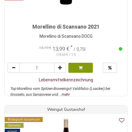
Morellino di Scansano 2021
Morellino di Scansano DOCG
*
14,19 €
13,99 €
/ 0,75l
(18,65 € / 1 l)
Lebensmittelkennzeichnung
Top-Morellino vom Spitzen-Bioweingut Valdifalco (Loacker) bei
Grosseto, aus Sangiovese und...
mehr
Weingut Gustavshof
Biologisch dynamisch
Demeter
ecovin