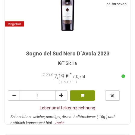
halbtrocken
Angebot
Sogno del Sud Nero D´Avola 2023
IGT Sicilia
*
7,29 €
7,19 €
/ 0,75l
(9,59 € / 1 l)
Lebensmittelkennzeichnung
Sehr schöner weicher, samtiger, dezent halbtrockener ( 10g ) und
natürlich konsequent biol...
mehr