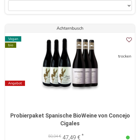
Achternbusch
Vegan
bio
trocken
Angebot
Probierpaket Spanische BioWeine von Concejo
Cigales
*
50,04 €
47,49 €