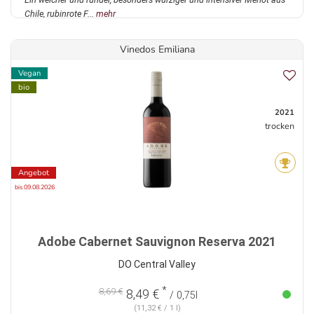
Chile, rubinrote F...
mehr
Vinedos Emiliana
Vegan
bio
2021
trocken
Angebot
bis 09.08.2026
Adobe Cabernet Sauvignon Reserva 2021
DO Central Valley
*
8,69 €
8,49 €
/ 0,75l
(11,32 € / 1 l)