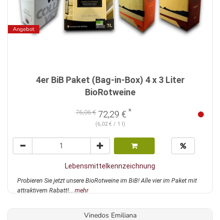
Angebot
4er BiB Paket (Bag-in-Box) 4 x 3 Liter
BioRotweine
*
76,06 €
72,29 €
(6,02 € / 1 l)
Lebensmittelkennzeichnung
Probieren Sie jetzt unsere BioRotweine im BiB! Alle vier im Paket mit
attraktivem Rabatt!...
mehr
Vinedos Emiliana