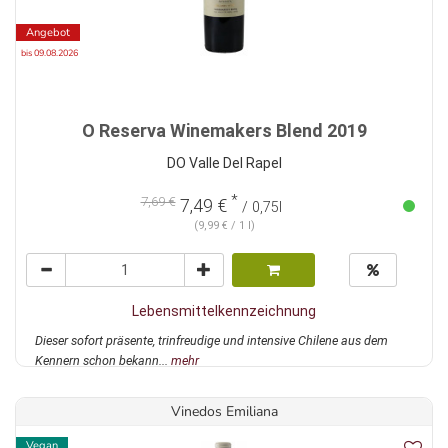
Angebot
bis 09.08.2026
O Reserva Winemakers Blend 2019
DO Valle Del Rapel
*
7,69 €
7,49 €
/ 0,75l
(9,99 € / 1 l)
Lebensmittelkennzeichnung
Dieser sofort präsente, trinfreudige und intensive Chilene aus dem
Kennern schon bekann...
mehr
Vinedos Emiliana
Vegan