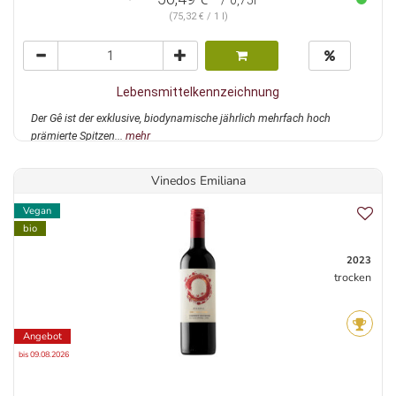
/ 0,75l
(75,32 € / 1 l)
Lebensmittelkennzeichnung
Der Gê ist der exklusive, biodynamische jährlich mehrfach hoch
prämierte Spitzen...
mehr
Vinedos Emiliana
Vegan
bio
2023
trocken
Angebot
bis 09.08.2026