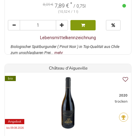
*
8,09 €
7,89 €
/ 0,75l
(10,52 € / 1 l)
Lebensmittelkennzeichnung
Biologischer Spätburgunder ( Pinot Noir ) in Top-Qualität aus Chile
zum unschlagbaren Prei...
mehr
Château d'Aigueville
bio
2020
trocken
Angebot
bis 09.08.2026