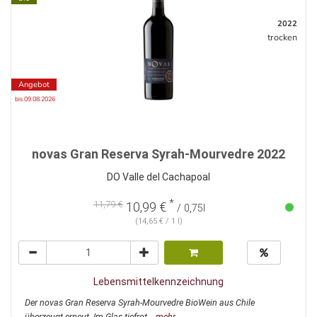
2022
trocken
Angebot
bis 09.08.2026
novas Gran Reserva Syrah-Mourvedre 2022
DO Valle del Cachapoal
*
11,79 €
10,99 €
/ 0,75l
(14,65 € / 1 l)
Lebensmittelkennzeichnung
Der novas Gran Reserva Syrah-Mourvedre BioWein aus Chile
überzeugt erneut. Im Glas tiefrot...
mehr