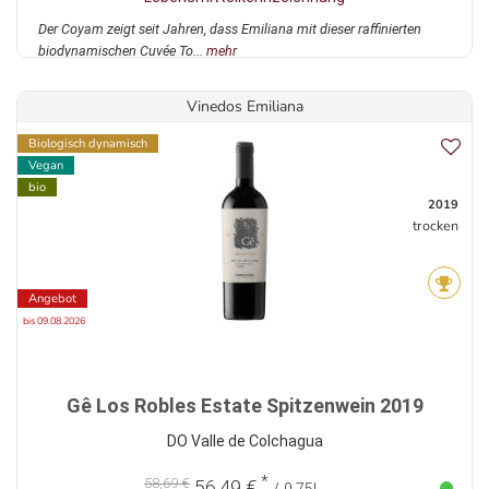
Der Coyam zeigt seit Jahren, dass Emiliana mit dieser raffinierten
biodynamischen Cuvée To...
mehr
Vinedos Emiliana
Biologisch dynamisch
Vegan
bio
2019
trocken
Angebot
bis 09.08.2026
Gê Los Robles Estate Spitzenwein 2019
DO Valle de Colchagua
*
58,69 €
56,49 €