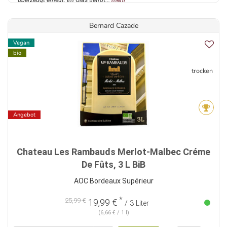
Bernard Cazade
Vegan
bio
trocken
Angebot
Chateau Les Rambauds Merlot-Malbec Créme
De Fûts, 3 L BiB
AOC Bordeaux Supérieur
*
25,99 €
19,99 €
/ 3 Liter
(6,66 € / 1 l)