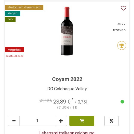
Biologisch dynamisch
Vegan
bio
2022
trocken
Angebot
bis 09.08.2026
Coyam 2022
DO Colchagua Valley
*
24,49 €
23,89 €
/ 0,75l
(31,85 € / 1 l)
Lebensmittelkennzeichnung