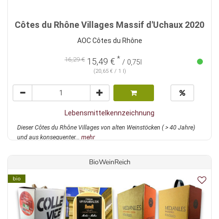
Côtes du Rhône Villages Massif d'Uchaux 2020
AOC Côtes du Rhône
*
16,29 €
15,49 €
/ 0,75l
(20,65 € / 1 l)
Lebensmittelkennzeichnung
Dieser Côtes du Rhône Villages von alten Weinstöcken ( > 40 Jahre)
und aus konsequenter...
mehr
BioWeinReich
bio