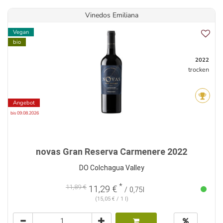
Vinedos Emiliana
Vegan
bio
2022
trocken
Angebot
bis 09.08.2026
novas Gran Reserva Carmenere 2022
DO Colchagua Valley
*
11,89 €
11,29 €
/ 0,75l
(15,05 € / 1 l)