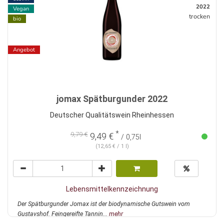
2022
Vegan
trocken
bio
Angebot
jomax Spätburgunder 2022
Deutscher Qualitätswein Rheinhessen
*
9,79 €
9,49 €
/ 0,75l
(12,65 € / 1 l)
Lebensmittelkennzeichnung
Der Spätburgunder Jomax ist der biodynamische Gutswein vom
Gustavshof. Feingereifte Tannin...
mehr