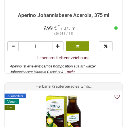
Aperino Johannisbeere Acerola, 375 ml
*
9,99 €
/ 375 ml
(26,64 € / 1 l)
Lebensmittelkennzeichnung
Aperino ist eine einzigartige Komposition aus schwarzer
Johannisbeere, Vitamin-C-reicher A...
mehr
Herbaria Kräuterparadies Gmb...
Alkoholfrei
Vegan
bio