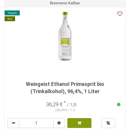
Brennerei Keßler
Vegan
bio
Weingeist Ethanol Primasprit bio
(Trinkalkohol), 96,4%, 1 Liter
*
36,29 €
/ 1,0l
(36,29 € / 1 l)