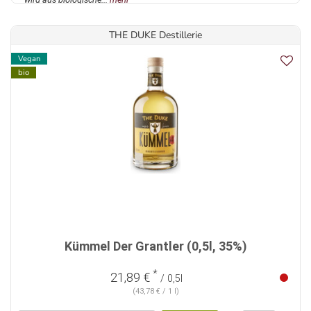
THE DUKE Destillerie
Vegan
bio
Kümmel Der Grantler (0,5l, 35%)
*
21,89 €
/ 0,5l
(43,78 € / 1 l)