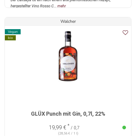
hergestellter Vino Rosso C...
mehr
Walcher
Vegan
bio
GLÜX Punch mit Gin, 0,7l, 22%
*
19,99 €
/ 0,7
(28,56 € / 1 l)