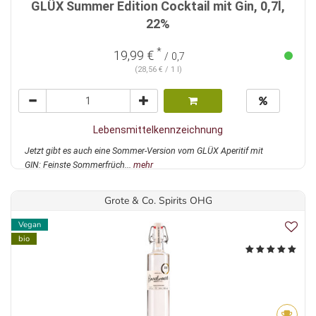
GLÜX Summer Edition Cocktail mit Gin, 0,7l,
22%
*
19,99 €
/ 0,7
(28,56 € / 1 l)
Lebensmittelkennzeichnung
Jetzt gibt es auch eine Sommer-Version vom GLÜX Aperitif mit
GIN: Feinste Sommerfrüch...
mehr
Grote & Co. Spirits OHG
Vegan
bio