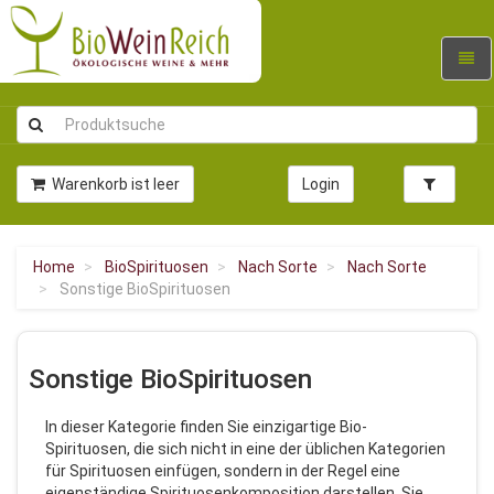
Navig
umsc
Warenkorb ist leer
Login
Home
BioSpirituosen
Nach Sorte
Nach Sorte
Sonstige BioSpirituosen
Sonstige BioSpirituosen
In dieser Kategorie finden Sie einzigartige Bio-
Spirituosen, die sich nicht in eine der üblichen Kategorien
für Spirituosen einfügen, sondern in der Regel eine
eigenständige Spirituosenkomposition darstellen. Sie