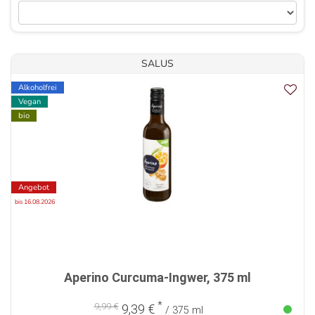
SALUS
Alkoholfrei
Vegan
bio
Angebot
bis 16.08.2026
Aperino Curcuma-Ingwer, 375 ml
*
9,99 €
9,39 €
/ 375 ml