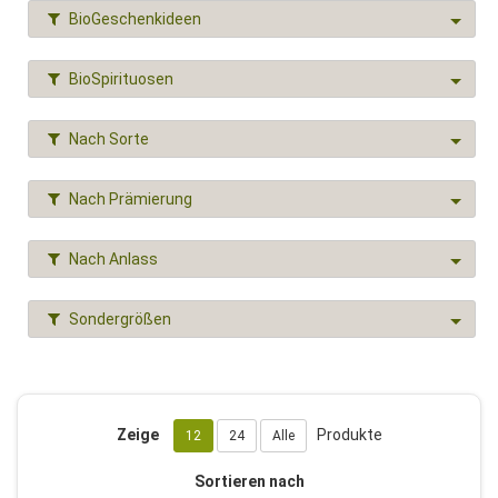
BioGeschenkideen
BioSpirituosen
Nach Sorte
Nach Prämierung
Nach Anlass
Sondergrößen
Zeige
Produkte
12
24
Alle
Sortieren nach