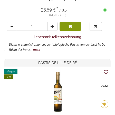
*
25,69 €
/ 0,5l
(51,38 € / 1 l)
Lebensmittelkennzeichnung
Dieser erstaunliche, konsequent biologische Pastis von der Insel Ile De
Ré an der franz...
mehr
PASTIS DE L´ILE DE RÉ
Vegan
bio
2022