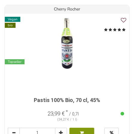
Cherry Rocher
Vegan
bio
Topseller
Pastis 100% Bio, 70 cl, 45%
*
23,99 €
/ 0,7l
(34,27 € / 1 l)