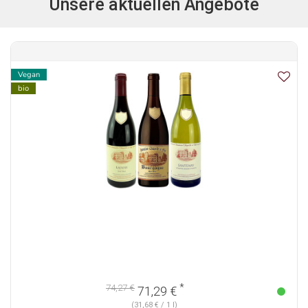
Unsere aktuellen Angebote
Vegan
bio
*
74,27 €
71,29 €
(31,68 € / 1 l)