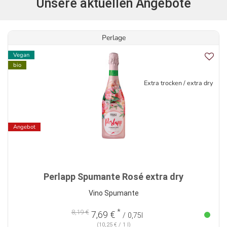
Unsere aktuellen Angebote
Perlage
Vegan
bio
Extra trocken / extra dry
Angebot
Perlapp Spumante Rosé extra dry
Vino Spumante
*
8,19 €
7,69 €
/ 0,75l
(10,25 € / 1 l)