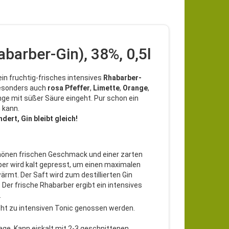
barber-Gin), 38%, 0,5l
in fruchtig-frisches intensives
Rhabarber-
 besonders auch
rosa
Pfeffer
,
Limette
,
Orange
,
ge mit süßer Säure eingeht. Pur schon ein
 kann.
ert, Gin bleibt gleich!
chönen frischen Geschmack und einer zarten
rber wird kalt gepresst, um einen maximalen
rmt. Der Saft wird zum destillierten Gin
 Der frische Rhabarber ergibt ein intensives
.
icht zu intensiven Tonic genossen werden.
age. Kann eiskalt mit 2-3 geschnittenen