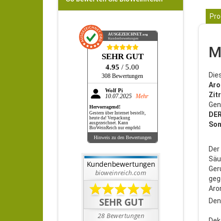
Pro
AUSGEZEICHNET
.org
Kundenbewertungen
M
SEHR GUT
4.95
/ 5.00
Die
308 Bewertungen
Ar
Wolf Pi
Zit
10.07.2025
Mehr
Gen
Hervorragend!
DER
Gestern über Internet bestellt,
heute da! Verpackung
Son
ausgezeichnet. Kann
BioWeinReich nur empfehl
Hinweis zu den Bewertungen
Der
Säu
Ger
geg
Aro
Den
Dek