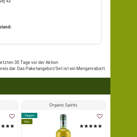
ej 43
sland:
letzten 30 Tage vor der Aktion.
preis dar. Das Paketangebot/Set ist ein Mengenrabatt.
Organic Spirits
Doma
Vegan
Vegan
bio
bio