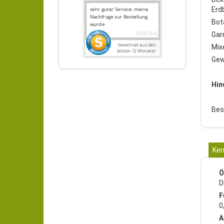
Erd
Bot
Gar
Mix
Gew
Hin
Bes
Ken
Ö
D
F
0
A