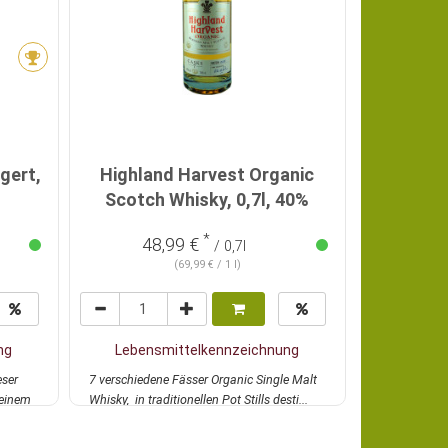
Calvados 
gert,
Highland Harvest Organic
Scotch Whisky, 0,7l, 40%
*
48,99 €
26
/ 0,7l
(69,99 € / 1 l)
ng
Lebensmittelkennzeichnung
Lebens
eser
7 verschiedene Fässer Organic Single Malt
Sehr aromatis
 einem
Whisky, in traditionellen Pot Stills desti...
Bio-Calvados
mehr
Norman...
me