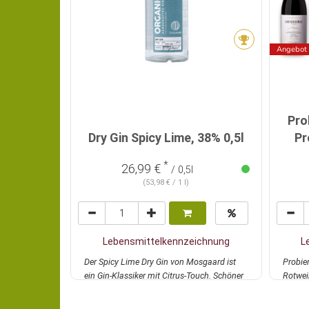
Angebot
Pro
Dry Gin Spicy Lime, 38% 0,5l
Pr
*
26,99 €
/ 0,5l
(53,98 € / 1 l)
Lebensmittelkennzeichnung
L
Der Spicy Lime Dry Gin von Mosgaard ist
Probie
ein Gin-Klassiker mit Citrus-Touch. Schöner
Rotwei
Kör...
mehr
Preis/G