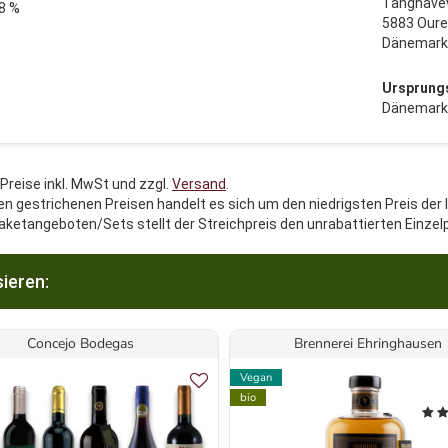
Tanghavev
8 %
5883 Oure
Dänemark
Ursprung
Dänemark
 Preise inkl. MwSt und zzgl.
Versand
.
en gestrichenen Preisen handelt es sich um den niedrigsten Preis der 
aketangeboten/Sets stellt der Streichpreis den unrabattierten Einzel
ieren:
Concejo Bodegas
Brennerei Ehringhausen
Vegan
bio