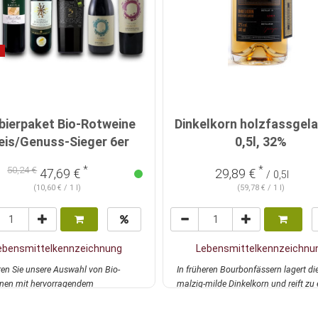
bierpaket Bio-Rotweine
Dinkelkorn holzfassgela
eis/Genuss-Sieger 6er
0,5l, 32%
*
*
50,24 €
47,69 €
29,89 €
/ 0,5l
(10,60 € / 1 l)
(59,78 € / 1 l)
ebensmittelkennzeichnung
Lebensmittelkennzeichnu
ren Sie unsere Auswahl von Bio-
In früheren Bourbonfässern lagert di
nen mit hervorragendem
malzig-milde Dinkelkorn und reift zu
enuss Verhältnis...
mehr
Des...
mehr