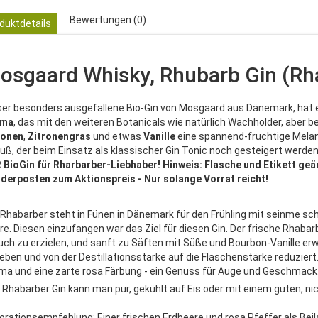
Bewertungen (0)
duktdetails
osgaard Whisky, Rhubarb Gin (Rha
ser besonders ausgefallene Bio-Gin von Mosgaard aus Dänemark, hat e
oma
, das mit den weiteren Botanicals wie natürlich Wachholder, aber
ronen
,
Zitronengras
und etwas
Vanille
eine spannend-fruchtige Melan
uß, der beim Einsatz als klassischer Gin Tonic noch gesteigert werden
 BioGin für Rharbarber-Liebhaber! Hinweis: Flasche und Etikett geänd
derposten zum Aktionspreis - Nur solange Vorrat reicht!
 Rhabarber steht in Fünen in Dänemark für den Frühling mit seinme s
re. Diesen einzufangen war das Ziel für diesen Gin. Der frische Rhaba
uch zu erzielen, und sanft zu Säften mit Süße und Bourbon-Vanille erwä
eben und von der Destillationsstärke auf die Flaschenstärke reduziert.
ma und eine zarte rosa Färbung - ein Genuss für Auge und Geschmack
 Rhabarber Gin kann man pur, gekühlt auf Eis oder mit einem guten, n
orationsempfehlung: Einer frischen Erdbeere und rosa Pfeffer als Beil