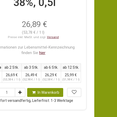
38%, 0,5l
26,89 €
(53,78 € / 1 l)
Preise inkl. MwSt. und zzgl.
Versand
rmationen zur Lebensmittel-Kennzeichnung
finden Sie
hier
e
ab 2 Stk.
ab 3 Stk.
ab 6 Stk.
ab 12 Stk.
26,69 €
26,49 €
26,29 €
25,99 €
(53,38 € / 1 l)
(52,98 € / 1 l)
(52,58 € / 1 l)
(51,98 € / 1 l)
In Warenkorb
ort versandfertig, Lieferfrist: 1-3 Werktage