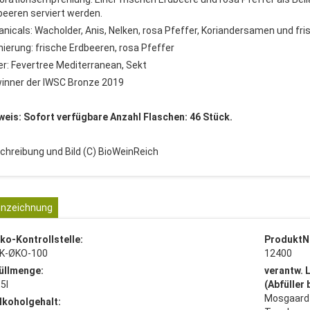
beeren serviert werden.
anicals: Wacholder, Anis, Nelken, rosa Pfeffer, Koriandersamen und fr
nierung: frische Erdbeeren, rosa Pfeffer
er: Fevertree Mediterranean, Sekt
inner der IWSC Bronze 2019
weis: Sofort verfügbare Anzahl Flaschen: 46 Stück.
chreibung und Bild (C) BioWeinReich
nzeichnung
ko-Kontrollstelle:
ProduktN
K-ØKO-100
12400
üllmenge:
verantw. 
,5l
(Abfüller
Mosgaard
lkoholgehalt: