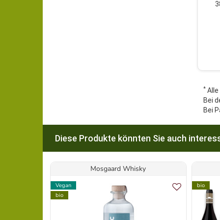
3
*
Alle
Bei d
Bei P
Diese Produkte könnten Sie auch interess
Mosgaard Whisky
Vegan
bio
bio