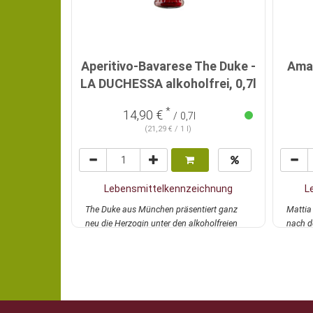
Aperitivo-Bavarese The Duke -
Amar
LA DUCHESSA alkoholfrei, 0,7l
*
14,90 €
/ 0,7l
(21,29 € / 1 l)
Lebensmittelkennzeichnung
L
The Duke aus München präsentiert ganz
Mattia
neu die Herzogin unter den alkoholfreien
nach d
Bio-Spritz-...
mehr
stellt...