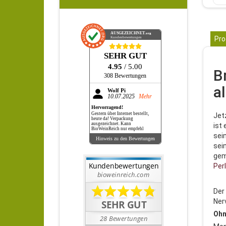
AUSGEZEICHNET
.org
Pro
Kundenbewertungen
SEHR GUT
4.95
/ 5.00
B
308 Bewertungen
a
Wolf Pi
10.07.2025
Mehr
Hervorragend!
Gestern über Internet bestellt,
Jet
heute da! Verpackung
ausgezeichnet. Kann
ist 
BioWeinReich nur empfehl
sei
Hinweis zu den Bewertungen
sei
gem
Per
Der
Ner
Ohn