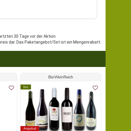
letzten 30 Tage vor der Aktion.
preis dar. Das Paketangebot/Set ist ein Mengenrabatt.
BioWeinReich
Do
bio
Biologisch dyn
Demeter
Vegan
bio
Angebot