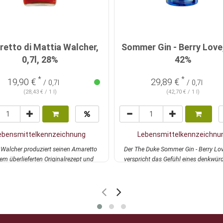
etto di Mattia Walcher,
Sommer Gin - Berry Love,
0,7l, 28%
42%
*
*
19,90 €
29,89 €
/ 0,7l
/ 0,7l
(28,43 € / 1 l)
(42,70 € / 1 l)
ebensmittelkennzeichnung
Lebensmittelkennzeichnu
 Walcher produziert seinen Amaretto
Der The Duke Sommer Gin - Berry Lo
em überlieferten Originalrezept und
verspricht das Gefühl eines denkwür
mehr
Sommers. Das...
mehr