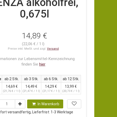
ENZA alkoholfrei,
0,675l
14,89 €
(22,06 € / 1 l)
Preise inkl. MwSt. und zzgl.
Versand
rmationen zur Lebensmittel-Kennzeichnung
finden Sie
hier
e
ab 2 Stk.
ab 3 Stk.
ab 6 Stk.
ab 12 Stk.
14,69 €
14,49 €
14,29 €
13,99 €
(21,76 € / 1 l)
(21,47 € / 1 l)
(21,17 € / 1 l)
(20,73 € / 1 l)
In Warenkorb
ort versandfertig, Lieferfrist: 1-3 Werktage