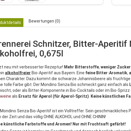
Bewertungen (0)
duktdetails
rennerei Schnitzer, Bitter-Aperi
lkoholfrei, 0,675l
zt neu mit verbesserter Rezeptur!
Mehr Bitterstoffe
,
weniger Zucke
ein
alkoholfreier
Bio-Aperitif aus Bayern. Eine
feine
Bitter
-
Aromatik
,
a
nen Charakter. Dazu kommt die schwarze Johannisbeere als fruchtig
ne tolle Farbe gibt. Der Mondino Senza Bio schmeckt ganz einfach als
ischt, oder als Bitter-Komponente in Bio-Cocktails oder im Bio-Sprizz
lweine
als
Ersatz
für
Aperol (für Aperol-Spritz)
.
Keine künstlichen F
 Mondino Senza Bio-Aperitif ist ein Volltreffer. Sein geschmackliches 
v der Zeit und das völlig OHNE ALKOHOL und OHNE CHININ!
e künstliche Farbstoffe und Aromen! Nur mit Fruchtsaft gefärbt!