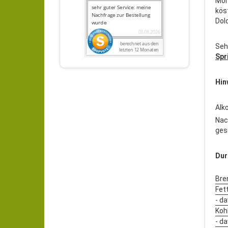
Mon
köst
Dol
Sehr
Spr
Hin
Alk
Nac
ges
Dur
Bre
Fett
- d
Koh
- d