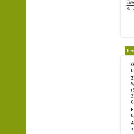
Eiw
Salz
Ken
Ö
D
Z
W
(
Z
G
F
0
A
<