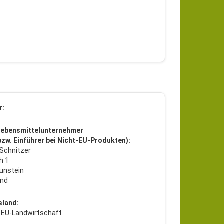
r:
Lebensmittelunternehmer
 bzw. Einführer bei Nicht-EU-Produkten):
 Schnitzer
h 1
unstein
and
sland:
t-EU-Landwirtschaft