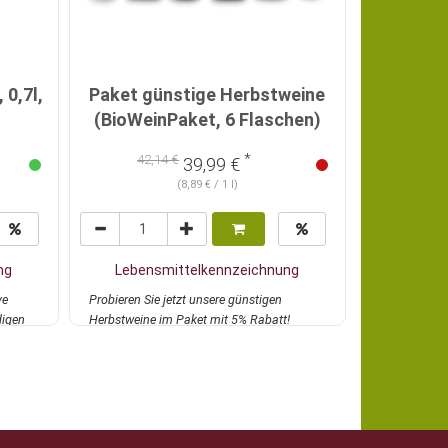
Cuvée Tra
BiB 
 0,7l,
Paket günstige Herbstweine
(BioWeinPaket, 6 Flaschen)
C
*
42,14 €
39,99 €
28,
(8,89 € / 1 l)
ng
Lebensmittelkennzeichnung
Lebens
ve
Probieren Sie jetzt unsere günstigen
Hier ist Dem
digen
Herbstweine im Paket mit 5% Rabatt!
Domaine Les F
Weitere Details u...
mehr
mehr