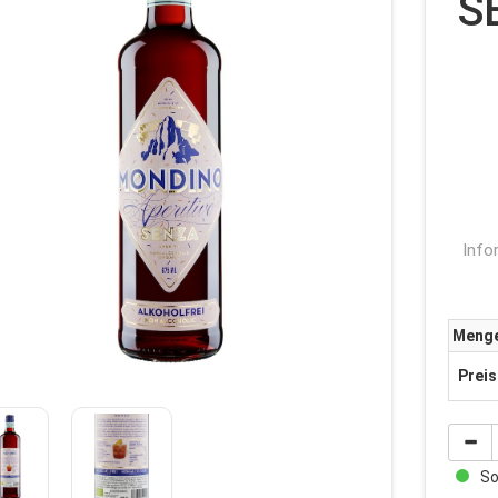
S
Info
Meng
Preis
Sof