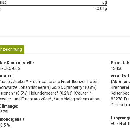
eiß:
0g
:
<0,01g
nzeichnung
ko-Kontrollstelle:
ProduktN
E-ÖKO-005
13456
utaten:
verantw. 
asser, Zucker*, Fruchtsäfte aus Fruchtkonzentraten
(Abfüller
Schwarze Johannisbeere*(1,85%), Cranberry* (0,8%),
Brennerei
itronen* (0,5%), Holunderbeere* (0,2%)), Kräuter-*,
Kaltenbac
ewürz- und Fruchtauszüge*, *Aus biologischem Anbau
83278 Tra
Deutschl
üllmenge:
,675l
Ursprung
lkoholgehalt:
EU / Nich
 0,5 %