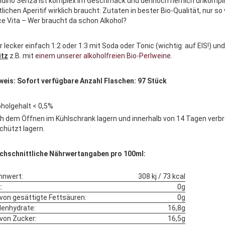
dino Senza ist komplex im Geschmack und dennoch herrlich unkomplizie
lichen Aperitif wirklich braucht: Zutaten in bester Bio-Qualität, nur so 
ce Vita – Wer braucht da schon Alkohol?
 lecker einfach 1:2 oder 1:3 mit Soda oder Tonic (wichtig: auf EIS!) un
itz
z.B. mit
einem unserer alkoholfreien Bio-Perlweine
.
weis: Sofort verfügbare Anzahl Flaschen: 97 Stück
oholgehalt < 0,5%
h dem Öffnen im Kühlschrank lagern und innerhalb von 14 Tagen verbr
chützt lagern.
chschnittliche Nährwertangaben pro 100ml:
nnwert:
308 kj / 73 kcal
:
0g
avon gesättigte Fettsäuren:
0g
lenhydrate:
16,8g
avon Zucker:
16,5g