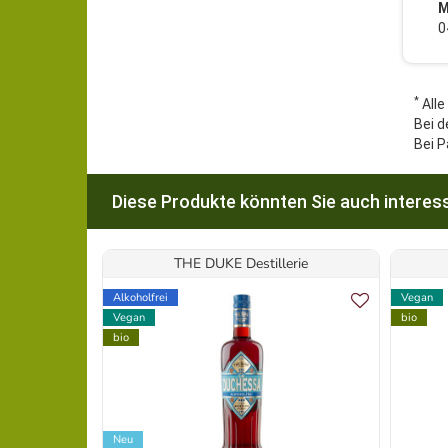
M
0
*
Alle
Bei d
Bei P
Diese Produkte könnten Sie auch interess
THE DUKE Destillerie
Alkoholfrei
Vegan
Vegan
bio
bio
Neu