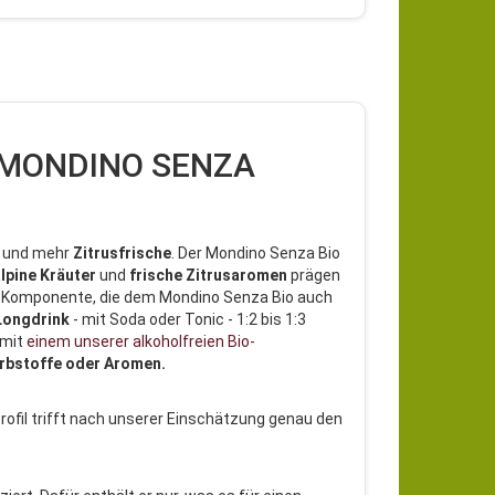
tif MONDINO SENZA
r
und mehr
Zitrusfrische
. Der Mondino Senza Bio
lpine
Kräuter
und
frische
Zitrusaromen
prägen
e Komponente, die dem Mondino Senza Bio auch
Longdrink
- mit Soda oder Tonic - 1:2 bis 1:3
 mit
einem unserer alkoholfreien Bio-
arbstoffe oder Aromen.
Profil trifft nach unserer Einschätzung genau den