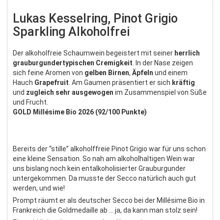
Lukas Kesselring, Pinot Grigio
Sparkling Alkoholfrei
Der alkoholfreie Schaumwein begeistert mit seiner
herrlich
grauburgundertypischen
Cremigkeit
. In der Nase zeigen
sich feine Aromen von
gelben
Birnen
,
Äpfeln
und einem
Hauch
Grapefruit
. Am Gaumen präsentiert er sich
kräftig
und
zugleich
sehr
ausgewogen
im Zusammenspiel von Süße
und Frucht.
GOLD Millésime Bio 2026 (92/100 Punkte)
Bereits der “stille” alkoholffreie Pinot Grigio war für uns schon
eine kleine Sensation. So nah am alkoholhaltigen Wein war
uns bislang noch kein entalkoholisierter Grauburgunder
untergekommen. Da musste der Secco natürlich auch gut
werden, und wie!
Prompt räumt er als deutscher Secco bei der Millésime Bio in
Frankreich die Goldmedaille ab … ja, da kann man stolz sein!