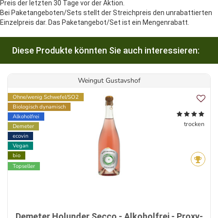
Preis der letzten 30 Tage vor der Aktion.
Bei Paketangeboten/Sets stellt der Streichpreis den unrabattierten
Einzelpreis dar. Das Paketangebot/Set ist ein Mengenrabatt.
Diese Produkte könnten Sie auch interessieren:
Weingut Gustavshof
Ohne/wenig Schwefel/SO2
Biologisch dynamisch
Alkoholfrei
trocken
Demeter
ecovin
Vegan
bio
Topseller
Demeter Holunder Secco - Alkoholfrei - Proxy-