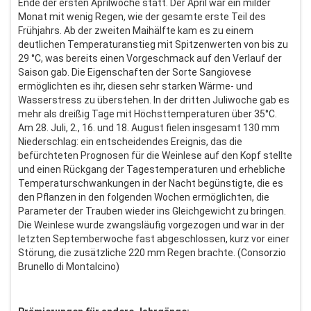
Ende der ersten Aprilwoche statt. Der April war ein milder
Monat mit wenig Regen, wie der gesamte erste Teil des
Frühjahrs. Ab der zweiten Maihälfte kam es zu einem
deutlichen Temperaturanstieg mit Spitzenwerten von bis zu
29 °C, was bereits einen Vorgeschmack auf den Verlauf der
Saison gab. Die Eigenschaften der Sorte Sangiovese
ermöglichten es ihr, diesen sehr starken Wärme- und
Wasserstress zu überstehen. In der dritten Juliwoche gab es
mehr als dreißig Tage mit Höchsttemperaturen über 35°C.
Am 28. Juli, 2., 16. und 18. August fielen insgesamt 130 mm
Niederschlag: ein entscheidendes Ereignis, das die
befürchteten Prognosen für die Weinlese auf den Kopf stellte
und einen Rückgang der Tagestemperaturen und erhebliche
Temperaturschwankungen in der Nacht begünstigte, die es
den Pflanzen in den folgenden Wochen ermöglichten, die
Parameter der Trauben wieder ins Gleichgewicht zu bringen.
Die Weinlese wurde zwangsläufig vorgezogen und war in der
letzten Septemberwoche fast abgeschlossen, kurz vor einer
Störung, die zusätzliche 220 mm Regen brachte. (Consorzio
Brunello di Montalcino)