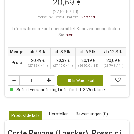
20,69 €
(27,59 € / 1 l)
Preise inkl. MwSt. und zzgl.
Versand
Informationen zur Lebensmittel-Kennzeichnung finden
Sie
hier
Menge
ab 2 Stk.
ab 3 Stk.
ab 6 Stk.
ab 12 Stk.
20,49 €
20,39 €
20,19 €
20,09 €
Preis
(27,32 € / 1 l)
(27,19 € / 1 l)
(26,92 € / 1 l)
(26,79 € / 1 l)
In Warenkorb
Sofort versandfertig, Lieferfrist: 1-3 Werktage
Hersteller
Bewertungen (0)
Produktdetails
Corte Pavone (Loacker), Rosso di