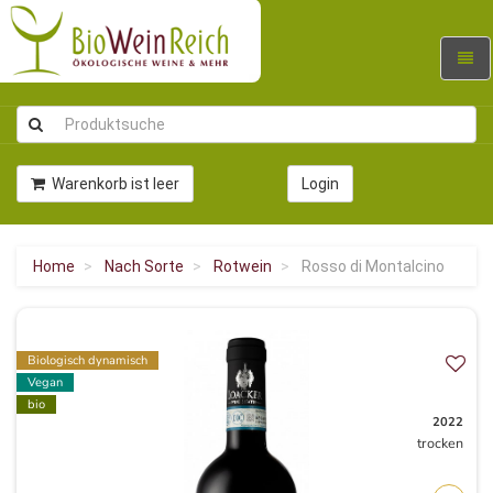
Navig
umsc
Warenkorb ist leer
Login
Home
Nach Sorte
Rotwein
Rosso di Montalcino
Biologisch dynamisch
Vegan
bio
2022
trocken