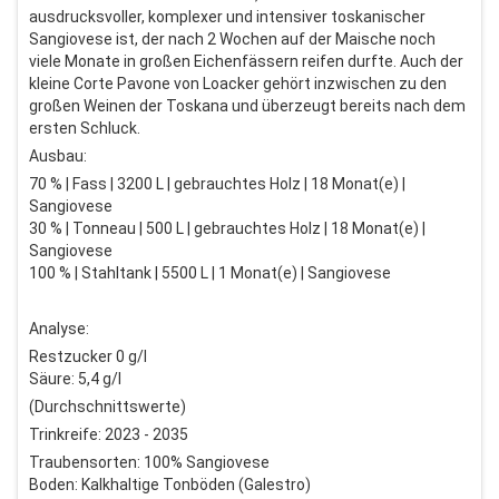
ausdrucksvoller, komplexer und intensiver toskanischer
Sangiovese ist, der nach 2 Wochen auf der Maische noch
viele Monate in großen Eichenfässern reifen durfte. Auch der
kleine Corte Pavone von Loacker gehört inzwischen zu den
großen Weinen der Toskana und überzeugt bereits nach dem
ersten Schluck.
Ausbau:
70 % | Fass | 3200 L | gebrauchtes Holz | 18 Monat(e) |
Sangiovese
30 % | Tonneau | 500 L | gebrauchtes Holz | 18 Monat(e) |
Sangiovese
100 % | Stahltank | 5500 L | 1 Monat(e) | Sangiovese
Analyse:
Restzucker 0 g/l
Säure: 5,4 g/l
(Durchschnittswerte)
Trinkreife: 2023 - 2035
Traubensorten: 100% Sangiovese
Boden: Kalkhaltige Tonböden (Galestro)