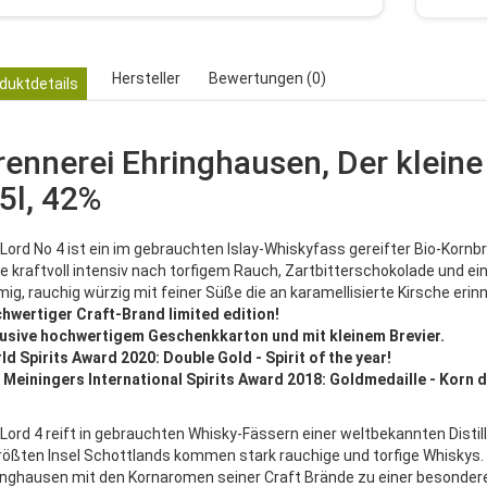
Hersteller
Bewertungen (0)
duktdetails
rennerei Ehringhausen, Der kleine
,5l, 42%
 Lord No 4 ist ein im gebrauchten Islay-Whiskyfass gereifter Bio-Kornb
e kraftvoll intensiv nach torfigem Rauch, Zartbitterschokolade und e
mig, rauchig würzig mit feiner Süße die an karamellisierte Kirsche eri
hwertiger Craft-Brand limited edition!
lusive hochwertigem Geschenkkarton und mit kleinem Brevier.
ld Spirits Award 2020: Double Gold - Spirit of the year!
 Meiningers International Spirits Award 2018: Goldmedaille - Korn 
Lord 4 reift in gebrauchten Whisky-Fässern einer weltbekannten Distille
größten Insel Schottlands kommen stark rauchige und torfige Whiskys
inghausen mit den Kornaromen seiner Craft Brände zu einer besondere