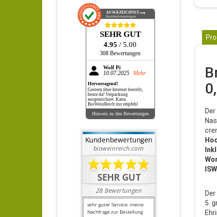
AUSGEZEICHNET
.org
Kundenbewertungen
SEHR GUT
Pro
4.95
/ 5.00
308 Bewertungen
B
Wolf Pi
10.07.2025
Mehr
0
Hervorragend!
Gestern über Internet bestellt,
heute da! Verpackung
ausgezeichnet. Kann
BioWeinReich nur empfehl
Der
Hinweis zu den Bewertungen
Nas
cre
Hoc
Ink
Wor
ISW
Der 
5. 
Ehr