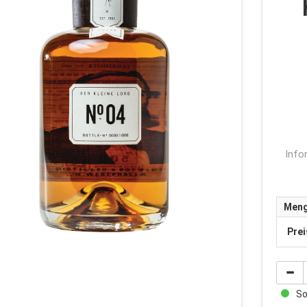
Info
Men
Prei
Sof