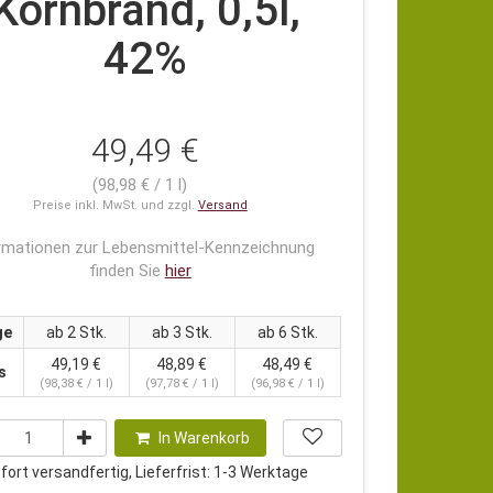
Kornbrand, 0,5l,
42%
49,49 €
(98,98 € / 1 l)
Preise inkl. MwSt. und zzgl.
Versand
rmationen zur Lebensmittel-Kennzeichnung
finden Sie
hier
ge
ab 2 Stk.
ab 3 Stk.
ab 6 Stk.
49,19 €
48,89 €
48,49 €
s
(98,38 € / 1 l)
(97,78 € / 1 l)
(96,98 € / 1 l)
In Warenkorb
ort versandfertig, Lieferfrist: 1-3 Werktage