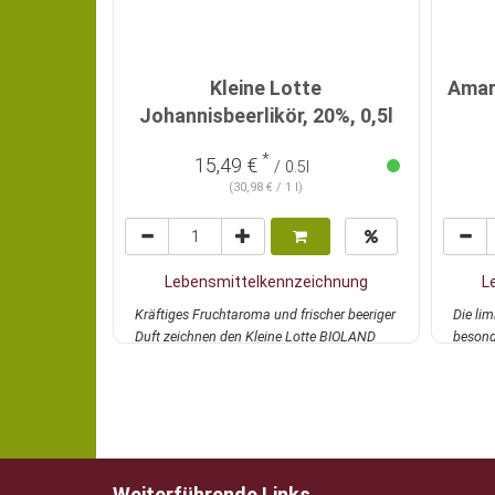
Kleine Lotte
Amar
Johannisbeerlikör, 20%, 0,5l
*
15,49 €
/ 0.5l
(30,98 € / 1 l)
Lebensmittelkennzeichnung
L
Kräftiges Fruchtaroma und frischer beeriger
Die lim
Duft zeichnen den Kleine Lotte BIOLAND
besond
Johanni...
mehr
de...
m
Weiterführende Links