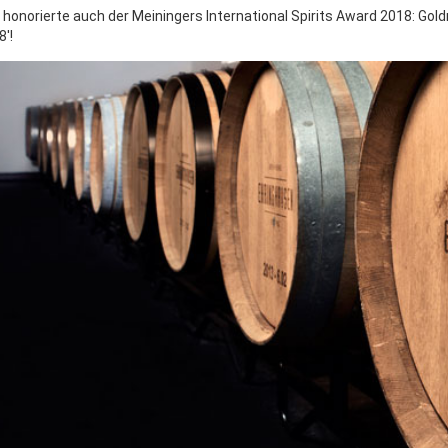
 honorierte auch der Meiningers International Spirits Award 2018: Gold
8'!