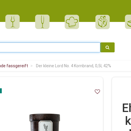
nde fassgereift
Der kleine Lord No. 4 Kornbrand, 0,5l, 42%
E
k