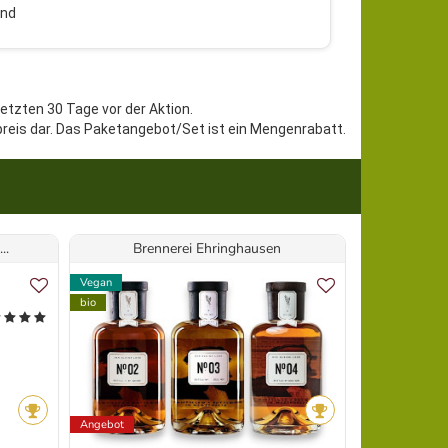
and
letzten 30 Tage vor der Aktion.
preis dar. Das Paketangebot/Set ist ein Mengenrabatt.
..
Brennerei Ehringhausen
Vegan
Vegan
bio
bio
Angebot