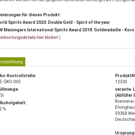
mierungen für dieses Produkt:
orld Spirits Award 2020: Double Gold - Spirit of the year
SW Meiningers International Spirits Award 2018: Goldmedaille - Kor
erkostungsdetails hier klicken
)
nzeichnung
ko-Kontrollstelle:
ProduktN
E-ÖKO-005
12330
üllmenge:
verantw. 
,5l
(Abfüller
Brennerei
lkoholgehalt:
Ehringhau
2 %
59368 We
Deutschl
Ursprung