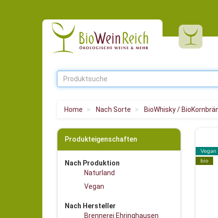
Home
Nach Sorte
BioWhisky / BioKornbrä
Produkteigenschaften
Vegan
bio
Nach Produktion
Naturland
Vegan
Nach Hersteller
Brennerei Ehringhausen