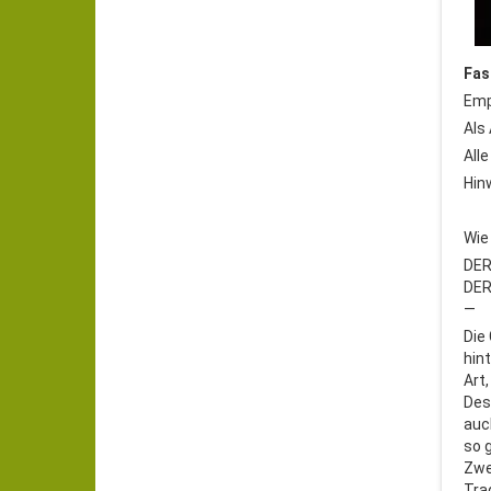
Fas
Emp
Als 
All
Hin
Wie
DER
DER
—
Die
hin
Art
Des
auc
so 
Zwe
Tra