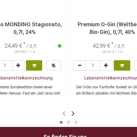
o MONDINO Stagionato,
Premium O-Gin (Weltbe
0,7l, 24%
Bio-Gin), 0,7l, 40%
*
*
24,49 €
42,99 €
/ 0,7l
/ 0,7l
(34,99 € / 1 l)
(61,41 € / 1 l)
ebensmittelkennzeichnung
Lebensmittelkennzeichnu
itierte Sonderedition bietet einen
Der O-Gin von Farthofer funkelt im Gl
eren Genuss: Fast ein Jahr lang ruht
ein Brillant, glasklar, mit leichtem Bla
ehr
mehr
So finden Sie uns