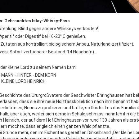
s: Gebrauchtes Islay-Whisky-Fass
fehlung: Blind gegen andere Whiskeys verkosten!
Aperitif oder Digestif bei 16-20° C genießen.
e Zutaten aus kontrolliert biologischem Anbau. Naturland-zertifiziert.
weis: Sofort verfügbarer Bestand: 14 Flasche(n).
 der Kleine Lord zu seinem Namen kam:
 MANN - HINTER - DEM KORN
 KLEINE LORD HEINRICH
 Geschichte des Ururgroßvaters der Geschwister Ehringhausen hat bei 
terlassen, dass sie ihre neue Holzfasskollektion nach ihm benannt hab
, er liebte es, Neues zu probieren und hatte, so flüstert es das Famil
halb, aber auch, weil er sich gerne in Schale schmiss, nannten ihn die E
h Heinrich, der auf dem Hof Ehringhausen vor rund 130 Jahren als ers
gern mochte, dass er gleich einen ganzen Wald pflanzte.
i Gründe mehr, den im Eichenfass gereiften Dinkelbrand „Der kleine Lord
ditionen werden von der jüngsten Generation weitergeführt, zeitgem