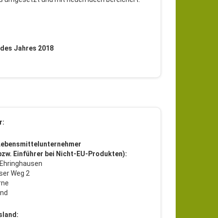
n des Jahres 2018
r:
Lebensmittelunternehmer
 bzw. Einführer bei Nicht-EU-Produkten):
 Ehringhausen
ser Weg 2
rne
and
sland: