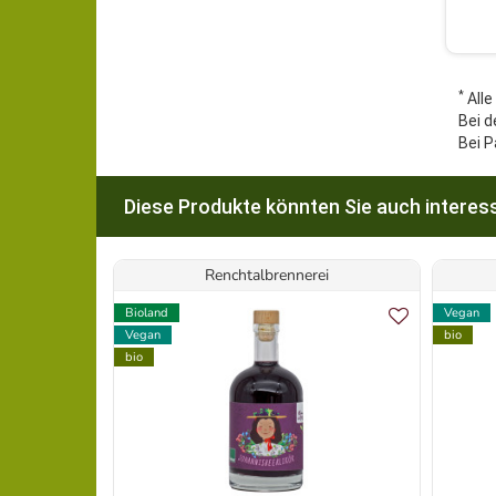
*
Alle
Bei d
Bei P
Diese Produkte könnten Sie auch interess
Renchtalbrennerei
Bioland
Vegan
Vegan
bio
bio