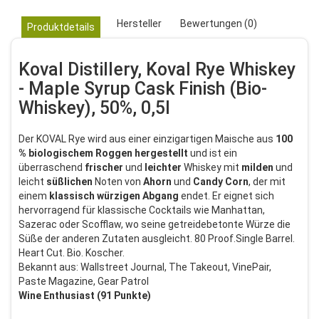
Hersteller
Bewertungen (0)
Produktdetails
Koval Distillery, Koval Rye Whiskey
- Maple Syrup Cask Finish (Bio-
Whiskey), 50%, 0,5l
Der KOVAL Rye wird aus einer einzigartigen Maische aus
100
% biologischem Roggen hergestellt
und ist ein
überraschend
frischer
und
leichter
Whiskey mit
milden
und
leicht
süßlichen
Noten von
Ahorn
und
Candy
Corn
, der mit
einem
klassisch würzigen Abgang
endet. Er eignet sich
hervorragend für klassische Cocktails wie Manhattan,
Sazerac oder Scofflaw, wo seine getreidebetonte Würze die
Süße der anderen Zutaten ausgleicht. 80 Proof.Single Barrel.
Heart Cut. Bio. Koscher.
Bekannt aus:
Wallstreet Journal, The Takeout, VinePair,
Paste Magazine, Gear Patrol
Wine Enthusiast (91 Punkte)