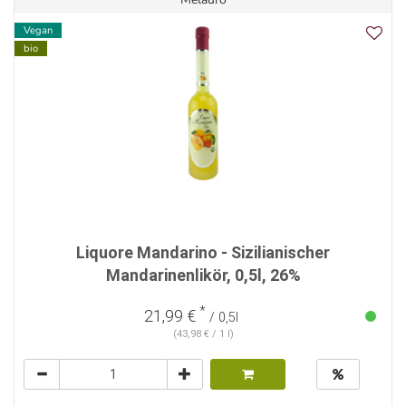
Vegan
bio
Liquore Mandarino - Sizilianischer
Mandarinenlikör, 0,5l, 26%
*
21,99 €
/ 0,5l
(43,98 € / 1 l)