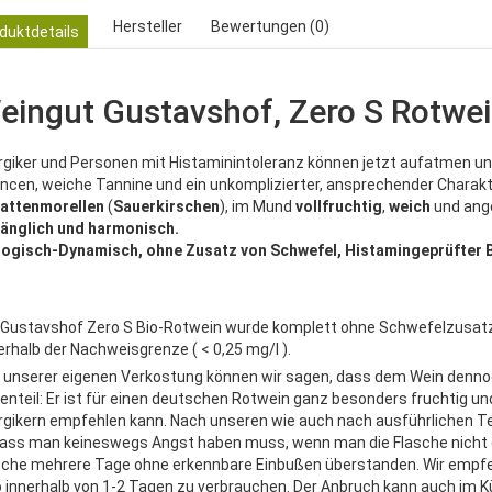
Hersteller
Bewertungen (0)
duktdetails
eingut Gustavshof, Zero S Rotwe
ergiker und Personen mit Histaminintoleranz können jetzt aufatmen und
ncen, weiche Tannine und ein unkomplizierter, ansprechender Charakt
attenmorellen
(
Sauerkirschen
), im Mund
vollfruchtig
,
weich
und an
änglich und harmonisch.
logisch-Dynamisch, ohne Zusatz von Schwefel, Histamingeprüfter 
 Gustavshof Zero S Bio-Rotwein wurde komplett ohne Schwefelzusatz
erhalb der Nachweisgrenze ( < 0,25 mg/l ).
 unserer eigenen Verkostung können wir sagen, dass dem Wein dennoch 
enteil: Er ist für einen deutschen Rotwein ganz besonders fruchtig un
ergikern empfehlen kann. Nach unseren wie auch nach ausführlichen Te
ass man keineswegs Angst haben muss, wenn man die Flasche nicht gle
sche mehrere Tage ohne erkennbare Einbußen überstanden. Wir empfeh
o innerhalb von 1-2 Tagen zu verbrauchen. Der Anbruch kann auch im 