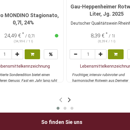
Gau-Heppenheimer Rotwe
Liter, Jg. 2025
o MONDINO Stagionato,
0,7l, 24%
Deutscher Qualitätswein Rhei
*
*
24,49 €
8,39 €
/ 0,7l
/ 1l
(34,99 € / 1 l)
(8,39 € / 1 l)
ebensmittelkennzeichnung
Lebensmittelkennzeichnu
itierte Sonderedition bietet einen
Fruchtiger, intensiv rubinroter und
eren Genuss: Fast ein Jahr lang ruht
harmonischer Rotwein aus Demeter
ehr
Dornfelder Trauben, e...
mehr
So finden Sie uns