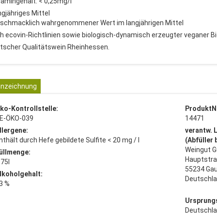
tamingehalt: < 0,25mg/l
ngjähriges Mittel
eschmacklich wahrgenommener Wert im langjährigen Mittel
h ecovin-Richtlinien sowie biologisch-dynamisch erzeugter veganer 
tscher Qualitätswein Rheinhessen.
nzeichnung
ko-Kontrollstelle:
ProduktN
E-ÖKO-039
14471
llergene:
verantw. 
nthält durch Hefe gebildete Sulfite < 20 mg / l
(Abfüller
Weingut G
üllmenge:
Hauptstra
,75l
55234 Ga
lkoholgehalt:
Deutschl
3 %
Ursprung
Deutschl