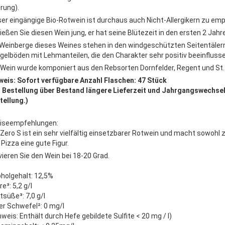
erung).
ser eingängige Bio-Rotwein ist durchaus auch Nicht-Allergikern zu emp
ießen Sie diesen Wein jung, er hat seine Blütezeit in den ersten 2 Jahr
 Weinberge dieses Weines stehen in den windgeschützten Seitentälern
gelböden mit Lehmanteilen, die den Charakter sehr positiv beeinflusse
 Wein wurde komponiert aus den Rebsorten Dornfelder, Regent und St.
weis: Sofort verfügbare Anzahl Flaschen: 47 Stück
i Bestellung über Bestand längere Lieferzeit und Jahrgangswechsel 
tellung.)
iseempfehlungen:
 Zero S ist ein sehr vielfältig einsetzbarer Rotwein und macht sowohl 
Pizza eine gute Figur.
vieren Sie den Wein bei 18-20 Grad.
oholgehalt: 12,5%
e³: 5,2 g/l
tsüße³: 7,0 g/l
ier Schwefel²: 0 mg/l
weis: Enthält durch Hefe gebildete Sulfite < 20 mg / l)