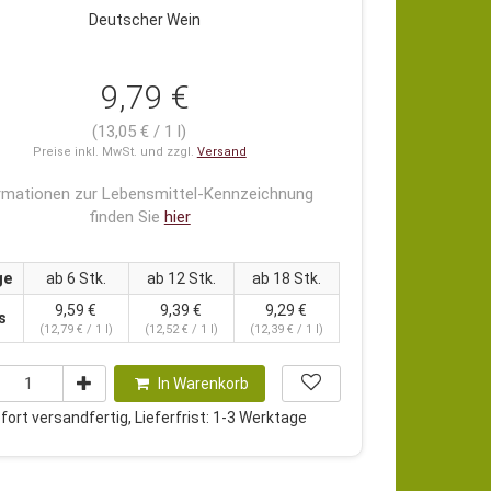
Deutscher Wein
9,79 €
(13,05 € / 1 l)
Preise inkl. MwSt. und zzgl.
Versand
rmationen zur Lebensmittel-Kennzeichnung
finden Sie
hier
ge
ab 6 Stk.
ab 12 Stk.
ab 18 Stk.
9,59 €
9,39 €
9,29 €
s
(12,79 € / 1 l)
(12,52 € / 1 l)
(12,39 € / 1 l)
In Warenkorb
ort versandfertig, Lieferfrist: 1-3 Werktage