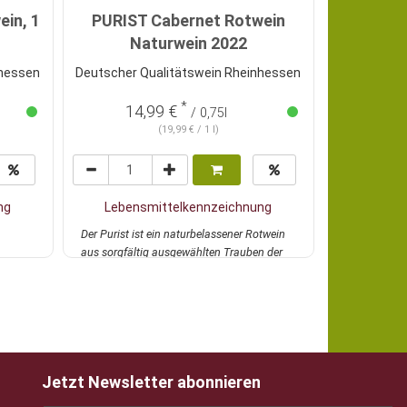
in, 1
PURIST Cabernet Rotwein
Naturwein 2022
JOS. G
GI
nhessen
Deutscher Qualitätswein Rheinhessen
*
14,99 €
68
/ 0,75l
(19,99 € / 1 l)
ng
Lebensmittelkennzeichnung
Lebens
Der Purist ist ein naturbelassener Rotwein
Um es kurz z
aus sorgfältig ausgewählten Trauben der
Ehringhausen
Sorte C...
mehr
Freaks u...
me
Jetzt Newsletter abonnieren