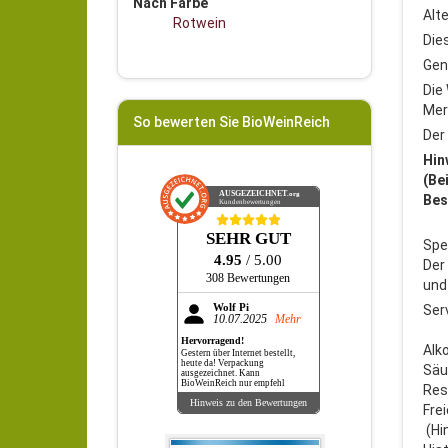
Nach Farbe
Alt
Rotwein
Die
Gen
Die
Mer
So bewerten Sie BioWeinReich
Der
Hin
(Be
AUSGEZEICHNET
.org
Bes
Kundenbewertungen
SEHR GUT
Spe
4.95
/ 5.00
Der
308 Bewertungen
und 
Ser
Wolf Pi
10.07.2025
Mehr
Hervorragend!
Alk
Gestern über Internet bestellt,
heute da! Verpackung
Säur
ausgezeichnet. Kann
BioWeinReich nur empfehl
Res
Hinweis zu den Bewertungen
Fre
(Hin