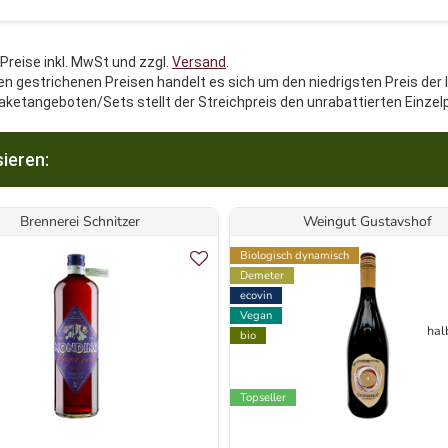
 Preise inkl. MwSt und zzgl.
Versand
.
en gestrichenen Preisen handelt es sich um den niedrigsten Preis der 
aketangeboten/Sets stellt der Streichpreis den unrabattierten Einzel
ieren:
Brennerei Schnitzer
Weingut Gustavshof
Biologisch dynamisch
Demeter
ecovin
Vegan
hal
bio
Topseller