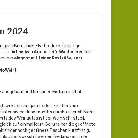
in 2024
 genießen: Dunkle Farbreflexe, fruchtige
er. Im
intensiven Aroma reife Waldbeeren
und
genehm
elegant
mit feiner Restsüße
,
sehr
BioWein!
 ausgebaut und hat einen Histamingehalt
wirklich rein gar nichts fehlt. Ganz im
d intensiv, so dass man ihn durchaus auch Nicht-
sts des Weingutes ist der Wein sehr stabil,
ich auf einmal leert. Bei uns hat die geöffnete
len dennoch geöffnete Flaschen kurzfristig,
Kühlschrank gekühlt werden (verlangsamt die