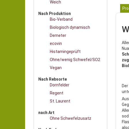
Weich
Pro
Nach Produktion
Bio-Verband
W
Biologisch dynamisch
Demeter
All
ecovin
Nua
Histamingeprüft
Sch
Ohne/wenig Schwefel/SO2
zug
Bio
Vegan
Nach Rebsorte
Dornfelder
Der
unt
Regent
Aus
St. Laurent
Geg
All
nach Art
sod
Ohne Schwefelzusatz
Fla
als