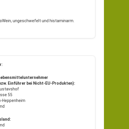
BioWein, ungeschwefelt und histaminarm.
r:
Lebensmittelunternehmer
 bzw. Einführer bei Nicht-EU-Produkten):
ustavshof
sse 55
u-Heppenheim
and
sland:
and