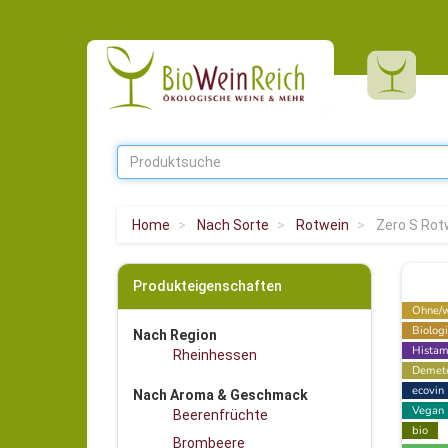
Home
Nach Sorte
Rotwein
Zero S Rot
Produkteigenschaften
Ohne/w
Biolog
Nach Region
Histam
Rheinhessen
Demet
ecovin
Nach Aroma & Geschmack
Vegan
Beerenfrüchte
bio
Brombeere