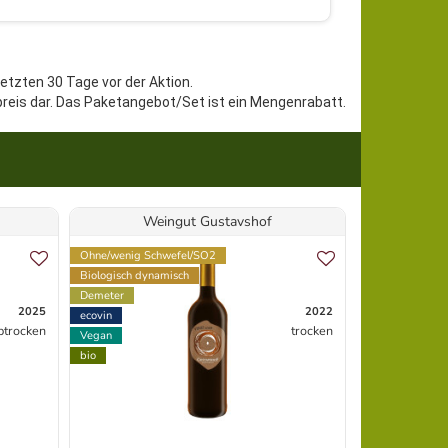
letzten 30 Tage vor der Aktion.
preis dar. Das Paketangebot/Set ist ein Mengenrabatt.
Weingut Gustavshof
Bren
Ohne/wenig Schwefel/SO2
Vegan
Biologisch dynamisch
bio
Demeter
2025
2022
ecovin
btrocken
trocken
Vegan
bio