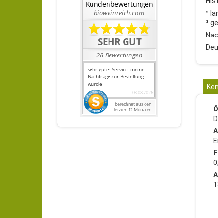
His
² la
³ g
Nac
Deu
Ken
Ö
D
A
E
F
0
A
1