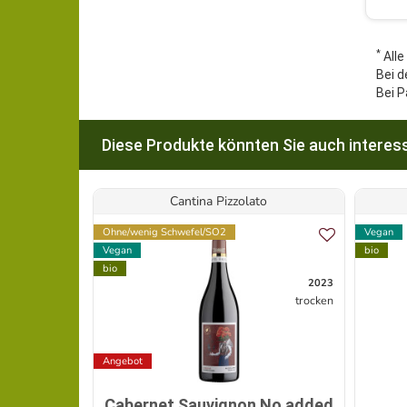
*
Alle
Bei d
Bei P
Diese Produkte könnten Sie auch interess
Cantina Pizzolato
Ohne/wenig Schwefel/SO2
Vegan
Vegan
bio
bio
2023
trocken
Angebot
Cabernet Sauvignon No added