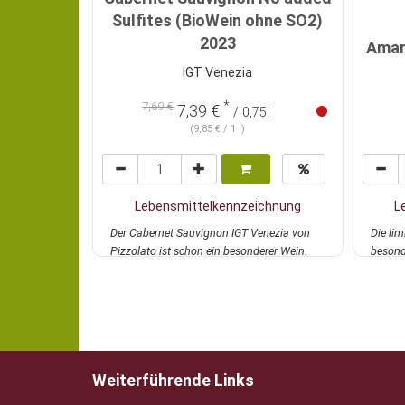
Sulfites (BioWein ohne SO2)
2023
Amar
IGT Venezia
*
7,69 €
7,39 €
/ 0,75l
(9,85 € / 1 l)
Lebensmittelkennzeichnung
L
Der Cabernet Sauvignon IGT Venezia von
Die lim
Pizzolato ist schon ein besonderer Wein.
besond
Hergestell...
mehr
de...
m
Weiterführende Links