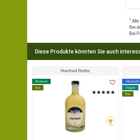
*
Alle
Bei d
Bei P
Diese Produkte könnten Sie auch interess
Manfred Rothe
Bioland
Alkoholfr
bio
Vegan
bio