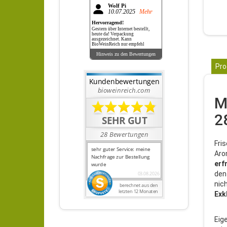
Wolf Pi
10.07.2025
Mehr
Hervorragend!
Gestern über Internet bestellt,
heute da! Verpackung
ausgezeichnet. Kann
BioWeinReich nur empfehl
Hinweis zu den Bewertungen
Pro
M
2
Fris
Aro
erf
den
nic
Exk
Eig