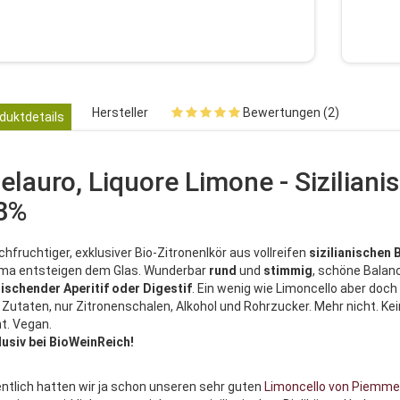
Hersteller
Bewertungen (2)
duktdetails
elauro, Liquore Limone - Sizilianisc
8%
chfruchtiger, exklusiver Bio-Zitronenlkör aus vollreifen
sizilianischen
ma entsteigen dem Glas. Wunderbar
rund
und
stimmig
, schöne Balanc
rischender
Aperitif
oder
Digestif
. Ein wenig wie Limoncello aber doch 
 Zutaten, nur Zitronenschalen, Alkohol und Rohrzucker. Mehr nicht. Ke
ht. Vegan.
lusiv bei BioWeinReich!
entlich hatten wir ja schon unseren sehr guten
Limoncello von Piemme