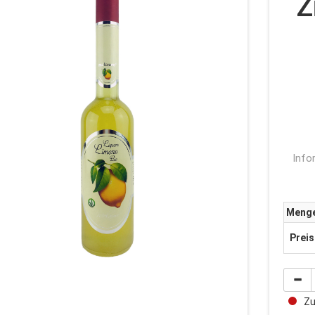
Z
Info
Meng
Preis
Zur