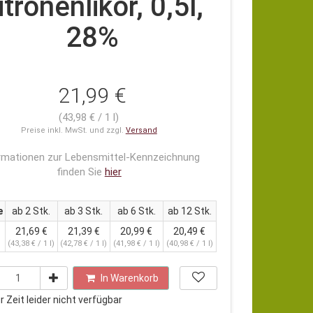
itronenlikör, 0,5l,
28%
21,99 €
(43,98 € / 1 l)
Preise inkl. MwSt. und zzgl.
Versand
rmationen zur Lebensmittel-Kennzeichnung
finden Sie
hier
e
ab 2 Stk.
ab 3 Stk.
ab 6 Stk.
ab 12 Stk.
21,69 €
21,39 €
20,99 €
20,49 €
(43,38 € / 1 l)
(42,78 € / 1 l)
(41,98 € / 1 l)
(40,98 € / 1 l)
In Warenkorb
 Zeit leider nicht verfügbar