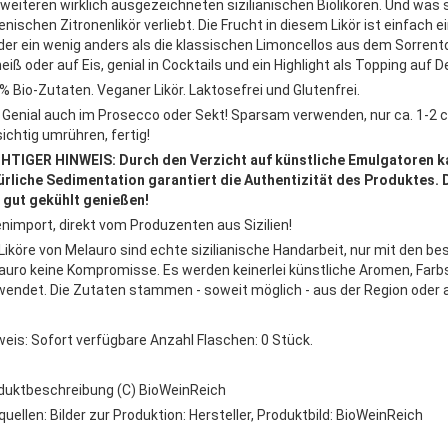
 weiteren wirklich ausgezeichneten sizilianischen Biolikören. Und was 
lienischen Zitronenlikör verliebt. Die Frucht in diesem Likör ist einfac
der ein wenig anders als die klassischen Limoncellos aus dem Sorrento.
eiß oder auf Eis, genial in Cocktails und ein Highlight als Topping auf D
% Bio-Zutaten. Veganer Likör. Laktosefrei und Glutenfrei.
: Genial auch im Prosecco oder Sekt! Sparsam verwenden, nur ca. 1-2 cl 
ichtig umrühren, fertig!
HTIGER HINWEIS: Durch den Verzicht auf künstliche Emulgatoren kan
ürliche Sedimentation garantiert die Authentizität des Produktes.
 gut gekühlt genießen!
enimport, direkt vom Produzenten aus Sizilien!
 Liköre von Melauro sind echte sizilianische Handarbeit, nur mit den b
auro keine Kompromisse. Es werden keinerlei künstliche Aromen, Far
wendet. Die Zutaten stammen - soweit möglich - aus der Region oder au
weis: Sofort verfügbare Anzahl Flaschen: 0 Stück.
duktbeschreibung (C) BioWeinReich
quellen: Bilder zur Produktion: Hersteller, Produktbild: BioWeinReich