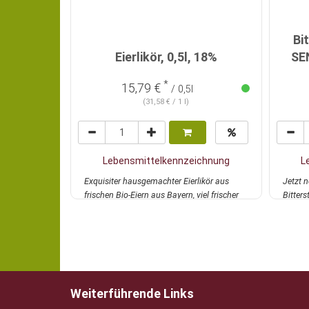
Bi
Eierlikör, 0,5l, 18%
SEN
*
15,79 €
/ 0,5l
(31,58 € / 1 l)
Lebensmittelkennzeichnung
L
Exquisiter hausgemachter Eierlikör aus
Jetzt n
frischen Bio-Eiern aus Bayern, viel frischer
Bitters
Bio-Sa...
mehr
Zitrusfr
Weiterführende Links