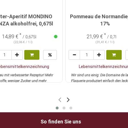
tter-Aperitif MONDINO
Pommeau de Normandie, 
ZA alkoholfrei, 0,675l
17%
*
*
14,89 €
21,99 €
/ 0,675l
/ 0,7l
(22,06 € / 1 l)
(31,41 € / 1 l)
ebensmittelkennzeichnung
Lebensmittelkennzeichnu
eu mit verbesserter Rezeptur! Mehr
Wir sind uns einig: Die Domaine de l
toffe, weniger Zucker und mehr
Flaguerie produziert einfach den leck
is...
mehr
Pomme...
mehr
So finden Sie uns