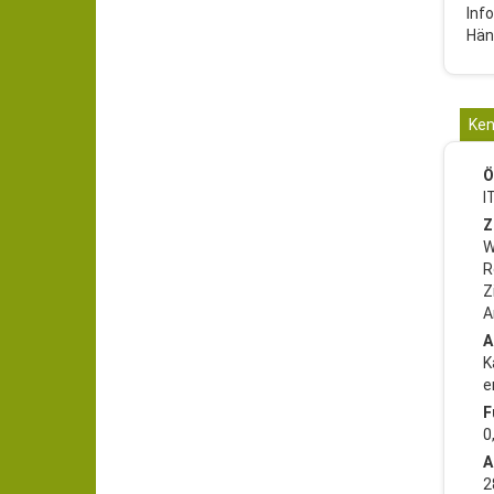
Inf
Hän
Ken
Ö
I
Z
W
R
Z
A
A
K
e
F
0
A
2