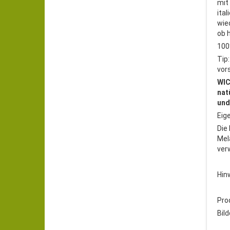
mit
ita
wie
ob h
100
Tip
vors
WIC
nat
und
Eig
Die
Mel
ver
Hin
Pro
Bild