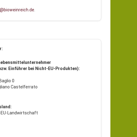
@bioweinreich.de
.
r:
Lebensmittelunternehmer
 bzw. Einführer bei Nicht-EU-Produkten):
aglio 0
liano Castelferrato
sland:
t-EU-Landwirtschaft