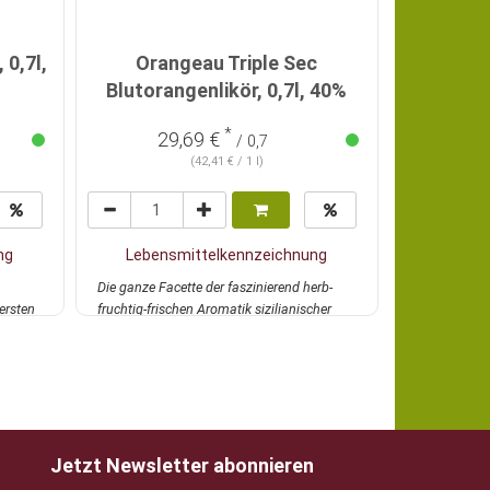
0,7l,
Orangeau Triple Sec
Limoncel
Blutorangenlikör, 0,7l, 40%
*
29,69 €
15
/ 0,7
(42,41 € / 1 l)
ng
Lebensmittelkennzeichnung
Lebens
a
Die ganze Facette der faszinierend herb-
Echter italie
ersten
fruchtig-frischen Aromatik sizilianischer
aus Kampani
Blutoran...
mehr
traditionelle
Jetzt Newsletter abonnieren