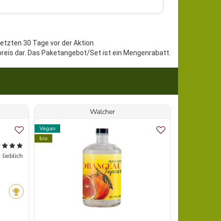
letzten 30 Tage vor der Aktion.
preis dar. Das Paketangebot/Set ist ein Mengenrabatt.
Walcher
Vegan
Vegan
bio
bio
lieblich
Topseller