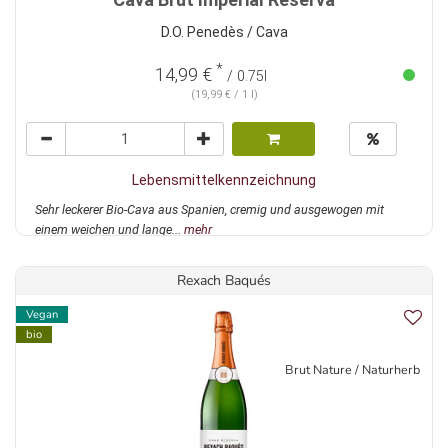
D.O. Penedès / Cava
*
14,99 €
/ 0.75l
(19,99 € / 1 l)
Lebensmittelkennzeichnung
Sehr leckerer Bio-Cava aus Spanien, cremig und ausgewogen mit
einem weichen und lange...
mehr
Rexach Baqués
Vegan
bio
Brut Nature / Naturherb