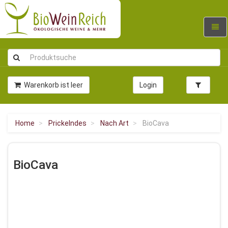
Navig
umsc
Warenkorb ist leer
Login
Home
Prickelndes
Nach Art
BioCava
BioCava