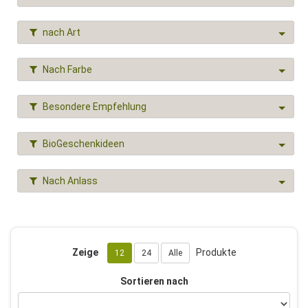
nach Art
Nach Farbe
Besondere Empfehlung
BioGeschenkideen
Nach Anlass
Zeige
Produkte
12
24
Alle
Sortieren nach