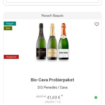
Rexach Baqués
Vegan
bio
Angebot
Bio-Cava Probierpaket
D.O. Penedès / Cava
*
43,97 €
41,69 €
(18,53 € / 1 l)