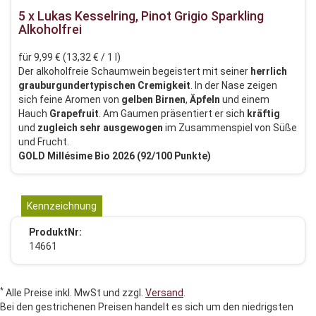
5 x Lukas Kesselring, Pinot Grigio Sparkling
Alkoholfrei
für 9,99 € (13,32 € / 1 l)
Der alkoholfreie Schaumwein begeistert mit seiner
herrlich
grauburgundertypischen
Cremigkeit
. In der Nase zeigen
sich feine Aromen von
gelben
Birnen
,
Äpfeln
und einem
Hauch
Grapefruit
. Am Gaumen präsentiert er sich
kräftig
und
zugleich
sehr
ausgewogen
im Zusammenspiel von Süße
und Frucht.
GOLD Millésime Bio 2026 (92/100 Punkte)
Kennzeichnung
ProduktNr:
14661
*
Alle Preise inkl. MwSt und zzgl.
Versand
.
Bei den gestrichenen Preisen handelt es sich um den niedrigsten