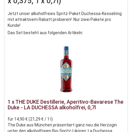
x 0,375, 1 x 0,7l)
Jetzt unser alkoholfreies Spritz-Paket Duchessa-Kesselring
mit attraktivem Rabatt probieren! Nur zwei Pakete pro
Kunde!
Das Set besteht aus folgenden Artikeln:
1 x THE DUKE Destillerie, Aperitivo-Bavarese The
Duke - LA DUCHESSA alkoholfrei, 0,7l
für 14,90 € (21,29 € / 1 l)
The Duke aus München präsentiert ganz neu die Herzogin
unter den alkoholfreien Bio-Spritz-Likören: La Duchessa