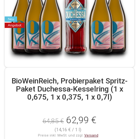
Neu
Angebot
BioWeinReich, Probierpaket Spritz-
Paket Duchessa-Kesselring (1 x
0,675, 1 x 0,375, 1 x 0,7l)
62,99 €
64,85 €
(14,16 € / 1 l)
Preise inkl. MwSt. und zzgl.
Versand