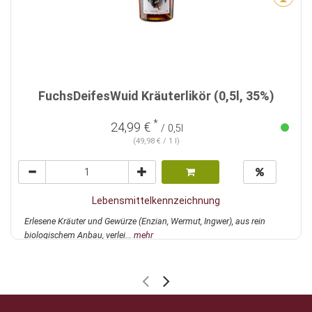
FuchsDeifesWuid Kräuterlikör (0,5l, 35%)
*
24,99 €
/ 0,5l
(49,98 € / 1 l)
Lebensmittelkennzeichnung
Erlesene Kräuter und Gewürze (Enzian, Wermut, Ingwer), aus rein
biologischem Anbau, verlei...
mehr