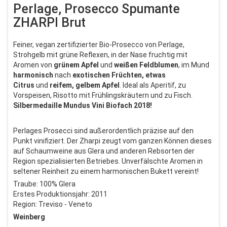
Perlage, Prosecco Spumante
ZHARPI Brut
Feiner, vegan zertifizierter Bio-Prosecco von Perlage,
Strohgelb mit grüne Reflexen, in der Nase fruchtig mit
Aromen von
grünem
Apfel
und
weißen
Feldblumen
, im Mund
harmonisch
nach
exotischen
Früchten, etwas
Citrus
und
reifem,
gelbem
Apfel
. Ideal als Aperitif, zu
Vorspeisen, Risotto mit Frühlingskräutern und zu Fisch.
Silbermedaille Mundus Vini Biofach 2018!
Perlages Prosecci sind außerordentlich präzise auf den
Punkt vinifiziert. Der Zharpi zeugt vom ganzen Können dieses
auf Schaumweine aus Glera und anderen Rebsorten der
Region spezialisierten Betriebes. Unverfälschte Aromen in
seltener Reinheit zu einem harmonischen Bukett vereint!
Traube: 100% Glera
Erstes Produktionsjahr: 2011
Region: Treviso - Veneto
Weinberg