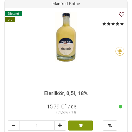
Manfred Rothe
Bioland
bio
Eierlikör, 0,5l, 18%
*
15,79 €
/ 0,5l
(31,58 € / 1 l)